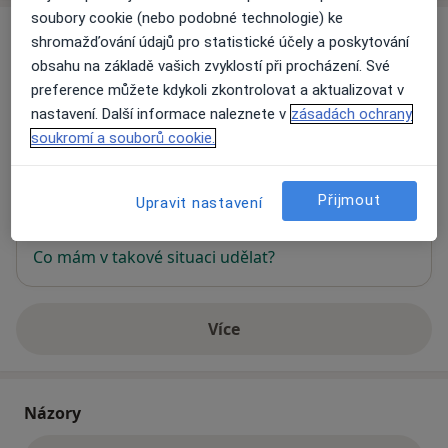
soubory cookie (nebo podobné technologie) ke
Adresa
shromažďování údajů pro statistické účely a poskytování
obsahu na základě vašich zvyklostí při procházení. Své
CEDAR poradna prev.medicíny,homeopatie
preference můžete kdykoli zkontrolovat a aktualizovat v
Lovosická 40/440,
Praha
19000
nastavení. Další informace naleznete v
zásadách ochrany
soukromí a souborů cookie.
Přiblížit mapu
se otevře v nové záložce
Přijmout
Upravit nastavení
Dostupnost
Na této adrese online kalendář není aktivní
Co mám v takové situaci udělat?
Více
o adrese
Názory