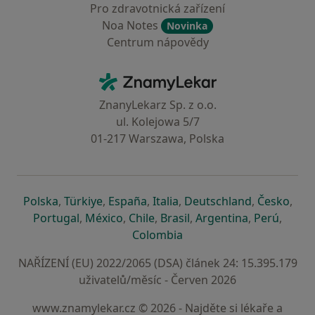
Pro zdravotnická zařízení
Noa Notes
Novinka
Centrum nápovědy
Kontakt
ZnamyLekar - Hlavní stránka
ZnanyLekarz Sp. z o.o.
ul. Kolejowa 5/7
01-217 Warszawa, Polska
se otevře v nové záložce
se otevře v nové záložce
se otevře v nové záložce
se otevře v nové záložce
se otevře v 
se o
Polska
,
Türkiye
,
España
,
Italia
,
Deutschland
,
Česko
,
se otevře v nové záložce
se otevře v nové záložce
se otevře v nové záložce
se otevře v nové záložc
se otevře v 
se ote
Portugal
,
México
,
Chile
,
Brasil
,
Argentina
,
Perú
,
se otevře v nové záložce
Colombia
NAŘÍZENÍ (EU) 2022/2065 (DSA) článek 24: 15.395.179
uživatelů/měsíc - Červen 2026
www.znamylekar.cz © 2026 - Najděte si lékaře a