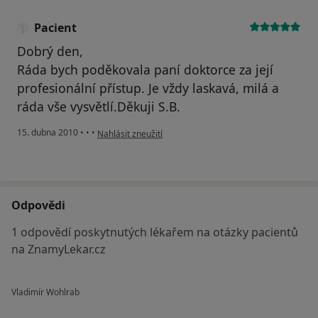
Pacient
Dobrý den,
Ráda bych poděkovala paní doktorce za její
profesionální přístup. Je vždy laskavá, milá a
ráda vše vysvětlí.Děkuji S.B.
podle názoru uživatele Pacient
15. dubna 2010
•
•
•
Nahlásit zneužití
Odpovědi
1 odpovědí poskytnutých lékařem na otázky pacientů
na ZnamyLekar.cz
Vladimír Wohlrab