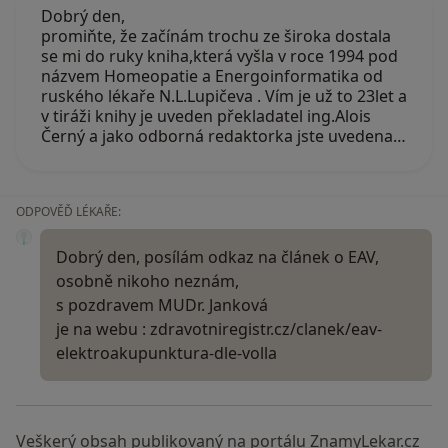
Dobrý den,
promiňte, že začínám trochu ze široka dostala
se mi do ruky kniha,která vyšla v roce 1994 pod
názvem Homeopatie a Energoinformatika od
ruského lékaře N.L.Lupičeva . Vím je už to 23let a
v tiráži knihy je uveden překladatel ing.Alois
Černý a jako odborná redaktorka jste uvedena…
ODPOVĚĎ LÉKAŘE:
Dobrý den, posílám odkaz na článek o EAV,
osobně nikoho neznám,
s pozdravem MUDr. Janková
je na webu : zdravotniregistr.cz/clanek/eav-
elektroakupunktura-dle-volla
Veškerý obsah publikovaný na portálu ZnamyLekar.cz