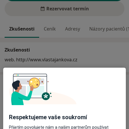
Rezervovat termín
Zkušenosti
Ceník
Adresy
Názory pacientů (
Zkušenosti
web. http://www.vlastajankova.cz
Ceník
Informace o službách a cenách nejsou k dispozici
Tento specialista ještě nepřidával žádné informace o
svých službách.
Respektujeme vaše soukromí
Přijetím povolujete nám a našim partnerům používat