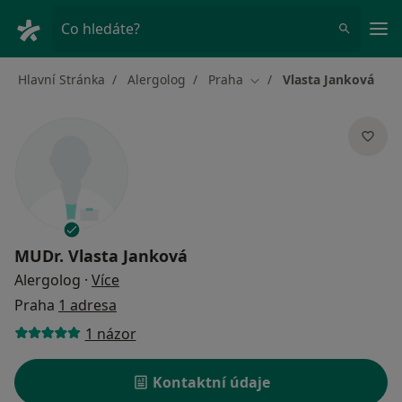
Hla
Co hledáte?
Hlavní Stránka
Alergolog
Praha
Vlasta Janková
Změna města
MUDr.
Vlasta Janková
o specializacích
Alergolog
·
Více
Praha
1 adresa
1 názor
Kontaktní údaje