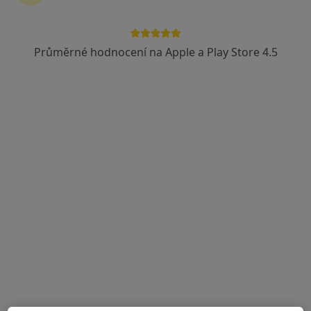
Průměrné hodnocení na Apple a Play Store 4.5
MUDr. Miloš Síbek
Ortoped
40 názorů
Adresa 1
Adresa 2
Karlovo náměstí 29, Praha
•
Mapa
Ortopedická ambulance Karlovo Náměstí, Keltia-Med, s.r.o.
Ortopedická konzultace
Hrazeno pojišťovnou
Tento specialista nenabízí online rezervaci termínu na této adrese.
Rezervovat termín