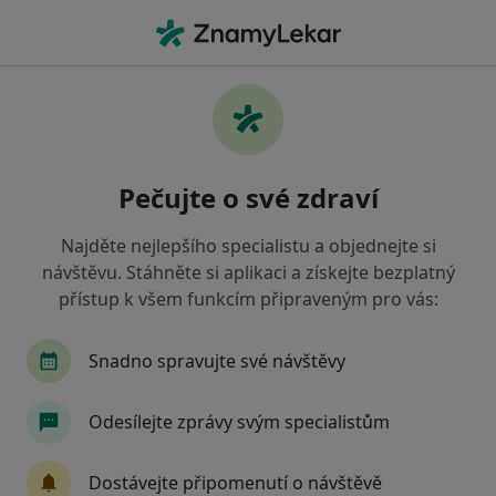
Hla
Endoprotéza • Praha, hl město Praha
Filtry
• 1
Mapa
Endoprotéza Praha
Pečujte o své zdraví
Jak řadíme výsledky vyhledávání?
Najděte nejlepšího specialistu a objednejte si
návštěvu. Stáhněte si aplikaci a získejte bezplatný
Jakého specialistu hledáte?
přístup k všem funkcím připraveným pro vás:
Ortoped
Chirurg
Fyzioterapeut
Alerg
Snadno spravujte své návštěvy
Odesílejte zprávy svým specialistům
Dostávejte připomenutí o návštěvě