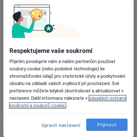
MUDr. František Picek
Respektujeme vaše soukromí
Ortoped
21 názorů
Přijetím povolujete nám a našim partnerům používat
soubory cookie (nebo podobné technologie) ke
Adresa 1
Adresa 2
Adresa 3
shromažďování údajů pro statistické účely a poskytování
obsahu na základě vašich zvyklostí při procházení. Své
preference můžete kdykoli zkontrolovat a aktualizovat v
Národní 981/17, Praha
•
Mapa
nastavení. Další informace naleznete v
zásadách ochrany
Ortoped, sportovní traumatolog
soukromí a souborů cookie.
Tento specialista nenabízí online rezervaci termínu na této adrese.
Rezervovat termín
Přijmout
Upravit nastavení