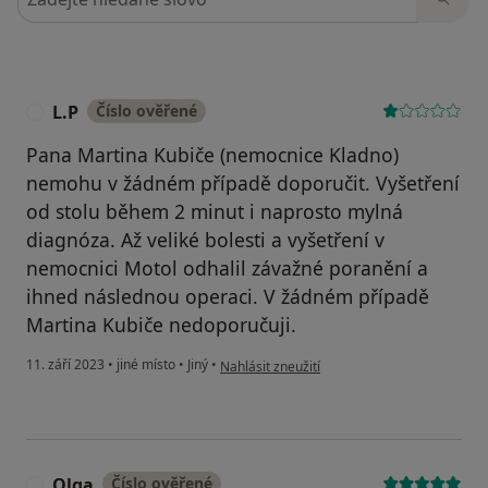
L.P
Číslo ověřené
L
Pana Martina Kubiče (nemocnice Kladno)
nemohu v žádném případě doporučit. Vyšetření
od stolu během 2 minut i naprosto mylná
diagnóza. Až veliké bolesti a vyšetření v
nemocnici Motol odhalil závažné poranění a
ihned následnou operaci. V žádném případě
Martina Kubiče nedoporučuji.
podle názoru uživatele L.P
11. září 2023
•
jiné místo
•
Jiný
•
Nahlásit zneužití
Olga
Číslo ověřené
O