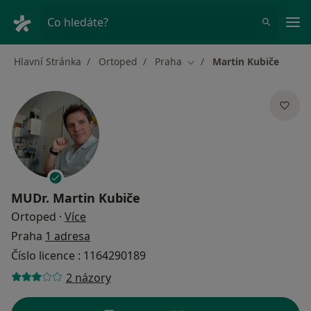
Hla
Co hledáte?
Hlavní Stránka
Ortoped
Praha
Martin Kubiče
Změna města
MUDr.
Martin Kubiče
o specializacích
Ortoped
·
Více
Praha
1 adresa
Číslo licence : 1164290189
2 názory