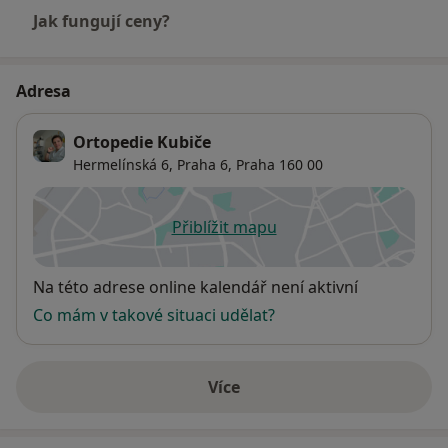
Jak fungují ceny?
Adresa
Ortopedie Kubiče
Hermelínská 6,
Praha 6
,
Praha
160 00
Přiblížit mapu
se otevře v nové záložce
Dostupnost
Na této adrese online kalendář není aktivní
Co mám v takové situaci udělat?
Více
o adrese