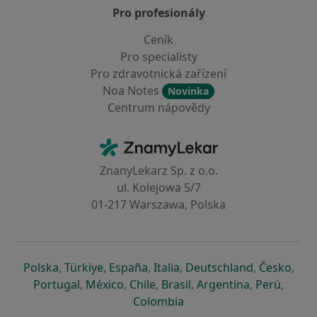
Pro profesionály
Ceník
Pro specialisty
Pro zdravotnická zařízení
Noa Notes
Novinka
Centrum nápovědy
Kontakt
ZnamyLekar - Hlavní stránka
ZnanyLekarz Sp. z o.o.
ul. Kolejowa 5/7
01-217 Warszawa, Polska
se otevře v nové záložce
se otevře v nové záložce
se otevře v nové záložce
se otevře v nové záložce
se otevře v 
se o
Polska
,
Türkiye
,
España
,
Italia
,
Deutschland
,
Česko
,
se otevře v nové záložce
se otevře v nové záložce
se otevře v nové záložce
se otevře v nové záložc
se otevře v 
se ote
Portugal
,
México
,
Chile
,
Brasil
,
Argentina
,
Perú
,
se otevře v nové záložce
Colombia