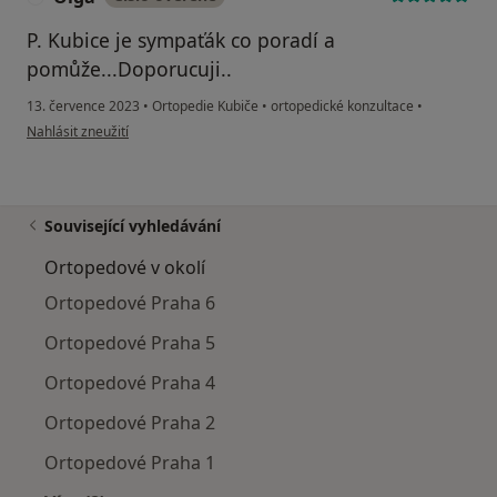
P. Kubice je sympaťák co poradí a
pomůže...Doporucuji..
13. července 2023
•
Ortopedie Kubiče
•
ortopedické konzultace
•
podle názoru uživatele Olga
Nahlásit zneužití
Související vyhledávání
Ortopedové v okolí
Ortopedové Praha 6
Ortopedové Praha 5
Ortopedové Praha 4
Ortopedové Praha 2
Ortopedové Praha 1