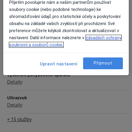
Přijetím povolujete nám a našim partnerům používat
Artroskopie
soubory cookie (nebo podobné technologie) ke
Detaily
shromažďování údajů pro statistické účely a poskytování
obsahu na základě vašich zvyklostí při procházení. Své
Operace šlachy
preference můžete kdykoli zkontrolovat a aktualizovat v
Detaily
nastavení. Další informace naleznete v
zásadách ochrany
soukromí a souborů cookie.
Vyšetření rtg
Detaily
Přijmout
Upravit nastavení
Vyšetření pohybového aparátu
Detaily
Ultrazvuk
Detaily
+ 15 služby