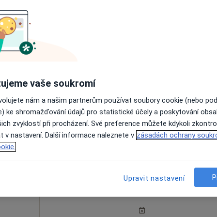
k
Dnes
Zítra
Ne
Po
7 Srpen
8 Srpen
9 Srpen
10 Srpe
Online rezervace termínu není k dispozic
Rezervovat termín
ujeme vaše soukromí
ovolujete nám a našim partnerům používat soubory cookie (nebo po
e) ke shromažďování údajů pro statistické účely a poskytování obs
Ortopedická ambulance Karlovo Náměstí, Keltia-Med, s.r.o.
ich zvyklostí při procházení. Své preference můžete kdykoli zkontro
t v nastavení. Další informace naleznete v
zásadách ochrany soukr
išťovnou
okie.
P
lavý
Dnes
Zítra
Upravit nastavení
Ne
Po
7 Srpen
8 Srpen
9 Srpen
10 Srpe