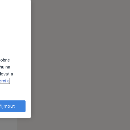
Út
St
Čt
n
11 Srpen
12 Srpen
13 Srpen
i
dobné
ahu na
lovat a
omí a
řijmout
Út
St
Čt
n
11 Srpen
12 Srpen
13 Srpen