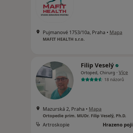
Pujmanové 1753/10a, Praha
•
Mapa
MAFIT HEALTH s.r.o.
Filip Veselý
·
Více
Ortoped, Chirurg
18 názorů
Mazurská 2, Praha
•
Mapa
Ortopedie prim. MUDr. Filip Veselý, Ph.D.
Artroskopie
Hrazeno poj