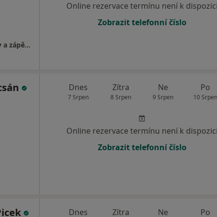
Online rezervace termínu není k dispozic
Zobrazit telefonní číslo
Specializovaná ambulance pro chirurgii ruky a zápěstí
csán
Dnes
Zítra
Ne
Po
7 Srpen
8 Srpen
9 Srpen
10 Srpe
Online rezervace termínu není k dispozic
Zobrazit telefonní číslo
Picek
Dnes
Zítra
Ne
Po