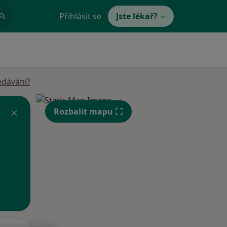
Přihlásit se
Jste lékař?
edávání?
Rozbalit mapu