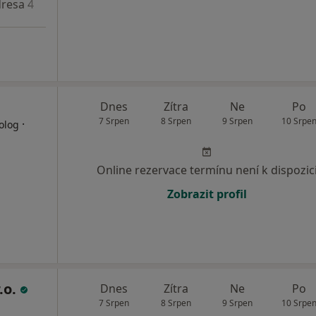
resa 4
Dnes
Zítra
Ne
Po
7 Srpen
8 Srpen
9 Srpen
10 Srpe
·
olog
Online rezervace termínu není k dispozic
Zobrazit profil
.o.
Dnes
Zítra
Ne
Po
7 Srpen
8 Srpen
9 Srpen
10 Srpe