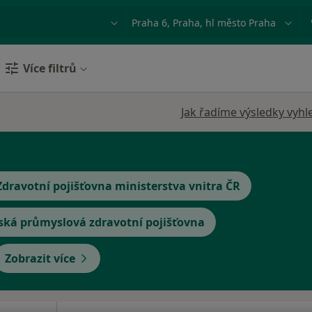
ace, nemoc nebo příjmení
Město nebo region
Více filtrů
Jak řadíme výsledky vyhl
Zdravotní pojišťovna ministerstva vnitra ČR
ská průmyslová zdravotní pojišťovna
Zobrazit více