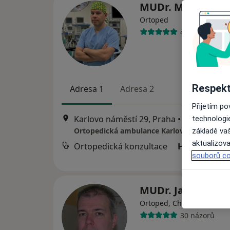
MUDr. Miloš Síbe
Ortoped
40 názorů
Respekt
Adresa 1
Adresa 2
Přijetím p
Karlovo náměstí 29, Praha
•
Mapa
technologi
základě vaš
aktualizova
Ortopedická konzultace
Hrazeno poj
souborů co
MUDr. Jan Zlatoh
·
Více
Ortoped, Chirurg
30 názorů