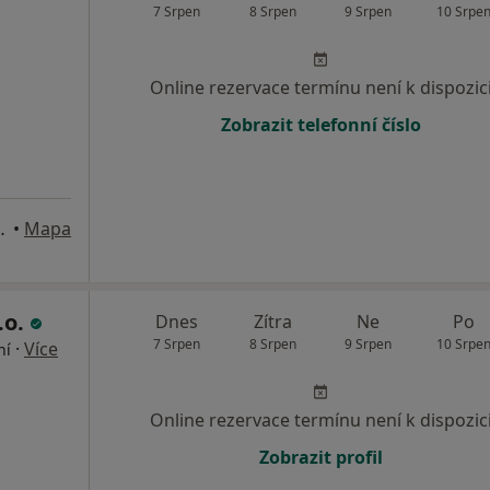
7 Srpen
8 Srpen
9 Srpen
10 Srpe
Online rezervace termínu není k dispozic
Zobrazit telefonní číslo
u 1906/12, Praha
•
Mapa
.o.
Dnes
Zítra
Ne
Po
7 Srpen
8 Srpen
9 Srpen
10 Srpe
·
Více
ní
Online rezervace termínu není k dispozic
Zobrazit profil