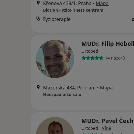
Křenova 438/1, Praha
•
Mapa
Biotion FyzioFitness centrum
Fyzioterapie
MUDr. Filip Hebe
Ortoped
14 názorů
Mazurská 484, Příbram
•
Mapa
Hanspaulorto s.r.o.
MUDr. Pavel Čec
·
Více
Ortoped