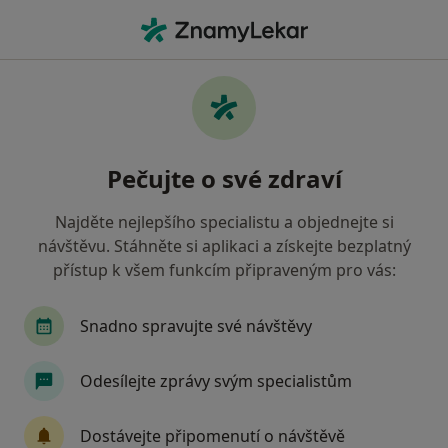
Hla
Ortoped • Praha 8, Praha, hl město Praha
Filtry
Mapa
Ortoped, Praha 8, Praha
Pečujte o své zdraví
Jak řadíme výsledky vyhledávání?
Najděte nejlepšího specialistu a objednejte si
návštěvu. Stáhněte si aplikaci a získejte bezplatný
Jakou pojišťovnu máte?
přístup k všem funkcím připraveným pro vás:
Všeobecná zdravotní pojišťovna
Snadno spravujte své návštěvy
Zdravotní pojišťovna ministerstva vnitra ČR
Odesílejte zprávy svým specialistům
Oborová zdravotní pojišťovna
Dostávejte připomenutí o návštěvě