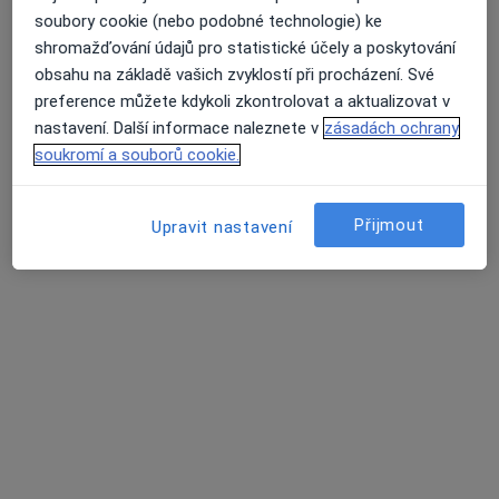
30 názorů
soubory cookie (nebo podobné technologie) ke
shromažďování údajů pro statistické účely a poskytování
Legionářů 514, Praha
•
Mapa
obsahu na základě vašich zvyklostí při procházení. Své
Specializovaná ambulance pro chirurgii ruky a zápěstí
preference můžete kdykoli zkontrolovat a aktualizovat v
Tento specialista nenabízí online rezervaci termínu na této adrese.
nastavení. Další informace naleznete v
zásadách ochrany
soukromí a souborů cookie.
Rezervovat termín
Přijmout
Upravit nastavení
MUDr. Štefan Dojcsán
Ortoped
88 názorů