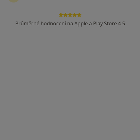
Česká průmyslová zdravotní pojišťovna
Vojenská zdravotní pojišťovna ČR
Průměrné hodnocení na Apple a Play Store 4.5
Zobrazit více
MUDr. Miloš Síbek
Ortoped
40 názorů