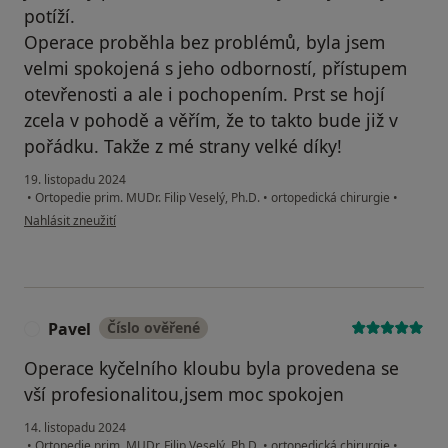
potíží.
Operace proběhla bez problémů, byla jsem
velmi spokojená s jeho odborností, přístupem
otevřenosti a ale i pochopením. Prst se hojí
zcela v pohodě a věřím, že to takto bude již v
pořádku. Takže z mé strany velké díky!
19. listopadu 2024
•
Ortopedie prim. MUDr. Filip Veselý, Ph.D.
•
ortopedická chirurgie
•
podle názoru uživatele Soňa
Nahlásit zneužití
Pavel
Číslo ověřené
P
Operace kyčelního kloubu byla provedena se
vší profesionalitou,jsem moc spokojen
14. listopadu 2024
•
Ortopedie prim. MUDr. Filip Veselý, Ph.D.
•
ortopedická chirurgie
•