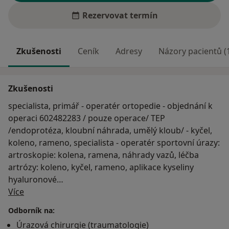
Rezervovat termín
Zkušenosti
Ceník
Adresy
Názory pacientů (
Zkušenosti
specialista, primář - operatér ortopedie - objednání k
operaci 602482283 / pouze operace/ TEP
/endoprotéza, kloubní náhrada, umělý kloub/ - kyčel,
koleno, rameno, specialista - operatér sportovní úrazy:
artroskopie: kolena, ramena, náhrady vazů, léčba
artrózy: koleno, kyčel, rameno, aplikace kyseliny
hyaluronové
O mně
20 let zkušeností v ortopedii z České republiky i ze
Více
zahraničí / FNMotol, Německo, Francie/
Odborník na:
školitel pro ortopedii
Úrazová chirurgie (traumatologie)
https://ortopedie3.webnode.cz/o-mne/