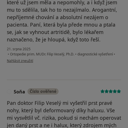
které už jsem měla a nepomohly, a i když jsem
mu to sdělila, tak ho to nezajímalo. Arogantní,
nepříjemné chování a absolutní nezájem o
pacienta. Paní, která byla přede mnou a ptala
se, jak se vyhnout artritidě, bylo lékařem
naznačeno, že je hloupá, když toto řeší.
21. srpna 2025
•
Ortopedie prim. MUDr. Filip Veselý, Ph.D.
•
diagnostické vyšetření
•
podle názoru uživatele Kateřina Procházková
Nahlásit zneužití
Soňa
Číslo ověřené
S
Pan doktor Filip Veselý mi vyšetřil prst pravé
nohy, který byl deformovaný díky haluxu. Vše
mi vysvětlil vč. rizika, pokud si nechám operovat
jen daný prst a ne i halux, který zdrojem mých