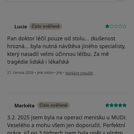
Lucie
Číslo ověřené
L
Pan doktor léčil pouze od stolu... zkušenost
hrozná... byla nutná návštěva jiného specialisty,
který nasadil velmi účinnou léčbu. Za mě
tragédie lidská i lékařská
podle názoru uživatele Lucie
21. června 2026
•
jiné místo
•
Jiný
•
Nahlásit zneužití
Markéta
Číslo ověřené
M
3.2. 2025 jsem byla na operaci menisku u MUDr.
Veselého a mohu všem jen doporučit. Perfektní
práce, již po 3 týdnech jsem byla opět v plném