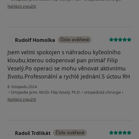
podle názoru uživatele Pavel
Nahlásit zneužití
Rudolf Homolka
Číslo ověřené
R
Jsem velmi spokojen s náhradou kyčeolního
kloubu,kterou odoperoval pan primář Filip
Veselý.Po operaci se mohu věnovat aktivnímu
životu.Profesonální a rychlé jednání.S úctou RH
8. listopadu 2024
•
Ortopedie prim. MUDr. Filip Veselý, Ph.D.
•
ortopedická chirurgie
•
podle názoru uživatele Rudolf Homolka
Nahlásit zneužití
Radoš Trdlikát
Číslo ověřené
R