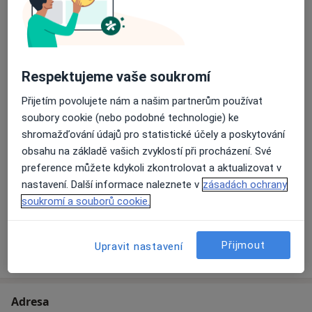
Od 0 Kč
Detaily
Diagnostické vyšetření
Od 0 Kč
Detaily
Respektujeme vaše soukromí
Přijetím povolujete nám a našim partnerům používat
Injekce
soubory cookie (nebo podobné technologie) ke
Od 0 Kč
Detaily
shromažďování údajů pro statistické účely a poskytování
obsahu na základě vašich zvyklostí při procházení. Své
Kyselina hyaluronová
preference můžete kdykoli zkontrolovat a aktualizovat v
Od 0 Kč
Detaily
nastavení. Další informace naleznete v
zásadách ochrany
soukromí a souborů cookie.
+ 3 služby
Přijmout
Upravit nastavení
Jak fungují ceny?
Adresa