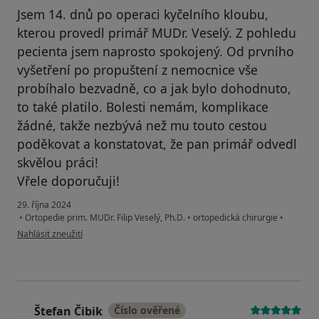
Jsem 14. dnů po operaci kyčelního kloubu,
kterou provedl primář MUDr. Veselý. Z pohledu
pecienta jsem naprosto spokojený. Od prvního
vyšetření po propuštení z nemocnice vše
probíhalo bezvadně, co a jak bylo dohodnuto,
to také platilo. Bolesti nemám, komplikace
žádné, takže nezbývá než mu touto cestou
poděkovat a konstatovat, že pan primář odvedl
skvělou práci!
Vřele doporučuji!
29. října 2024
•
Ortopedie prim. MUDr. Filip Veselý, Ph.D.
•
ortopedická chirurgie
•
podle názoru uživatele Radoš Trdlikát
Nahlásit zneužití
Štefan Čibik
Číslo ověřené
Š