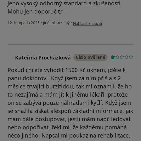
jeho vysoký odborný standard a zkušenosti.
Mohu jen doporučit.“
podle názoru uživatele Pinkas
12. listopadu 2025
•
jiné místo
•
Jiný
•
Nahlásit zneužití
Kateřina Procházková
Číslo ověřené
K
Pokud chcete vyhodit 1500 Kč oknem, jděte k
panu doktorovi. Když jsem za ním přišla s 2
měsíce trvající burzitidou, tak mi oznámil, že ho
to nezajímá a mám jít k jinému lékaři, protože
on se zabývá pouze náhradami kyčlí. Když jsem
se snažila získat alespoň základní informace, jak
mám dále postupovat, jestli mám např. ledovat
nebo odpočívat, řekl mi, že každému pomáhá
něco jiného. Napsal mi poukaz na rehabilitace,