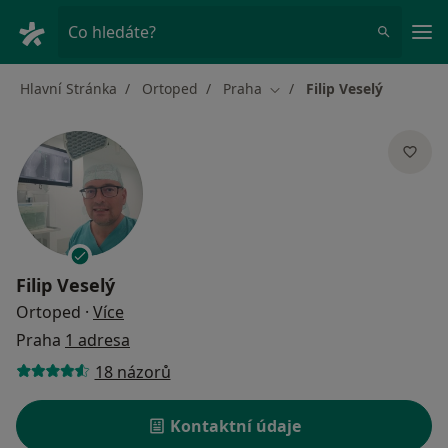
Hla
Co hledáte?
Hlavní Stránka
Ortoped
Praha
Filip Veselý
Změna města
Filip Veselý
o specializacích
Ortoped
·
Více
Praha
1 adresa
18 názorů
Kontaktní údaje