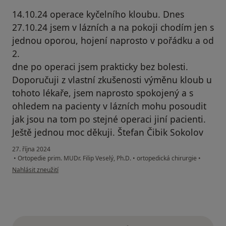
14.10.24 operace kyčelního kloubu. Dnes
27.10.24 jsem v lázních a na pokoji chodím jen s
jednou oporou, hojení naprosto v pořádku a od
2.
dne po operaci jsem prakticky bez bolesti.
Doporučuji z vlastní zkušenosti výměnu kloub u
tohoto lékaře, jsem naprosto spokojený a s
ohledem na pacienty v lázních mohu posoudit
jak jsou na tom po stejné operaci jiní pacienti.
Ještě jednou moc děkuji. Štefan Čibik Sokolov
27. října 2024
•
Ortopedie prim. MUDr. Filip Veselý, Ph.D.
•
ortopedická chirurgie
•
podle názoru uživatele Štefan Čibik
Nahlásit zneužití