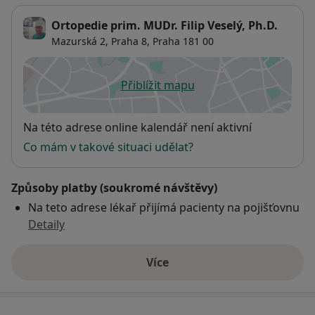
Ortopedie prim. MUDr. Filip Veselý, Ph.D.
Mazurská 2,
Praha 8
,
Praha
181 00
Přiblížit mapu
se otevře v nové záložce
Dostupnost
Na této adrese online kalendář není aktivní
Co mám v takové situaci udělat?
Způsoby platby (soukromé návštěvy)
Na teto adrese lékař přijímá pacienty na pojišťovnu
Detaily
Více
o adrese