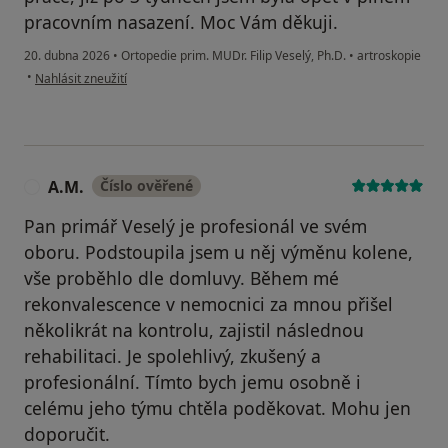
pracovním nasazení. Moc Vám děkuji.
20. dubna 2026
•
Ortopedie prim. MUDr. Filip Veselý, Ph.D.
•
artroskopie
podle názoru uživatele Markéta
•
Nahlásit zneužití
A.M.
Číslo ověřené
A
Pan primář Veselý je profesionál ve svém
oboru. Podstoupila jsem u něj výměnu kolene,
vše proběhlo dle domluvy. Během mé
rekonvalescence v nemocnici za mnou přišel
několikrát na kontrolu, zajistil následnou
rehabilitaci. Je spolehlivý, zkušený a
profesionální. Tímto bych jemu osobně i
celému jeho týmu chtěla poděkovat. Mohu jen
doporučit.