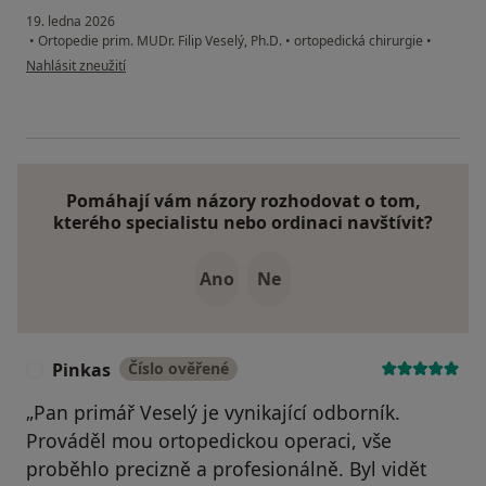
19. ledna 2026
•
Ortopedie prim. MUDr. Filip Veselý, Ph.D.
•
ortopedická chirurgie
•
podle názoru uživatele A.M.
Nahlásit zneužití
Pomáhají vám názory rozhodovat o tom,
kterého specialistu nebo ordinaci navštívit?
Ano
Ne
Pinkas
Číslo ověřené
P
„Pan primář Veselý je vynikající odborník.
Prováděl mou ortopedickou operaci, vše
proběhlo precizně a profesionálně. Byl vidět