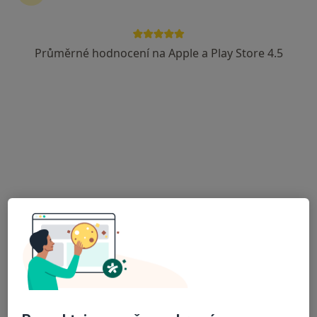
Průměrné hodnocení na Apple a Play Store 4.5
MUDr. Miloš Síbek
Ortoped
40 názorů
Adresa 1
Adresa 2
Karlovo náměstí 29, Praha
•
Mapa
Ortopedická ambulance Karlovo Náměstí, Keltia-Med, s.r.o.
Ortopedická konzultace
Hrazeno pojišťovnou
Tento specialista nenabízí online rezervaci termínu na této adrese.
Rezervovat termín