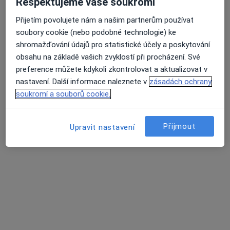
Respektujeme vaše soukromí
Přijetím povolujete nám a našim partnerům používat
soubory cookie (nebo podobné technologie) ke
shromažďování údajů pro statistické účely a poskytování
obsahu na základě vašich zvyklostí při procházení. Své
preference můžete kdykoli zkontrolovat a aktualizovat v
MUDr. Roman Štícha
nastavení. Další informace naleznete v
zásadách ochrany
Ortoped
soukromí a souborů cookie.
4 názory
Křenova 438/1, Praha
•
Mapa
Přijmout
Upravit nastavení
Biotion FyzioFitness centrum
Fyzioterapie
od 990 kč
Tento specialista nenabízí online rezervaci termínu na této adrese.
Rezervovat termín