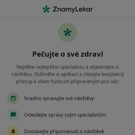
Hla
Bolest Kotníku • Praha, hl město Praha
Filtry
• 1
Mapa
Bolest kotníku Praha
Pečujte o své zdraví
Jak řadíme výsledky vyhledávání?
Najděte nejlepšího specialistu a objednejte si
návštěvu. Stáhněte si aplikaci a získejte bezplatný
Jakého specialistu hledáte?
přístup k všem funkcím připraveným pro vás:
Ortoped
Fyzioterapeut
Snadno spravujte své návštěvy
Odesílejte zprávy svým specialistům
Dostávejte připomenutí o návštěvě