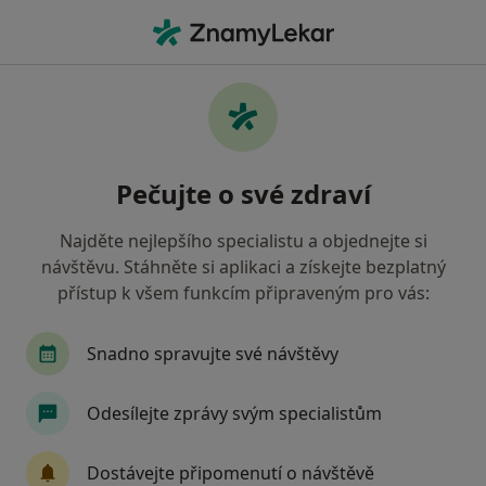
Hla
Ortoped • Praha 13, Praha, hl město Praha
Filtry
Mapa
Ortoped, Praha 13, Praha
Pečujte o své zdraví
Jak řadíme výsledky vyhledávání?
Najděte nejlepšího specialistu a objednejte si
návštěvu. Stáhněte si aplikaci a získejte bezplatný
Jakou pojišťovnu máte?
přístup k všem funkcím připraveným pro vás:
Všeobecná zdravotní pojišťovna
Zdravotní poj
Snadno spravujte své návštěvy
Odesílejte zprávy svým specialistům
Dostávejte připomenutí o návštěvě