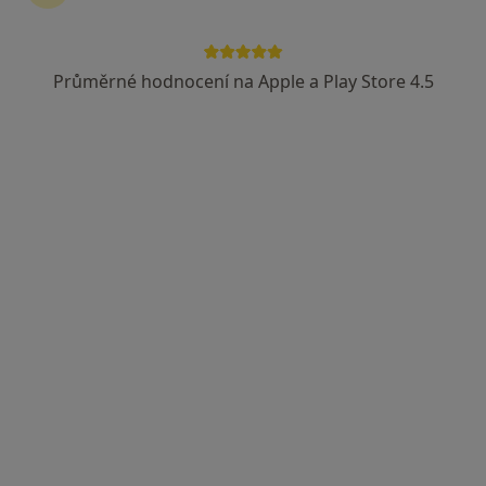
Průměrné hodnocení na Apple a Play Store 4.5
MUDr. Miloš Síbek
Ortoped
40 názorů
Adresa 1
Adresa 2
Karlovo náměstí 29, Praha
•
Mapa
Ortopedická ambulance Karlovo Náměstí, Keltia-Med, s.r.o.
Ortopedická konzultace
Hrazeno pojišťovnou
Tento specialista nenabízí online rezervaci termínu na této adrese.
Rezervovat termín