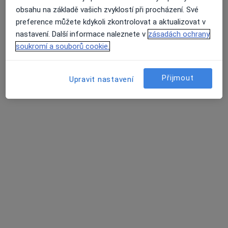
obsahu na základě vašich zvyklostí při procházení. Své
preference můžete kdykoli zkontrolovat a aktualizovat v
nastavení. Další informace naleznete v
zásadách ochrany
soukromí a souborů cookie.
MUDr. Štefan Dojcsán
Ortoped
Přijmout
Upravit nastavení
88 názorů
Jabloňová 2992/8, Praha
•
Mapa
Ordinace Jabloňová
Tento specialista nenabízí online rezervaci termínu na této adrese.
Rezervovat termín