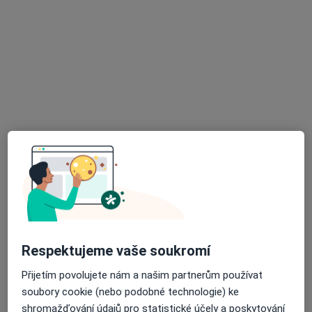
MUDr. Jan Zlatohlavý
·
Více
Ortoped, Chirurg
30 názorů
Legionářů 514, Praha
•
Mapa
Specializovaná ambulance pro chirurgii ruky a zápěstí
Tento specialista nenabízí online rezervaci termínu na této adrese.
Rezervovat termín
Respektujeme vaše soukromí
Přijetím povolujete nám a našim partnerům používat
soubory cookie (nebo podobné technologie) ke
shromažďování údajů pro statistické účely a poskytování