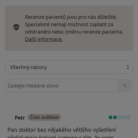
Recenze pacientů jsou pro nás důležité.
Specialisté nemají možnost zaplatit za
odstranění nebo změnu recenze pacienta.
Další informace o názorech
Další informace.
Hledejte v názorech
Petr
Číslo ověřené
P
Pan doktor bez nějakého většího vyšetření
přešel moje bolesti ramene s tím, že jsem