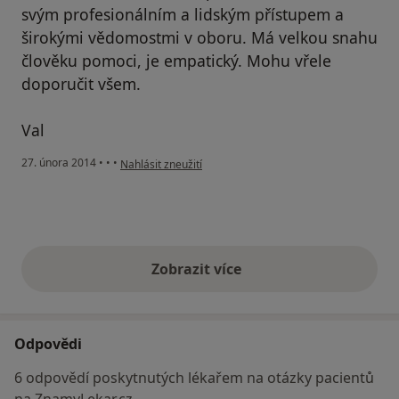
svým profesionálním a lidským přístupem a
širokými vědomostmi v oboru. Má velkou snahu
člověku pomoci, je empatický. Mohu vřele
doporučit všem.
Val
podle názoru uživatele Váš účet byl odstraněn
27. února 2014
•
•
•
Nahlásit zneužití
Zobrazit více
výše uvedené názory
Odpovědi
6 odpovědí poskytnutých lékařem na otázky pacientů