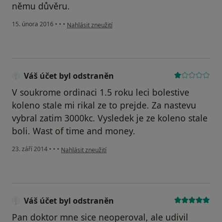
němu důvěru.
podle názoru uživatele Váš účet byl odstraněn
15. února 2016
•
•
•
Nahlásit zneužití
Váš účet byl odstraněn
V soukrome ordinaci 1.5 roku leci bolestive
koleno stale mi rikal ze to prejde. Za nastevu
vybral zatim 3000kc. Vysledek je ze koleno stale
boli. Wast of time and money.
podle názoru uživatele Váš účet byl odstraněn
23. září 2014
•
•
•
Nahlásit zneužití
Váš účet byl odstraněn
Pan doktor mne sice neoperoval, ale udivil