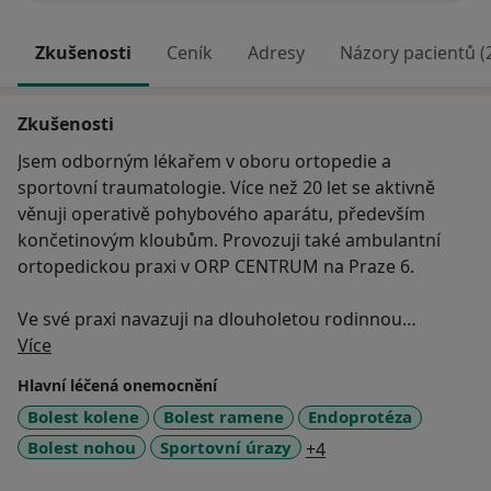
Zkušenosti
Ceník
Adresy
Názory pacientů (
Zkušenosti
Jsem odborným lékařem v oboru ortopedie a
sportovní traumatologie. Více než 20 let se aktivně
věnuji operativě pohybového aparátu, především
končetinovým kloubům. Provozuji také ambulantní
ortopedickou praxi v ORP CENTRUM na Praze 6.
Ve své praxi navazuji na dlouholetou rodinnou
O mně
lékařskou tradici v oblasti rehabilitace, a tak na rozdíl
Více
od mnoha jiných aktivních operatérů mám velmi úzký
Hlavní léčená onemocnění
vztah k neoperačním způsobům léčby pohybového
Bolest kolene
Bolest ramene
Endoprotéza
aparátu. Jsem členem národních i mezinárodních
a11y_sr_more_disea
Bolest nohou
Sportovní úrazy
+4
odborných společností.