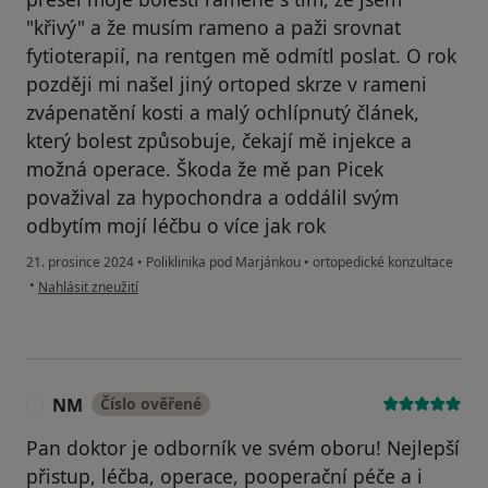
"křivý" a že musím rameno a paži srovnat
fytioterapií, na rentgen mě odmítl poslat. O rok
později mi našel jiný ortoped skrze v rameni
zvápenatění kosti a malý ochlípnutý článek,
který bolest způsobuje, čekají mě injekce a
možná operace. Škoda že mě pan Picek
považival za hypochondra a oddálil svým
odbytím mojí léčbu o více jak rok
21. prosince 2024
•
Poliklinika pod Marjánkou
•
ortopedické konzultace
podle názoru uživatele Petr
•
Nahlásit zneužití
NM
Číslo ověřené
N
Pan doktor je odborník ve svém oboru! Nejlepší
přistup, léčba, operace, pooperační péče a i