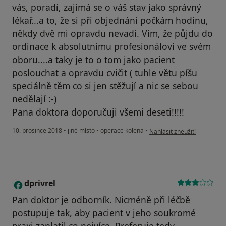
vás, poradí, zajímá se o váš stav jako správný
lékař...a to, že si při objednání počkám hodinu,
někdy dvě mi opravdu nevadí. Vím, že půjdu do
ordinace k absolutnímu profesionálovi ve svém
oboru....a taky je to o tom jako pacient
poslouchat a opravdu cvičit ( tuhle větu píšu
speciálně těm co si jen stěžují a nic se sebou
nedělají :-)
Pana doktora doporučuji všemi deseti!!!!!
podle názoru uživatele Váš 
10. prosince 2018
•
jiné místo
•
operace kolena
•
Nahlásit zneužití
dprivrel
D
Pan doktor je odborník. Nicméně při léčbě
postupuje tak, aby pacient v jeho soukromé