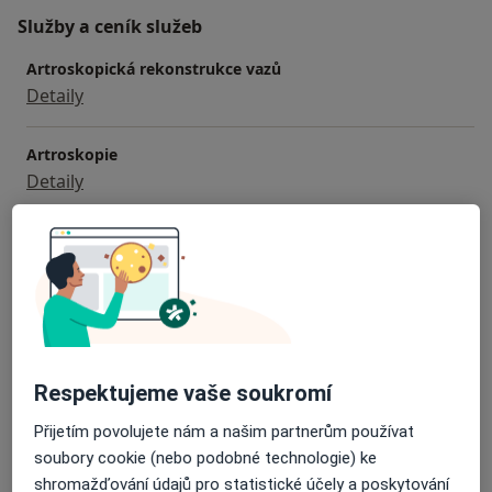
Služby a ceník služeb
Artroskopická rekonstrukce vazů
Detaily
Artroskopie
Detaily
Artroskopie ramene
Detaily
Diagnostické vyšetření
Detaily
Respektujeme vaše soukromí
Kyselina hyaluronová
Přijetím povolujete nám a našim partnerům používat
Detaily
soubory cookie (nebo podobné technologie) ke
shromažďování údajů pro statistické účely a poskytování