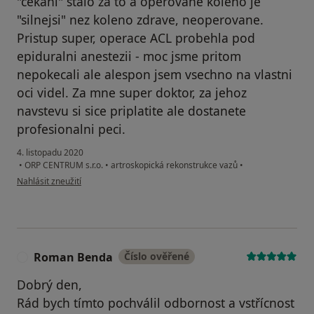
"cekani" stalo za to a operovane koleno je
"silnejsi" nez koleno zdrave, neoperovane.
Pristup super, operace ACL probehla pod
epiduralni anestezii - moc jsme pritom
nepokecali ale alespon jsem vsechno na vlastni
oci videl. Za mne super doktor, za jehoz
navstevu si sice priplatite ale dostanete
profesionalni peci.
4. listopadu 2020
•
ORP CENTRUM s.r.o.
•
artroskopická rekonstrukce vazů
•
podle názoru uživatele Váš účet byl odstraněn
Nahlásit zneužití
Roman Benda
Číslo ověřené
R
Dobrý den,
Rád bych tímto pochválil odbornost a vstřícnost