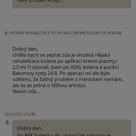
další průběh léčby.…
JE VHODNÁ REHABILITACE PO APLIKACI KREVNÍ PLAZMY DO KOLENE
Dobrý den,
chtěla bych se zeptat zda je vhodná nějaká
rehabilitace kolene po aplikaci krevní plazmy./
2,5 ml Tropocell. Jsem po ASKL kolena a punkci
Bakerovy cysty 24.8. Po operaci mi ale bylo
sděleno, že žádný problém s meniskem nemám,
ale že se jedná o těžkou artrózu.
Nevím zda…
ODPOVĚĎ LÉKAŘE:
Dobrý den,
po ASK kolene s dg. pokročilé arthrozy je