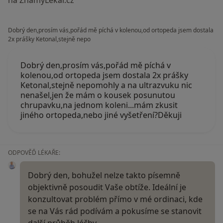
na ZnamyLekar.cz
Dobrý den,prosím vás,pořád mě píchá v kolenou,od ortopeda jsem dostala
2x prášky Ketonal,stejně nepo
Dobrý den,prosím vás,pořád mě píchá v
kolenou,od ortopeda jsem dostala 2x prášky
Ketonal,stejně nepomohly a na ultrazvuku nic
nenašel,jen že mám o kousek posunutou
chrupavku,na jednom koleni...mám zkusit
jiného ortopeda,nebo jiné vyšetření?Děkuji
ODPOVĚĎ LÉKAŘE:
Dobrý den, bohužel nelze takto písemně
objektivně posoudit Vaše obtíže. Ideální je
konzultovat problém přímo v mé ordinaci, kde
se na Vás rád podívám a pokusíme se stanovit