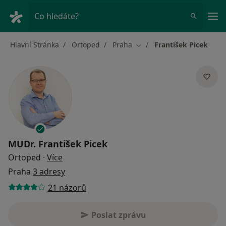
Hla
Co hledáte?
Hlavní Stránka
Ortoped
Praha
František Picek
Změna města
MUDr.
František Picek
o specializacích
Ortoped
·
Více
Praha
3 adresy
21 názorů
Poslat zprávu