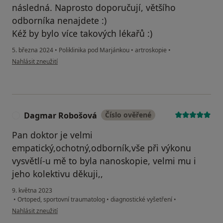
následná. Naprosto doporučují, většího
odborníka nenajdete :)
Kéž by bylo více takových lékařů :)
5. března 2024
•
Poliklinika pod Marjánkou
•
artroskopie
•
podle názoru uživatele NM
Nahlásit zneužití
Dagmar Robošová
Číslo ověřené
D
Pan doktor je velmi
empatický,ochotný,odborník,vše při výkonu
vysvětlí-u mě to byla nanoskopie, velmi mu i
jeho kolektivu děkuji,,
9. května 2023
•
Ortoped, sportovní traumatolog
•
diagnostické vyšetření
•
podle názoru uživatele Dagmar Robošová
Nahlásit zneužití