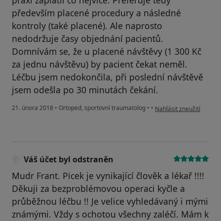
praxi zaplatil co nejvíce. Preferuje tedy
především placené procedury a následné
kontroly (také placené). Ale naprosto
nedodržuje časy objednání pacientů.
Domnívám se, že u placené návštěvy (1 300 Kč
za jednu návštěvu) by pacient čekat neměl.
Léčbu jsem nedokončila, při poslední návštěvě
jsem odešla po 30 minutách čekání.
podle názoru uživatele d
21. února 2018
•
Ortoped, sportovní traumatolog
•
•
Nahlásit zneužití
Váš účet byl odstraněn
Mudr Frant. Picek je vynikající člověk a lékař !!!!
Děkuji za bezproblémovou operaci kyčle a
průběžnou léčbu !! Je velice vyhledávaný i mými
známými. Vždy s ochotou všechny zaléčí. Mám k