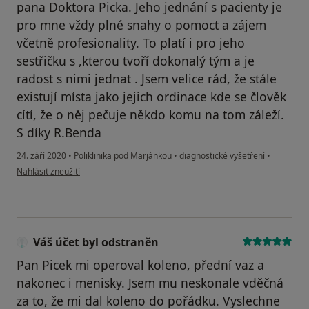
pana Doktora Picka. Jeho jednání s pacienty je
pro mne vždy plné snahy o pomoct a zájem
včetně profesionality. To platí i pro jeho
sestřičku s ,kterou tvoří dokonalý tým a je
radost s nimi jednat . Jsem velice rád, že stále
existují místa jako jejich ordinace kde se člověk
cítí, že o něj pečuje někdo komu na tom záleží.
S díky R.Benda
24. září 2020
•
Poliklinika pod Marjánkou
•
diagnostické vyšetření
•
podle názoru uživatele Roman Benda
Nahlásit zneužití
Váš účet byl odstraněn
Pan Picek mi operoval koleno, přední vaz a
nakonec i menisky. Jsem mu neskonale vděčná
za to, že mi dal koleno do pořádku. Vyslechne