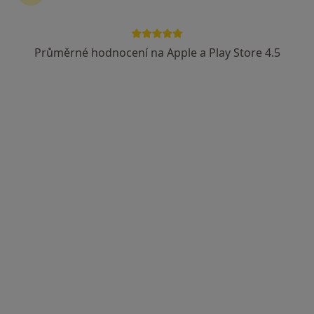
Průměrné hodnocení na Apple a Play Store 4.5
MUDr. Miloš Síbek
Ortoped
40 názorů
Šustova 2, Praha
•
Mapa
Sport Ortopedie s.r.o., Poliklinika Šustova, Praha 11 Chodov
Tento specialista nenabízí online rezervaci termínu na této adrese.
Rezervovat termín