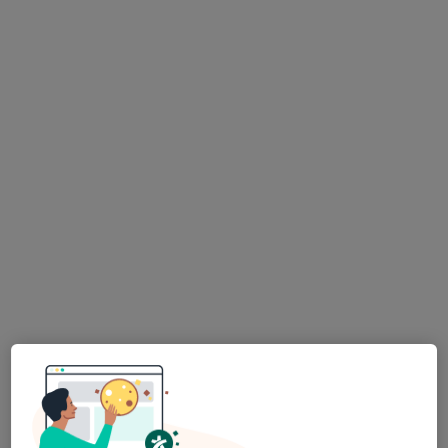
MUDr. Štefan Dojcsán
Ortoped
88 názorů
Adresa 1
Adresa 2
Tenisová 981, Praha
•
Mapa
Ortopedie Tenisová
Tento specialista nenabízí online rezervaci termínu na této adrese.
Rezervovat termín