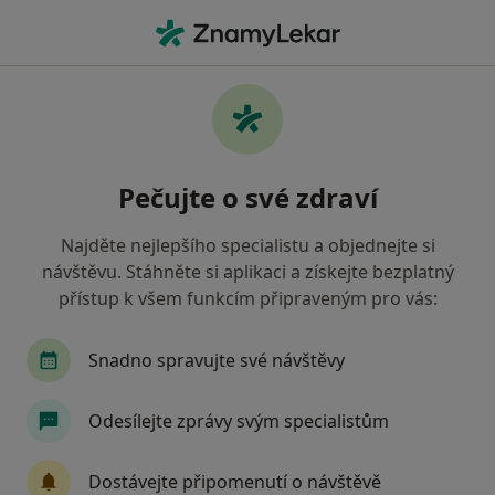
Hla
Ortoped • Dolní Břežany, středočeský
Filtry
Mapa
Ortoped Dolní Břežany
Pečujte o své zdraví
Jak řadíme výsledky vyhledávání?
Najděte nejlepšího specialistu a objednejte si
návštěvu. Stáhněte si aplikaci a získejte bezplatný
Jakou pojišťovnu máte?
přístup k všem funkcím připraveným pro vás:
Oborová zdravotní pojišťovna
Snadno spravujte své návštěvy
Odesílejte zprávy svým specialistům
Dostávejte připomenutí o návštěvě