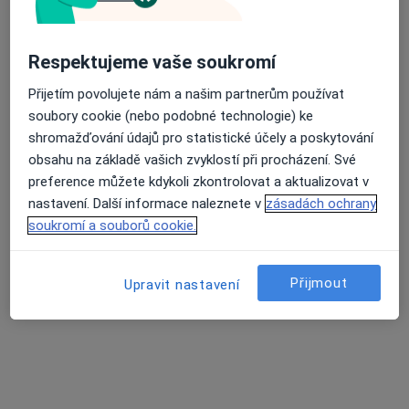
Respektujeme vaše soukromí
Palas Athéna s.r.o. - Klinika jednodenní
chirurgie
Přijetím povolujete nám a našim partnerům používat
·
Více
Ortoped, Chirurg, Ostatní
soubory cookie (nebo podobné technologie) ke
136 názorů
shromažďování údajů pro statistické účely a poskytování
obsahu na základě vašich zvyklostí při procházení. Své
Hviezdoslavova 25/509, Praha
•
Mapa
preference můžete kdykoli zkontrolovat a aktualizovat v
Palas Athéna s.r.o. - Klinika jednodenní chirurgie
nastavení. Další informace naleznete v
zásadách ochrany
Tato klinika nemá specialisty s dostupnými termíny v online kalendáři
soukromí a souborů cookie.
Zobrazit profil
Přijmout
Upravit nastavení