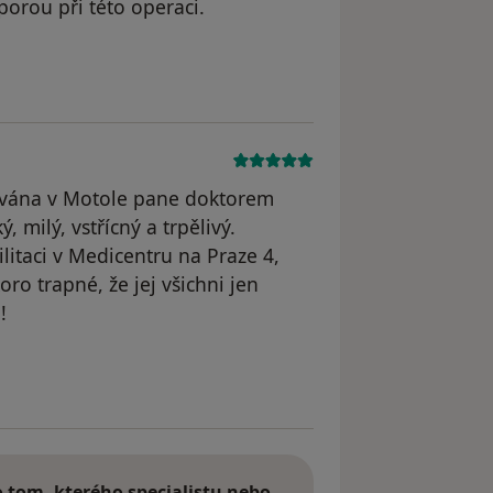
porou při této operaci.
straněn
ována v Motole pane doktorem
, milý, vstřícný a trpělivý.
itaci v Medicentru na Praze 4,
ro trapné, že jej všichni jen
!
traněn
tom, kterého specialistu nebo