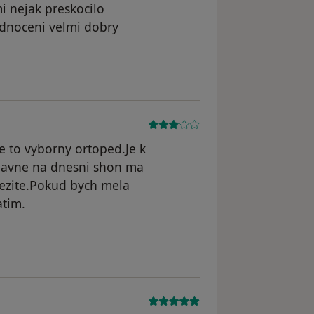
i nejak preskocilo
dnoceni velmi dobry
odstraněn
e to vyborny ortoped.Je k
Hlavne na dnesni shon ma
ulezite.Pokud bych mela
atim.
odstraněn