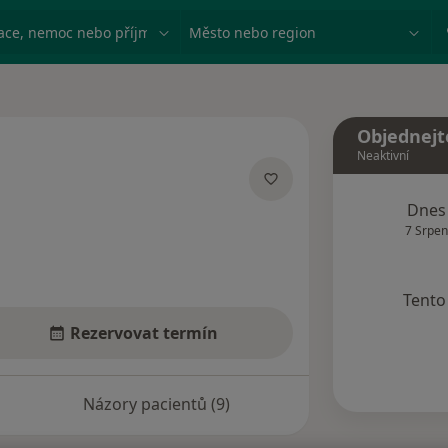
ace, nemoc nebo příjmení
Město nebo region
Objednejt
Neaktivní
zacích
Dnes
7 Srpen
Tento 
Rezervovat termín
Názory pacientů (9)