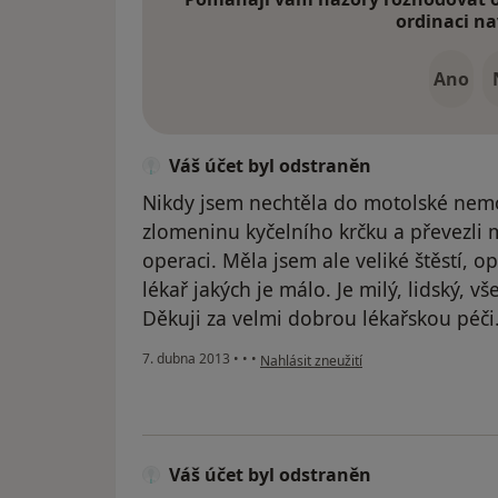
ordinaci na
Ano
Váš účet byl odstraněn
Nikdy jsem nechtěla do motolské nemo
zlomeninu kyčelního krčku a převezli 
operaci. Měla jsem ale veliké štěstí, o
lékař jakých je málo. Je milý, lidský, vš
Děkuji za velmi dobrou lékařskou péči
podle názoru uživatele Váš účet byl o
7. dubna 2013
•
•
•
Nahlásit zneužití
Váš účet byl odstraněn