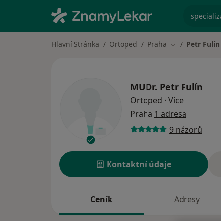
specializ
Hlavní Stránka
Ortoped
Praha
Petr Fulín
Změna města
MUDr.
Petr Fulín
o speciali
Ortoped
·
Více
Praha
1 adresa
9 názorů
Kontaktní údaje
Ceník
Adresy