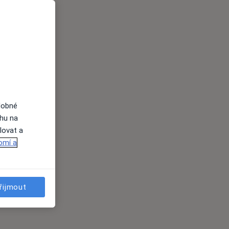
dobné
ahu na
lovat a
omí a
řijmout