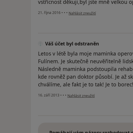
vstřícnost děkuji,byl jste mně velkou o
podle názoru uživatele Váš účet byl od
21. října 2016
•
•
•
Nahlásit zneužití
Váš účet byl odstraněn
Letos v létě byla moje maminka oper
Fulínem. Je skutečně neuvěřitelně lidský
Následně maminka podstoupila rehabil
kde rovněž pan doktor působí. Je až sko
chválíme, ale fakt je to tak! Je to borec!
podle názoru uživatele Váš účet byl ods
16. září 2013
•
•
•
Nahlásit zneužití
Pomáhají vám názory rozhodovat o 