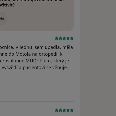
vštívit?
Ne
cnice. V lednu jsem upadla, měla
mne do Motola na ortopedii k
peroval mne MUDr. Fulín, který je
e vysvětlí a pacientovi se věnuje.
.
dstraněn