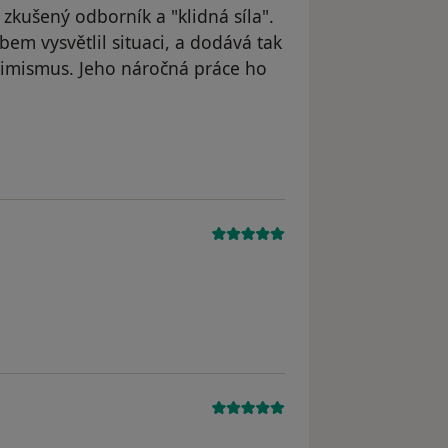
zkušený odborník a "klidná síla".
em vysvětlil situaci, a dodává tak
timismus. Jeho náročná práce ho
straněn
m