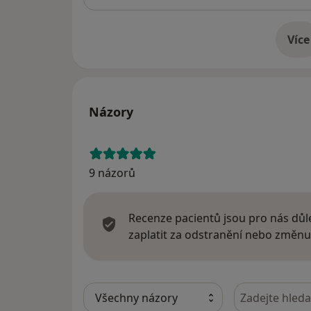
Více
o 
Názory
9 názorů
Recenze pacientů jsou pro nás důle
zaplatit za odstranění nebo změnu
Hledejte v ná