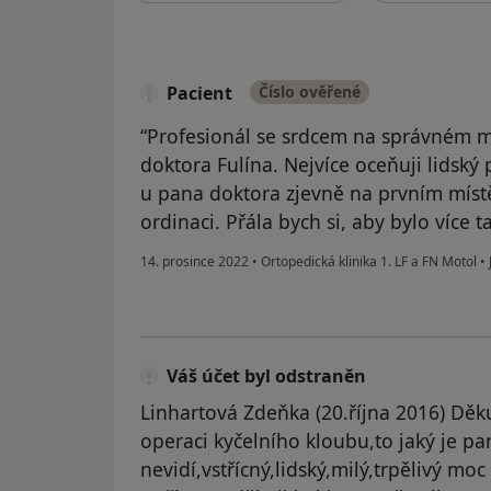
Pacient
Číslo ověřené
“Profesionál se srdcem na správném mí
doktora Fulína. Nejvíce oceňuji lidský p
u pana doktora zjevně na prvním míst
ordinaci. Přála bych si, aby bylo více 
14. prosince 2022
•
Ortopedická klinika 1. LF a FN Motol
•
Váš účet byl odstraněn
Linhartová Zdeňka (20.října 2016) Dě
operaci kyčelního kloubu,to jaký je pan
nevidí,vstřícný,lidský,milý,trpělivý m