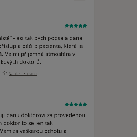
stě” - asi tak bych popsala pana
řístup a péči o pacienta, která je
ě. Velmi příjemná atmosféra v
takových doktorů.
podle názoru uživatele Pacient
Jiný
•
Nahlásit zneužití
kuji panu doktorovi za provedenou
 doktor to se jen tak
oc Vám za veškerou ochotu a