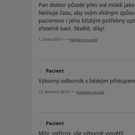
Pan doktor působí přes své mládí jako 
Nelituje času, aby svým vlídným způsob
pacientovi i jeho blízkým potřebný op
zřetelně baví. Skvělé, díky!
podle názoru uživatele Váš účet byl od
1. února 2012
•
•
•
Nahlásit zneužití
Pacient
Výborný odborník s lidským přístupe
podle názoru uživatele Pacient
12. prosince 2010
•
•
•
Nahlásit zneužití
Pacient
Milý, vstřícný, vše výborně vysvětlí.