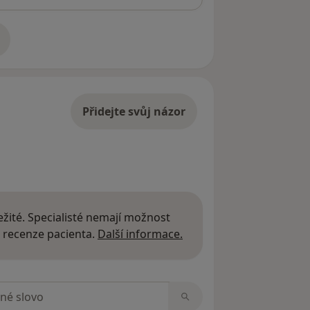
adrese
Přidejte svůj názor
žité. Specialisté nemají možnost
Další informace o názor
 recenze pacienta.
Další informace.
zorech