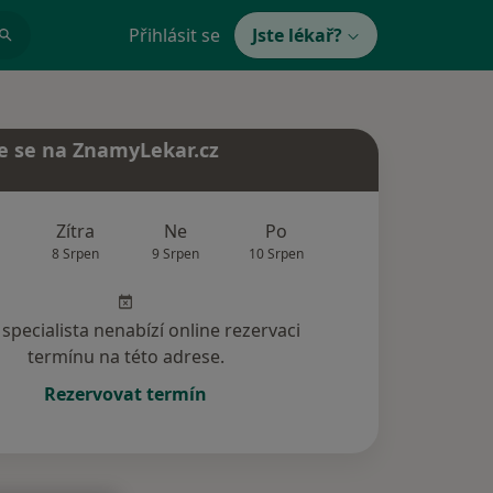
Přihlásit se
Jste lékař?
e se na ZnamyLekar.cz
Zítra
Ne
Po
Út
St
8 Srpen
9 Srpen
10 Srpen
11 Srpen
12 Srp
specialista nenabízí online rezervaci
termínu na této adrese.
Rezervovat termín