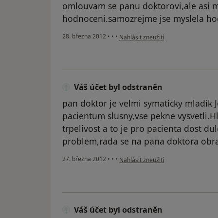
omlouvam se panu doktorovi,ale asi m
hodnoceni.samozrejme jse myslela ho
podle názoru uživatele Váš účet byl 
28. března 2012
•
•
•
Nahlásit zneužití
Váš účet byl odstraněn
pan doktor je velmi symaticky mladik J
pacientum slusny,vse pekne vysvetli.
trpelivost a to je pro pacienta dost d
problem,rada se na pana doktora obr
podle názoru uživatele Váš účet byl 
27. března 2012
•
•
•
Nahlásit zneužití
Váš účet byl odstraněn