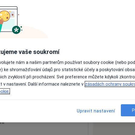
ách nejsou k dispozici
ádné informace o svých službách.
ujeme vaše soukromí
ovolujete nám a našim partnerům používat soubory cookie (nebo po
e) ke shromažďování údajů pro statistické účely a poskytování obs
ich zvyklostí při procházení. Své preference můžete kdykoli zkontro
tol
t v nastavení. Další informace naleznete v
zásadách ochrany soukr
,
Praha
150 06
okie.
 mapu
 otevře v nové záložce
P
Upravit nastavení
ní