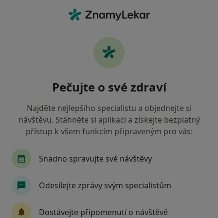
Hla
Ortoped • Sedlčany, středočeský
Filtry
Mapa
Ortoped Sedlčany
Pečujte o své zdraví
Jak řadíme výsledky vyhledávání?
Najděte nejlepšího specialistu a objednejte si
návštěvu. Stáhněte si aplikaci a získejte bezplatný
Jakou pojišťovnu máte?
přístup k všem funkcím připraveným pro vás:
Zdravotní pojišťovna ministerstva vnitra ČR
Snadno spravujte své návštěvy
Odesílejte zprávy svým specialistům
Dostávejte připomenutí o návštěvě