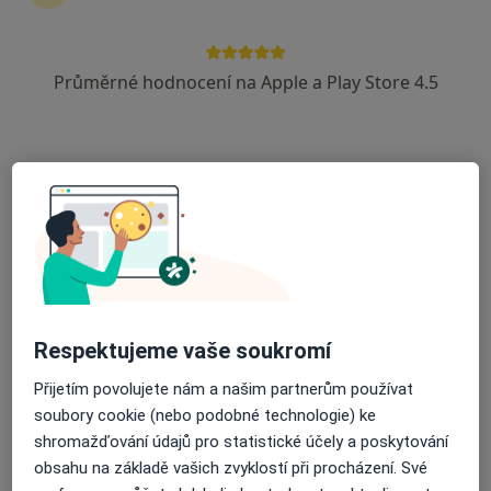
Průměrné hodnocení na Apple a Play Store 4.5
MUDr. Jiří Funda
Ortoped
34 názorů
Pražská 38, Dobříš
•
Mapa
Poliklinika Dobříš
Tento specialista nenabízí online rezervaci termínu na této adrese.
Rezervovat termín
Respektujeme vaše soukromí
Přijetím povolujete nám a našim partnerům používat
soubory cookie (nebo podobné technologie) ke
shromažďování údajů pro statistické účely a poskytování
obsahu na základě vašich zvyklostí při procházení. Své