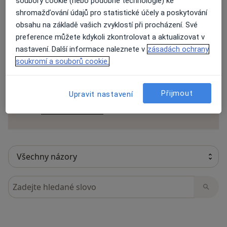
soubory cookie (nebo podobné technologie) ke
shromažďování údajů pro statistické účely a poskytování
obsahu na základě vašich zvyklostí při procházení. Své
preference můžete kdykoli zkontrolovat a aktualizovat v
34 názorů
nastavení. Další informace naleznete v
zásadách ochrany
soukromí a souborů cookie.
Recenze pacientů jsou pro nás důležité.
Specialisté nemají možnost zaplatit za
Přijmout
Upravit nastavení
odstranění nebo změnu recenze pacienta.
Další informace o názorech
Další informace.
Hledejte v názorech