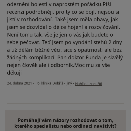
odeznění bolesti v naprostém pořádku.Píši
recenzi podrobněji, pro ty co se bojí, nejsou si
jistí v rozhodování. Také jsem měla obavy, jak
jsem se dozvídal o délce hojení a rozcvičování.
Není tomu tak, vše je jen o vás jak budete o
sebe pečovat. Teď jsem po vyndání stehů 2 dny
a už dělám běžné věci, sice s opatrností ale bez
žádných komplikací. Pan doktor Funda je skvělý
nejen člověk ale i odborník.Moc mu za vše
děkuji
podle názoru uživatele T. H.
24. dubna 2021
•
Poliklinika Dobříš
•
Jiný
•
Nahlásit zneužití
Pomáhají vám názory rozhodovat o tom,
kterého specialistu nebo ordinaci navštívit?