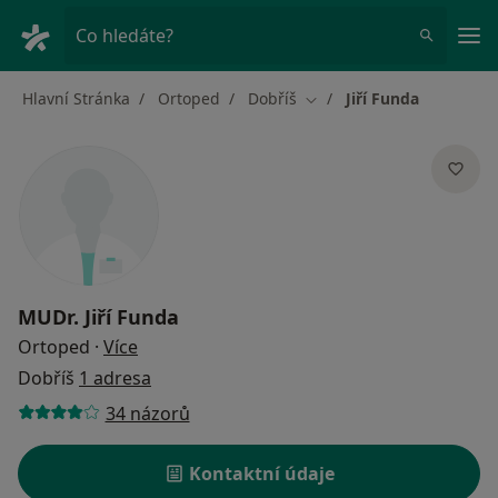
Hla
Co hledáte?
Hlavní Stránka
Ortoped
Dobříš
Jiří Funda
Změna města
MUDr.
Jiří Funda
o specializacích
Ortoped
·
Více
Dobříš
1 adresa
34 názorů
Kontaktní údaje