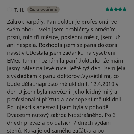
T. H.
Číslo ověřené
T
Zákrok karpály. Pan doktor je profesionál ve
svém oboru.Měla jsem problémy s brněním
prstů, min tři měsíce, poslední měsíc, jsem už
ani nespala. Rozhodla jsem se pana doktora
navštívit.Dostala jsem žádanku na vyšetření
EMG. Tam mi oznámila paní doktorka, že mám
jasný nález na levé ruce. Ještě týž den, jsem jela
s výsledkem k panu doktorovi.Vysvětlil mi, co
bude dělat,naprosto mě uklidnil. 12.4.2010 v
den D jsem byla nervózní, jeho klidný milý a
profesionální přístup a pochopení mě uklidnil.
Po injekci s anestezií jsem byla v pohodě.
Dvacetiminutový zákror. Nic strašného. Po 3
dnech převaz a po dalších 7 dnech vydání
stehů. Ruka je od samého začátku a po