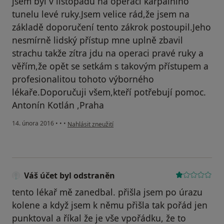
jsem byl v listopadu na operaci karpálního
tunelu levé ruky.Jsem velice rád,že jsem na
základě doporučení tento zákrok postoupil.Jeho
nesmírně lidský přístup mne uplně zbavil
strachu takže zítra jdu na operaci pravé ruky a
věřím,že opět se setkám s takovým přístupem a
profesionalitou tohoto výborného
lékaře.Doporučuji všem,kteří potřebují pomoc.
Antonín Kotlán ,Praha
podle názoru uživatele Váš účet byl odstraněn
14. února 2016
•
•
•
Nahlásit zneužití
Váš účet byl odstraněn
tento lékař mě zanedbal. přišla jsem po úrazu
kolene a když jsem k němu přišla tak pořád jen
punktoval a říkal že je vše vpořádku, že to