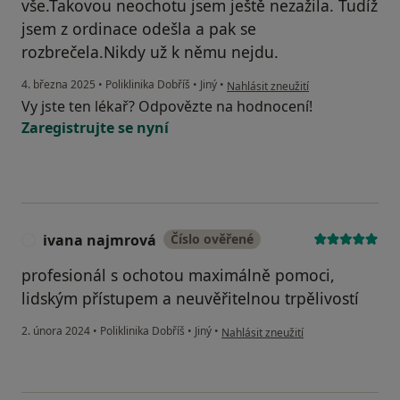
vše.Takovou neochotu jsem ještě nezažila. Tudíž
jsem z ordinace odešla a pak se
rozbrečela.Nikdy už k němu nejdu.
podle názoru uživatele Jitka Kratoc
4. března 2025
•
Poliklinika Dobříš
•
Jiný
•
Nahlásit zneužití
Vy jste ten lékař? Odpovězte na hodnocení!
Zaregistrujte se nyní
ivana najmrová
Číslo ověřené
I
profesionál s ochotou maximálně pomoci,
lidským přístupem a neuvěřitelnou trpělivostí
podle názoru uživatele ivana najmr
2. února 2024
•
Poliklinika Dobříš
•
Jiný
•
Nahlásit zneužití