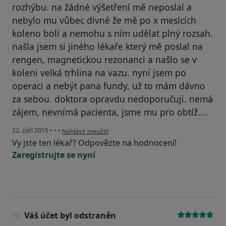
rozhýbu. na žádné výšetření mě neposlal a
nebylo mu vůbec divné že mě po x mesících
koleno bolí a nemohu s ním udělat plný rozsah.
našla jsem si jiného lékaře který mě poslal na
rengen, magnetickou rezonanci a našlo se v
koleni velká trhlina na vazu. nyní jsem po
operaci a nebýt pana fundy, už to mám dávno
za sebou. doktora opravdu nedoporučuji. nemá
zájem, nevnímá pacienta, jsme mu pro obtíž....
podle názoru uživatele Váš účet byl odstraněn
22. září 2015
•
•
•
Nahlásit zneužití
Vy jste ten lékař? Odpovězte na hodnocení!
Zaregistrujte se nyní
Váš účet byl odstraněn