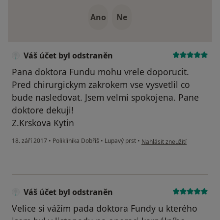
Ano
Ne
Váš účet byl odstraněn
Pana doktora Fundu mohu vrele doporucit.
Pred chirurgickym zakrokem vse vysvetlil co
bude nasledovat. Jsem velmi spokojena. Pane
doktore dekuji!
Z.Krskova Kytin
podle názoru uživatele Váš ú
18. září 2017
•
Poliklinika Dobříš
•
Lupavý prst
•
Nahlásit zneužití
Váš účet byl odstraněn
Velice si vážím pada doktora Fundy u kterého