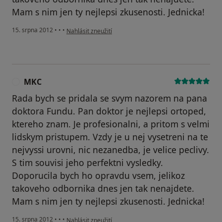
Mam s nim jen ty nejlepsi zkusenosti. Jednicka!
podle názoru uživatele Váš účet byl odstraněn
15. srpna 2012
•
•
•
Nahlásit zneužití
MKC
M
Rada bych se pridala se svym nazorem na pana
doktora Fundu. Pan doktor je nejlepsi ortoped,
ktereho znam. Je profesionalni, a pritom s velmi
lidskym pristupem. Vzdy je u nej vysetreni na te
nejvyssi urovni, nic nezanedba, je velice peclivy.
S tim souvisi jeho perfektni vysledky.
Doporucila bych ho opravdu vsem, jelikoz
takoveho odbornika dnes jen tak nenajdete.
Mam s nim jen ty nejlepsi zkusenosti. Jednicka!
podle názoru uživatele MKC
15. srpna 2012
•
•
•
Nahlásit zneužití