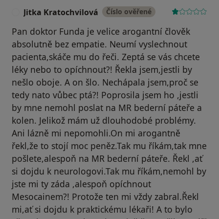
Jitka Kratochvilová
Číslo ověřené
J
Pan doktor Funda je velice arogantní člověk
absolutně bez empatie. Neumí vyslechnout
pacienta,skáče mu do řeči. Zeptá se vás chcete
léky nebo to opíchnout?! Řekla jsem,jestli by
nešlo oboje. A on šlo. Nechápala jsem,proč se
tedy nato vůbec ptá?! Poprosila jsem ho ,jestli
by mne nemohl poslat na MR bederní páteře a
kolen. Jelikož mám už dlouhodobé problémy.
Ani lázně mi nepomohli.On mi arogantně
řekl,že to stojí moc peněz.Tak mu říkám,tak mne
pošlete,alespoň na MR bederní páteře. Řekl ,ať
si dojdu k neurologovi.Tak mu říkám,nemohl by
jste mi ty záda ,alespoň opíchnout
Mesocainem?! Protože ten mi vždy zabral.Řekl
mi,ať si dojdu k praktickému lékaři! A to bylo