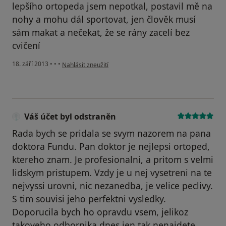
lepšího ortopeda jsem nepotkal, postavil mě na
nohy a mohu dál sportovat, jen člověk musí
sám makat a nečekat, že se rány zacelí bez
cvičení
podle názoru uživatele Váš účet byl odstraněn
18. září 2013
•
•
•
Nahlásit zneužití
Váš účet byl odstraněn
Rada bych se pridala se svym nazorem na pana
doktora Fundu. Pan doktor je nejlepsi ortoped,
ktereho znam. Je profesionalni, a pritom s velmi
lidskym pristupem. Vzdy je u nej vysetreni na te
nejvyssi urovni, nic nezanedba, je velice peclivy.
S tim souvisi jeho perfektni vysledky.
Doporucila bych ho opravdu vsem, jelikoz
takoveho odbornika dnes jen tak nenajdete.