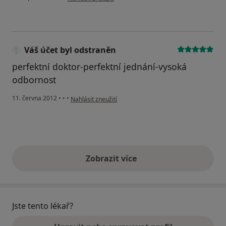
Váš účet byl odstraněn
perfektní doktor-perfektní jednání-vysoká
odbornost
podle názoru uživatele Váš účet byl odstraněn
11. června 2012
•
•
•
Nahlásit zneužití
Zobrazit více
výše uvedené názory
Jste tento lékař?