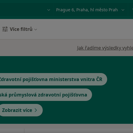
ace, nemoc nebo příjmení
Město nebo region
Více filtrů
Jak řadíme výsledky vyhl
Zdravotní pojišťovna ministerstva vnitra ČR
ská průmyslová zdravotní pojišťovna
Zobrazit více