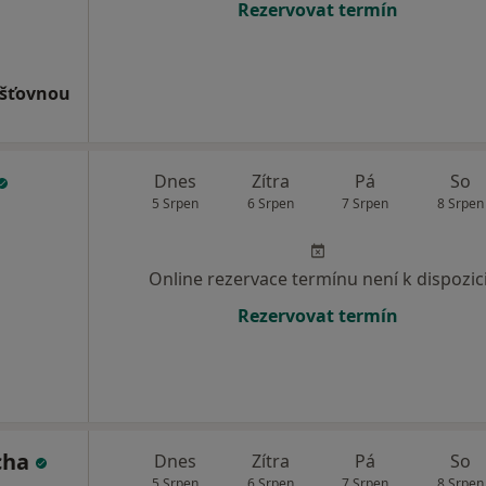
Rezervovat termín
išťovnou
Dnes
Zítra
Pá
So
5 Srpen
6 Srpen
7 Srpen
8 Srpen
Online rezervace termínu není k dispozic
Rezervovat termín
cha
Dnes
Zítra
Pá
So
5 Srpen
6 Srpen
7 Srpen
8 Srpen