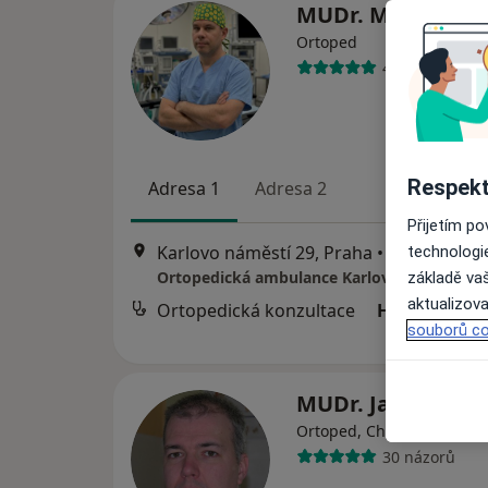
MUDr. Miloš Síbe
Ortoped
40 názorů
Respekt
Adresa 1
Adresa 2
Přijetím p
Karlovo náměstí 29, Praha
•
Mapa
technologi
základě vaš
aktualizova
Ortopedická konzultace
Hrazeno poj
souborů co
MUDr. Jan Zlatoh
·
Více
Ortoped, Chirurg
30 názorů