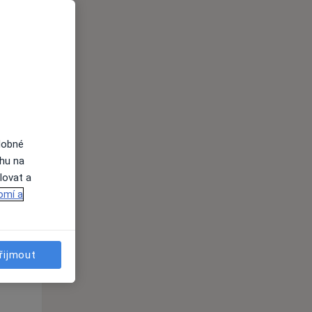
Ne
Po
Út
9 Srpen
10 Srpen
11 Srpen
i
dobné
ahu na
lovat a
omí a
řijmout
Ne
Po
Út
9 Srpen
10 Srpen
11 Srpen