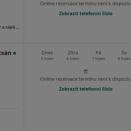
Online rezervace termínu není k dispozic
Zobrazit telefonní číslo
Specializovaná ambulance pro chirurgii ruky a zápěstí
csán
Dnes
Zítra
Pá
So
5 Srpen
6 Srpen
7 Srpen
8 Srpen
Online rezervace termínu není k dispozic
Zobrazit telefonní číslo