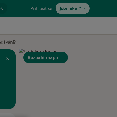
Přihlásit se
Jste lékař?
edávání?
Rozbalit mapu