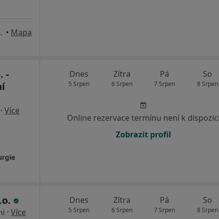
u 1906/12, Praha
•
Mapa
 -
Dnes
Zítra
Pá
So
í
5 Srpen
6 Srpen
7 Srpen
8 Srpen
·
Více
Online rezervace termínu není k dispozic
Zobrazit profil
urgie
.o.
Dnes
Zítra
Pá
So
5 Srpen
6 Srpen
7 Srpen
8 Srpen
·
Více
ní