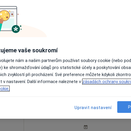
k
Dnes
Zítra
Pá
So
5 Srpen
6 Srpen
7 Srpen
8 Srpen
Online rezervace termínu není k dispozic
Rezervovat termín
ujeme vaše soukromí
ovolujete nám a našim partnerům používat soubory cookie (nebo po
e) ke shromažďování údajů pro statistické účely a poskytování obs
Ortopedická ambulance Karlovo Náměstí, Keltia-Med, s.r.o.
ich zvyklostí při procházení. Své preference můžete kdykoli zkontro
t v nastavení. Další informace naleznete v
zásadách ochrany soukr
išťovnou
okie.
P
lavý
Dnes
Zítra
Upravit nastavení
Pá
So
5 Srpen
6 Srpen
7 Srpen
8 Srpen