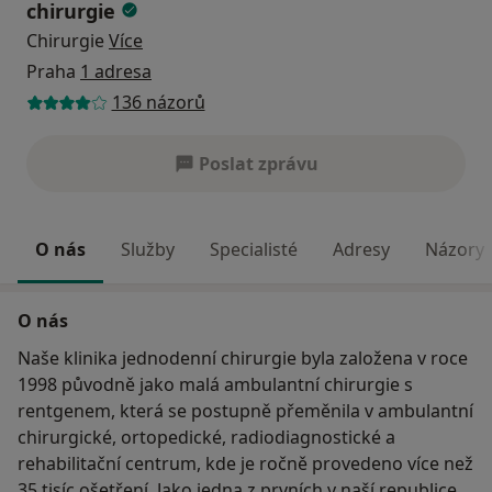
chirurgie
Chirurgie
Více
Praha
1 adresa
136 názorů
Poslat zprávu
O nás
Služby
Specialisté
Adresy
Názory
O nás
Naše klinika jednodenní chirurgie byla založena v roce
1998 původně jako malá ambulantní chirurgie s
rentgenem, která se postupně přeměnila v ambulantní
chirurgické, ortopedické, radiodiagnostické a
rehabilitační centrum, kde je ročně provedeno více než
35 tisíc ošetření. Jako jedna z prvních v naší republice