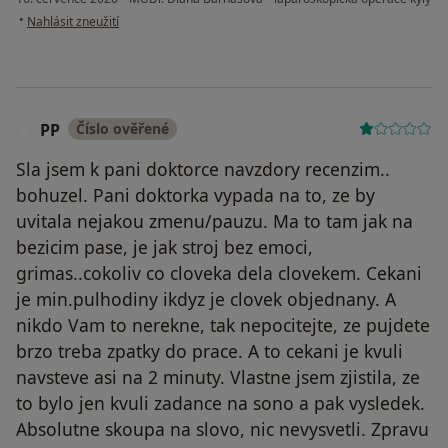
podle názoru uživatele Pavel
•
Nahlásit zneužití
PP
Číslo ověřené
P
Sla jsem k pani doktorce navzdory recenzim..
bohuzel. Pani doktorka vypada na to, ze by
uvitala nejakou zmenu/pauzu. Ma to tam jak na
bezicim pase, je jak stroj bez emoci,
grimas..cokoliv co cloveka dela clovekem. Cekani
je min.pulhodiny ikdyz je clovek objednany. A
nikdo Vam to nerekne, tak nepocitejte, ze pujdete
brzo treba zpatky do prace. A to cekani je kvuli
navsteve asi na 2 minuty. Vlastne jsem zjistila, ze
to bylo jen kvuli zadance na sono a pak vysledek.
Absolutne skoupa na slovo, nic nevysvetli. Zpravu