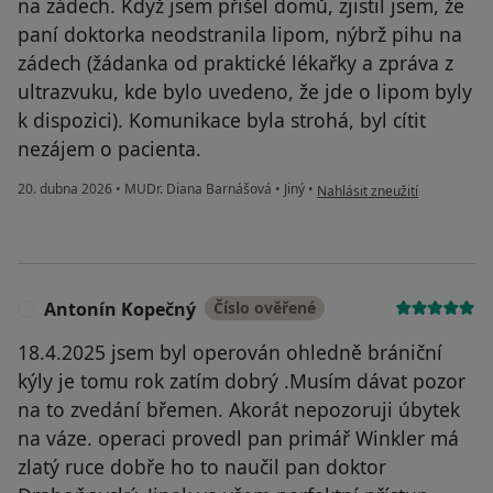
na zádech. Když jsem přišel domů, zjistil jsem, že
paní doktorka neodstranila lipom, nýbrž pihu na
zádech (žádanka od praktické lékařky a zpráva z
ultrazvuku, kde bylo uvedeno, že jde o lipom byly
k dispozici). Komunikace byla strohá, byl cítit
nezájem o pacienta.
podle názoru uživatele Petr
20. dubna 2026
•
MUDr. Diana Barnášová
•
Jiný
•
Nahlásit zneužití
Antonín Kopečný
Číslo ověřené
A
18.4.2025 jsem byl operován ohledně brániční
kýly je tomu rok zatím dobrý .Musím dávat pozor
na to zvedání břemen. Akorát nepozoruji úbytek
na váze. operaci provedl pan primář Winkler má
zlatý ruce dobře ho to naučil pan doktor