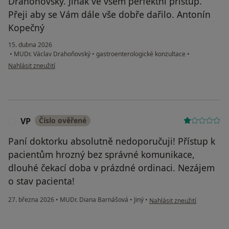
Drahoňovský. Jinak ve všem perfektní přístup.
Přeji aby se Vám dále vše dobře dařilo. Antonín
Kopečný
15. dubna 2026
•
MUDr. Václav Drahoňovský
•
gastroenterologické konzultace
•
podle názoru uživatele Antonín Kopečný
Nahlásit zneužití
VP
Číslo ověřené
V
Paní doktorku absolutně nedoporučuji! Přístup k
pacientům hrozný bez správné komunikace,
dlouhé čekací doba v prázdné ordinaci. Nezájem
o stav pacienta!
podle názoru uživatele VP
27. března 2026
•
MUDr. Diana Barnášová
•
Jiný
•
Nahlásit zneužití