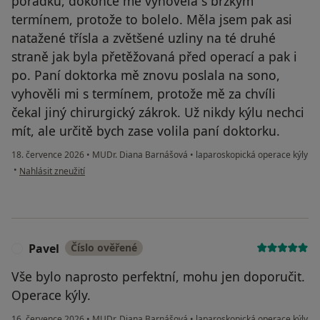
pořádku, dokonce mě vyhověla s brzkým
termínem, protože to bolelo. Měla jsem pak asi
natažené třísla a zvětšené uzliny na té druhé
straně jak byla přetěžovaná před operací a pak i
po. Paní doktorka mě znovu poslala na sono,
vyhověli mi s termínem, protože mě za chvíli
čekal jiný chirurgický zákrok. Už nikdy kýlu nechci
mít, ale určitě bych zase volila paní doktorku.
18. července 2026
•
MUDr. Diana Barnášová
•
laparoskopická operace kýly
podle názoru uživatele Gabriela
•
Nahlásit zneužití
Pavel
Číslo ověřené
P
Vše bylo naprosto perfektní, mohu jen doporučit.
Operace kýly.
16. července 2026
•
MUDr. Diana Barnášová
•
laparoskopická operace kýly