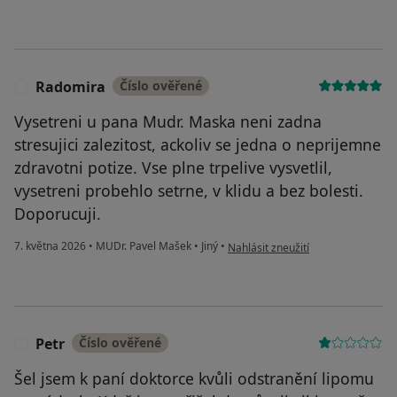
Radomira
Číslo ověřené
R
Vysetreni u pana Mudr. Maska neni zadna
stresujici zalezitost, ackoliv se jedna o neprijemne
zdravotni potize. Vse plne trpelive vysvetlil,
vysetreni probehlo setrne, v klidu a bez bolesti.
Doporucuji.
podle názoru uživatele Radomira
7. května 2026
•
MUDr. Pavel Mašek
•
Jiný
•
Nahlásit zneužití
Petr
Číslo ověřené
P
Šel jsem k paní doktorce kvůli odstranění lipomu