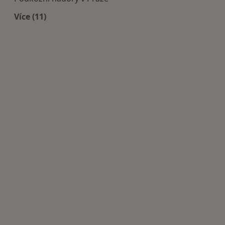
Více (11)
Více v kategorii: Nejčastěji léčené nemoci