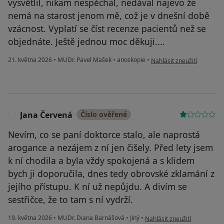
vysvětlil, nikam nespěchal, nedával najevo že
nemá na starost jenom mě, což je v dnešní době
vzácnost. Vyplatí se číst recenze pacientů než se
objednáte. Ještě jednou moc děkuji....
podle názoru uživatele K.K
21. května 2026
•
MUDr. Pavel Mašek
•
anoskopie
•
Nahlásit zneužití
Jana Červená
Číslo ověřené
J
Nevím, co se paní doktorce stalo, ale naprostá
arogance a nezájem z ní jen čišely. Před lety jsem
k ní chodila a byla vždy spokojená a s klidem
bych ji doporučila, dnes tedy obrovské zklamání z
jejího přístupu. K ní už nepůjdu. A divím se
sestřičce, že to tam s ní vydrží.
podle názoru uživatele Jana
19. května 2026
•
MUDr. Diana Barnášová
•
Jiný
•
Nahlásit zneužití