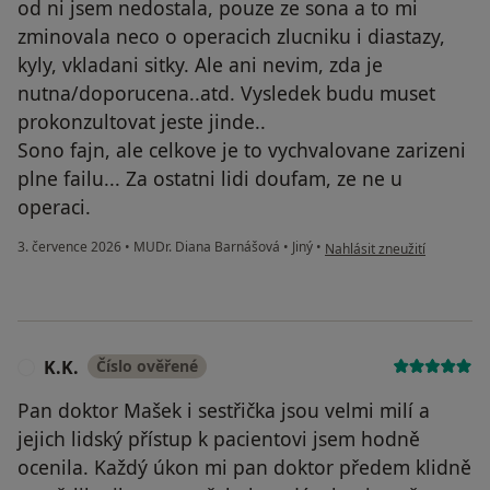
od ni jsem nedostala, pouze ze sona a to mi
zminovala neco o operacich zlucniku i diastazy,
kyly, vkladani sitky. Ale ani nevim, zda je
nutna/doporucena..atd. Vysledek budu muset
prokonzultovat jeste jinde..
Sono fajn, ale celkove je to vychvalovane zarizeni
plne failu... Za ostatni lidi doufam, ze ne u
operaci.
podle názoru uživatele PP
3. července 2026
•
MUDr. Diana Barnášová
•
Jiný
•
Nahlásit zneužití
K.K.
Číslo ověřené
K
Pan doktor Mašek i sestřička jsou velmi milí a
jejich lidský přístup k pacientovi jsem hodně
ocenila. Každý úkon mi pan doktor předem klidně