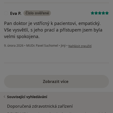
Eva P.
Číslo ověřené
E
Pan doktor je vstřícný k pacientovi, empatický.
Vše vysvětlí, s jeho prací a přístupem jsem byla
velmi spokojena.
podle názoru uživatele Eva P.
9. února 2026
•
MUDr. Pavel Suchomel
•
Jiný
•
Nahlásit zneužití
Zobrazit více
Související vyhledávání
Doporučená zdravotnická zařízení