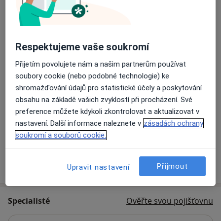
také rehabilitační lékařky. Každý člověk je jedinečná
osobnost a právě tak je k němu přistupováno. Lidský
Laparoskopická operace kýly
přístup a pochopení je jednou z našich největších
priorit.
Respektujeme vaše soukromí
Laparoskopická operace slepého střeva
Přijetím povolujete nám a našim partnerům používat
soubory cookie (nebo podobné technologie) ke
Proktologické vyšetření
shromažďování údajů pro statistické účely a poskytování
obsahu na základě vašich zvyklostí při procházení. Své
Odstranění hemoroidů
preference můžete kdykoli zkontrolovat a aktualizovat v
nastavení. Další informace naleznete v
zásadách ochrany
+1 služba |+ 6 služby
soukromí a souborů cookie.
Přijmout
Upravit nastavení
Jak fungují ceny?
Specialisté
Ověřte svou pojišťovnu