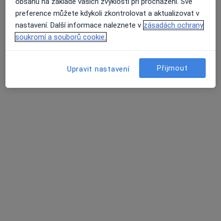
obsahu na základě vašich zvyklostí při procházení. Své
preference můžete kdykoli zkontrolovat a aktualizovat v
MUDr. Jiří Chrobok
nastavení. Další informace naleznete v
zásadách ochrany
·
Více
Chirurg
soukromí a souborů cookie.
4 názory
K Hrnčířům 25,
•
Mapa
Přijmout
Upravit nastavení
AVsurgery
Tento specialista nenabízí online rezervaci termínu na této adrese.
Rezervovat termín