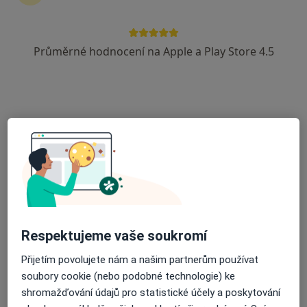
Průměrné hodnocení na Apple a Play Store 4.5
MUDr. Zdeněk Janeček
·
Více
Praktický lékař, Chirurg
12 názorů
Železnobrodská, Praha
•
Mapa
Praktický lékař MUDr.Zdeněk Janeček
Tento specialista nenabízí online rezervaci termínu na této adrese.
Rezervovat termín
Respektujeme vaše soukromí
Přijetím povolujete nám a našim partnerům používat
soubory cookie (nebo podobné technologie) ke
shromažďování údajů pro statistické účely a poskytování