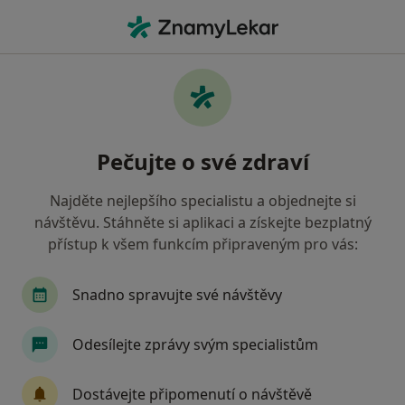
Hla
Pooperační Bolesti • Praha, hl město Praha
Filtry
• 1
Mapa
Pooperační bolesti Praha
Pečujte o své zdraví
Jak řadíme výsledky vyhledávání?
Najděte nejlepšího specialistu a objednejte si
návštěvu. Stáhněte si aplikaci a získejte bezplatný
Jakého specialistu hledáte?
přístup k všem funkcím připraveným pro vás:
Chirurg
Plastický chirurg
Proktolog
Snadno spravujte své návštěvy
Odesílejte zprávy svým specialistům
Dostávejte připomenutí o návštěvě