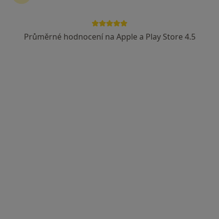
Průměrné hodnocení na Apple a Play Store 4.5
Daniela Mutinská, DiS.
·
Více
Dentální hygienistka, hygienista
142 názorů
Zoubkova 1231/4, Praha
•
Mapa
Partners in Smile
Bělení zubů
9 950 Kč
Tento specialista nenabízí online rezervaci termínu na této adrese.
Rezervovat termín