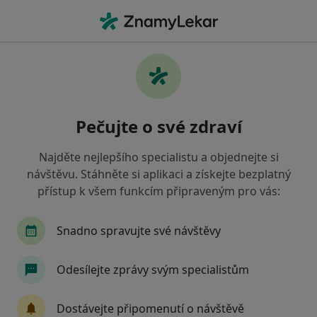
Hla
Krvácení Dásní • Praha, hl město Praha
Filtry
• 1
Mapa
Krvácení dásní Praha
Pečujte o své zdraví
Jak řadíme výsledky vyhledávání?
Najděte nejlepšího specialistu a objednejte si
návštěvu. Stáhněte si aplikaci a získejte bezplatný
Jakého specialistu hledáte?
přístup k všem funkcím připraveným pro vás:
Dentální hygienistka, hygienista
Zubař
S
Snadno spravujte své návštěvy
Odesílejte zprávy svým specialistům
Dostávejte připomenutí o návštěvě