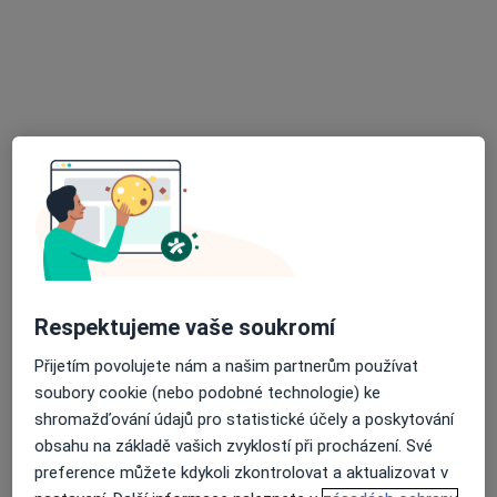
MUDr. Antonín Dědič
·
Více
Zubař
4 názory
Korunky. Můstky.Náhrady celkově, částečné.
Léčení kořenovych kanálků.
Vyplní fotopolimerni, skloionomerni,AMG
Respektujeme vaše soukromí
Adresa 1
Adresa 2
Přijetím povolujete nám a našim partnerům používat
soubory cookie (nebo podobné technologie) ke
shromažďování údajů pro statistické účely a poskytování
Opatovská 1763/11, Praha
•
Mapa
obsahu na základě vašich zvyklostí při procházení. Své
Medidentclinic,s.r.o
preference můžete kdykoli zkontrolovat a aktualizovat v
Bělení zubů
8 000 Kč