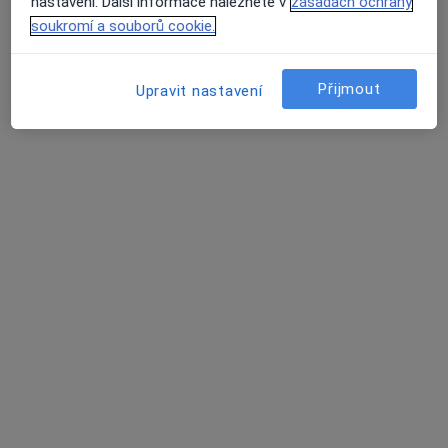
nastavení. Další informace naleznete v
zásadách ochrany
Tento specialista nenabízí online rezervaci termínu na této adrese.
soukromí a souborů cookie.
Rezervovat termín
Přijmout
Upravit nastavení
MDDr. Andrea Jagnešáková
·
Více
Zubař
20 názorů
Plaňanská 573/1, Praha
•
Mapa
IKdental s.r.o.
Bělení zubů
7 000 Kč