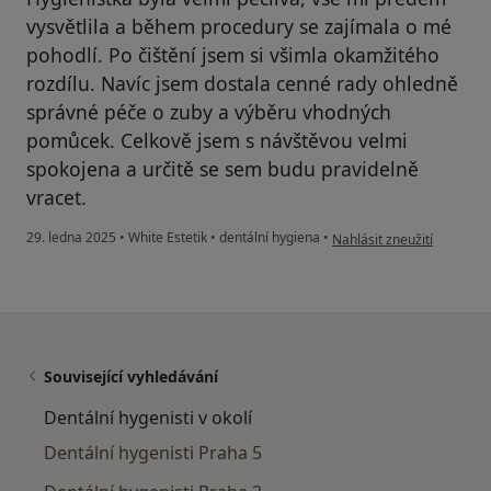
vysvětlila a během procedury se zajímala o mé
pohodlí. Po čištění jsem si všimla okamžitého
rozdílu. Navíc jsem dostala cenné rady ohledně
správné péče o zuby a výběru vhodných
pomůcek. Celkově jsem s návštěvou velmi
spokojena a určitě se sem budu pravidelně
vracet.
podle názoru uživatele M
29. ledna 2025
•
White Estetik
•
dentální hygiena
•
Nahlásit zneužití
Související vyhledávání
Dentální hygenisti v okolí
Dentální hygenisti Praha 5