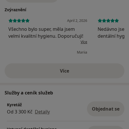
vám zajistila co nejpříjemnější zážitek a dlouhodobý
Zvýraznění
výsledek. Těším se na vaši návštěvu a možnost
poskytnout vám komplexní a kvalitní péči o váš úsměv.
April 2, 2026
Všechno bylo super, měla jsem
Nedávno jsem n
velmi kvalitní hygienu. Doporučuji!
dentální hygie
Více
příjemný zážit
velmi pečlivá,
Mariia
vysvětlila a 
zajímala o mé 
jsem ...
Více
o zkušenostech
Služby a ceník služeb
Kyretáž
Objednat se
Od 3 300 Kč
Detaily