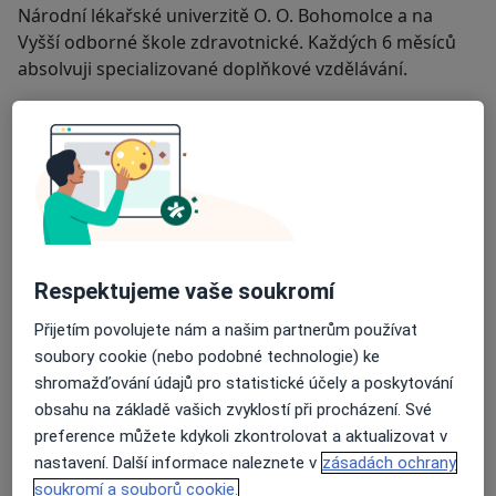
Národní lékařské univerzitě O. O. Bohomolce a na
Vyšší odborné škole zdravotnické. Každých 6 měsíců
absolvuji specializované doplňkové vzdělávání.
Během své praxe jsem provedla více než 7000
profesionálních hygienických zákroků, 3400 bělení
zubů a naučila přes 10 000 pacientů zásadám domácí
ústní hygieny, což snížilo výskyt krvácivosti dásní mezi
Hlavní oblasti léčby
pacienty o 75 %.
- Atraumatické profesionální čištění zubů, včetně
dětského čištění a čištění pro pacienty s rovnátky.
Respektujeme vaše soukromí
- Prevence citlivosti a kazivosti zubů pomocí
standardizovaných fluoridových přípravků.
Přijetím povolujete nám a našim partnerům používat
- Profesionální ordinační bělení zubů.
soubory cookie (nebo podobné technologie) ke
- Léčba parodontitidy kyretážní metodou.
shromažďování údajů pro statistické účely a poskytování
- Instruktáž domácí péče o ústní dutinu.
obsahu na základě vašich zvyklostí při procházení. Své
- Individuální výběr hygienických pomůcek pro domácí
preference můžete kdykoli zkontrolovat a aktualizovat v
použití.
nastavení. Další informace naleznete v
zásadách ochrany
Moje praxe a tým
- Aplikace dentálních šperků.
soukromí a souborů cookie.