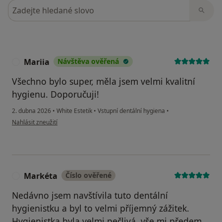
Hledejte v názorech
Mariia
Návštěva ověřená
M
Všechno bylo super, měla jsem velmi kvalitní
hygienu. Doporučuji!
2. dubna 2026
•
White Estetik
•
Vstupní dentální hygiena
•
podle názoru uživatele Mariia
Nahlásit zneužití
Markéta
Číslo ověřené
M
Nedávno jsem navštívila tuto dentální
hygienistku a byl to velmi příjemný zážitek.
Hygienistka byla velmi pečlivá, vše mi předem