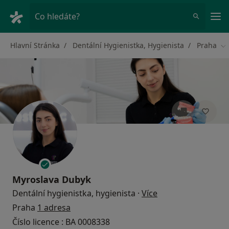
Hla
Co hledáte?
Hlavní Stránka
Dentální Hygienistka, Hygienista
Praha
Zm
Myroslava Dubyk
o specializacích
Dentální hygienistka, hygienista
·
Více
Praha
1 adresa
Číslo licence : BA 0008338