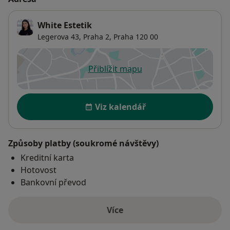
White Estetik
Legerova 43,
Praha 2
,
Praha
120 00
Přiblížit mapu
se otevře v nové záložce
Dostupnost
Viz kalendář
Způsoby platby (soukromé návštěvy)
Kreditní karta
Hotovost
Bankovní převod
Více
o adrese