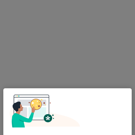
MUDr. Antonín Dědič
·
Více
Zubař
4 názory
Korunky. Můstky.Náhrady celkově, částečné.
Léčení kořenovych kanálků.
Vyplní fotopolimerni, skloionomerni,AMG
Adresa 1
Adresa 2
Opatovská 1763/11, Praha
•
Mapa
Medidentclinic,s.r.o
Kyretáž
3 500 Kč
Tento specialista nenabízí online rezervaci termínu na této adrese.
Rezervovat termín