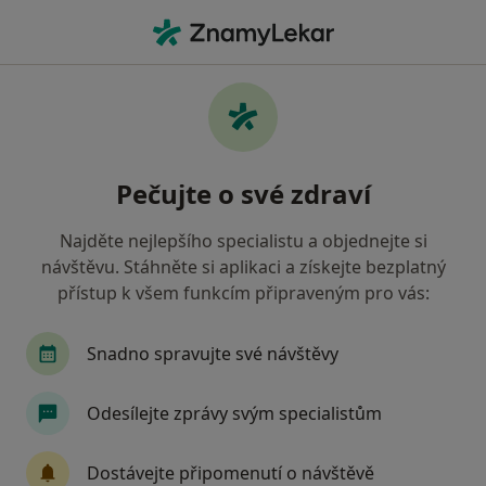
Hla
Kyretáž • Praha, hl město Praha
Filtry
• 1
Mapa
Kyretáž Praha
Pečujte o své zdraví
Jak řadíme výsledky vyhledávání?
Najděte nejlepšího specialistu a objednejte si
návštěvu. Stáhněte si aplikaci a získejte bezplatný
Jakého specialistu hledáte?
přístup k všem funkcím připraveným pro vás:
Dentální hygienistka, hygienista
Zubař
G
Snadno spravujte své návštěvy
Odesílejte zprávy svým specialistům
Dostávejte připomenutí o návštěvě