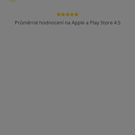
Průměrné hodnocení na Apple a Play Store 4.5
Bc. Sára Kučíková
Dentální hygienistka, hygienista
233 názorů
Doudova 652/10, Praha
•
Mapa
Ludana s.r.o.
Kyretáž
Cena nebyla přidána
Tento specialista nenabízí online rezervaci termínu na této adrese.
Rezervovat termín