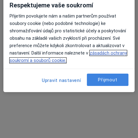
Respektujeme vaše soukromí
Přijetím povolujete nám a našim partnerům používat
soubory cookie (nebo podobné technologie) ke
shromažďování údajů pro statistické účely a poskytování
obsahu na základě vašich zvyklostí při procházení. Své
preference můžete kdykoli zkontrolovat a aktualizovat v
nastavení. Další informace naleznete v
zásadách ochrany
soukromí a souborů cookie.
Dentální centrum Rosmarin
Dentální hygienistka, hygienista, Zubař
Přijmout
Upravit nastavení
14 názorů
Dělnická 213/8, Praha
•
Mapa
Dentální centrum Rosmarin
Kyretáž
Více
Tato klinika nemá specialisty s dostupnými termíny v online kalendáři