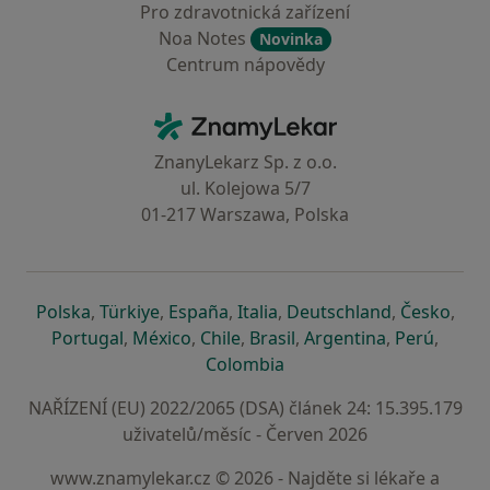
Pro zdravotnická zařízení
Noa Notes
Novinka
Centrum nápovědy
Kontakt
ZnamyLekar - Hlavní stránka
ZnanyLekarz Sp. z o.o.
ul. Kolejowa 5/7
01-217 Warszawa, Polska
se otevře v nové záložce
se otevře v nové záložce
se otevře v nové záložce
se otevře v nové záložce
se otevře v 
se o
Polska
,
Türkiye
,
España
,
Italia
,
Deutschland
,
Česko
,
se otevře v nové záložce
se otevře v nové záložce
se otevře v nové záložce
se otevře v nové záložc
se otevře v 
se ote
Portugal
,
México
,
Chile
,
Brasil
,
Argentina
,
Perú
,
se otevře v nové záložce
Colombia
NAŘÍZENÍ (EU) 2022/2065 (DSA) článek 24: 15.395.179
uživatelů/měsíc - Červen 2026
www.znamylekar.cz © 2026 - Najděte si lékaře a