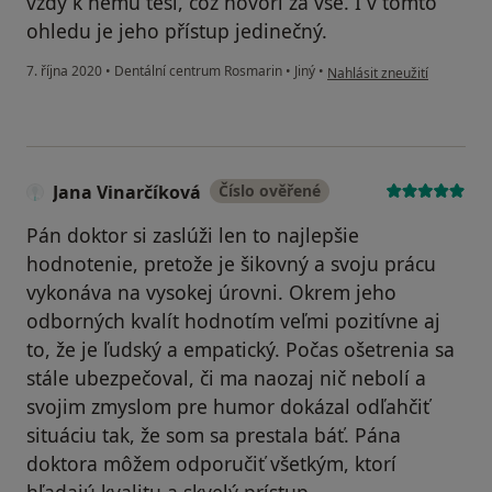
vždy k němu těší, což hovoří za vše. I v tomto
ohledu je jeho přístup jedinečný.
podle názoru uživatele J.B.
7. října 2020
•
Dentální centrum Rosmarin
•
Jiný
•
Nahlásit zneužití
Jana Vinarčíková
Číslo ověřené
Pán doktor si zaslúži len to najlepšie
hodnotenie, pretože je šikovný a svoju prácu
vykonáva na vysokej úrovni. Okrem jeho
odborných kvalít hodnotím veľmi pozitívne aj
to, že je ľudský a empatický. Počas ošetrenia sa
stále ubezpečoval, či ma naozaj nič nebolí a
svojim zmyslom pre humor dokázal odľahčiť
situáciu tak, že som sa prestala báť. Pána
doktora môžem odporučiť všetkým, ktorí