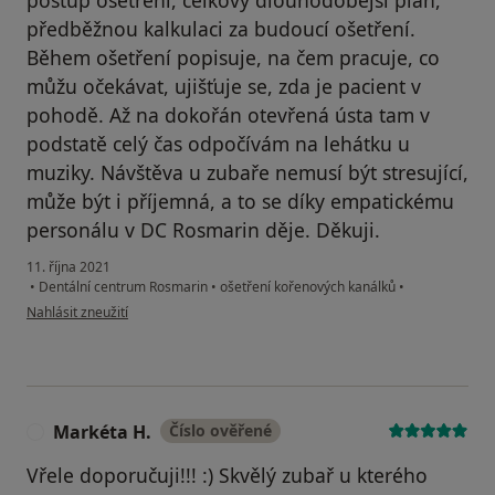
postup ošetření, celkový dlouhodobější plán,
předběžnou kalkulaci za budoucí ošetření.
Během ošetření popisuje, na čem pracuje, co
můžu očekávat, ujišťuje se, zda je pacient v
pohodě. Až na dokořán otevřená ústa tam v
podstatě celý čas odpočívám na lehátku u
muziky. Návštěva u zubaře nemusí být stresující,
může být i příjemná, a to se díky empatickému
personálu v DC Rosmarin děje. Děkuji.
11. října 2021
•
Dentální centrum Rosmarin
•
ošetření kořenových kanálků
•
podle názoru uživatele T.B.
Nahlásit zneužití
Markéta H.
Číslo ověřené
M
Vřele doporučuji!!! :) Skvělý zubař u kterého