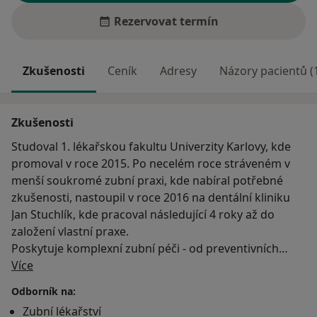
Rezervovat termín
Zkušenosti
Ceník
Adresy
Názory pacientů (
Zkušenosti
Studoval 1. lékařskou fakultu Univerzity Karlovy, kde
promoval v roce 2015. Po necelém roce stráveném v
menší soukromé zubní praxi, kde nabíral potřebné
zkušenosti, nastoupil v roce 2016 na dentální kliniku
Jan Stuchlík, kde pracoval následující 4 roky až do
založení vlastní praxe.
Poskytuje komplexní zubní péči - od preventivních
O mně
prohlídek, přes extrakce, fotokompozitní výplně,
Více
ošetření kořenových kanálků až po implantologii a
Odborník na:
protetiku.
Zubní lékařství
Rád se ve svém oboru stále zdokonaluje, je tak častým