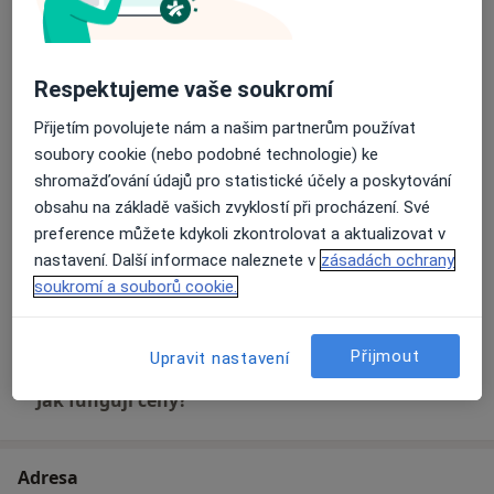
1 640 Kč - 2 060 Kč
Detaily
Estetická stomatologie
Respektujeme vaše soukromí
Detaily
Přijetím povolujete nám a našim partnerům používat
soubory cookie (nebo podobné technologie) ke
Extrakce zubu
shromažďování údajů pro statistické účely a poskytování
Od 1 600 Kč
Detaily
obsahu na základě vašich zvyklostí při procházení. Své
preference můžete kdykoli zkontrolovat a aktualizovat v
Implantáty
nastavení. Další informace naleznete v
zásadách ochrany
Od 17 000 Kč
Detaily
soukromí a souborů cookie.
+ 9 služby
Přijmout
Upravit nastavení
Jak fungují ceny?
Adresa