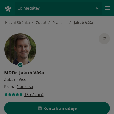
Hla
Co hledáte?
Hlavní Stránka
Zubař
Praha
Jakub Váša
Změna města
MDDr.
Jakub Váša
o specializacích
Zubař
·
Více
Praha
1 adresa
13 názorů
Kontaktní údaje