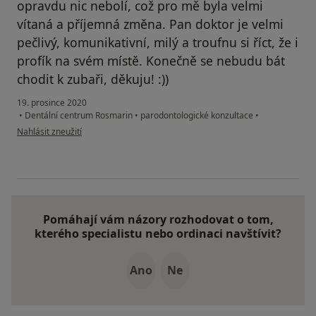
opravdu nic nebolí, což pro mě byla velmi
vítaná a příjemná změna. Pan doktor je velmi
pečlivý, komunikativní, milý a troufnu si říct, že i
profík na svém místě. Konečně se nebudu bát
chodit k zubaři, děkuju! :))
19. prosince 2020
•
Dentální centrum Rosmarin
•
parodontologické konzultace
•
podle názoru uživatele Markéta H.
Nahlásit zneužití
Pomáhají vám názory rozhodovat o tom,
kterého specialistu nebo ordinaci navštívit?
Ano
Ne