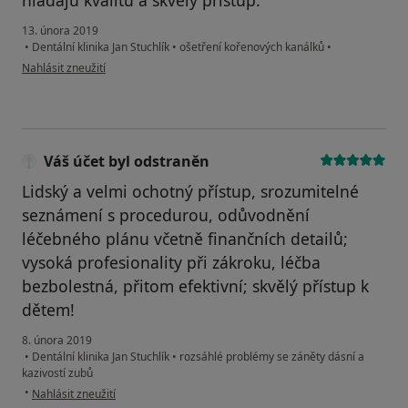
hľadajú kvalitu a skvelý prístup.
13. února 2019
•
Dentální klinika Jan Stuchlík
•
ošetření kořenových kanálků
•
podle názoru uživatele Jana Vinarčíková
Nahlásit zneužití
Váš účet byl odstraněn
Lidský a velmi ochotný přístup, srozumitelné
seznámení s procedurou, odůvodnění
léčebného plánu včetně finančních detailů;
vysoká profesionality při zákroku, léčba
bezbolestná, přitom efektivní; skvělý přístup k
dětem!
8. února 2019
•
Dentální klinika Jan Stuchlík
•
rozsáhlé problémy se záněty dásní a
kazivostí zubů
podle názoru uživatele Váš účet byl odstraněn
•
Nahlásit zneužití