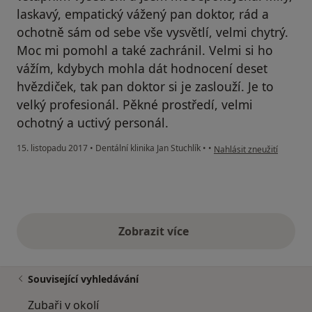
laskavý, empatický vážený pan doktor, rád a
ochotně sám od sebe vše vysvětlí, velmi chytrý.
Moc mi pomohl a také zachránil. Velmi si ho
vážím, kdybych mohla dát hodnocení deset
hvězdiček, tak pan doktor si je zaslouží. Je to
velký profesionál. Pěkné prostředí, velmi
ochotný a uctivý personál.
podle názoru uživatele Vá
15. listopadu 2017
•
Dentální klinika Jan Stuchlík
•
•
Nahlásit zneužití
Zobrazit více
výše uvedené názory
Související vyhledávání
Zubaři v okolí