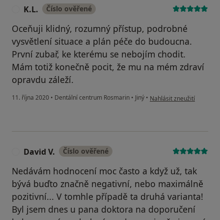
K.L.
Číslo ověřené
K
Oceňuji klidný, rozumný přístup, podrobné
vysvětlení situace a plán péče do budoucna.
První zubař, ke kterému se nebojím chodit.
Mám totiž konečně pocit, že mu na mém zdraví
opravdu záleží.
podle názoru uživatele K.L
11. října 2020
•
Dentální centrum Rosmarin
•
Jiný
•
Nahlásit zneužití
David V.
Číslo ověřené
D
Nedávám hodnocení moc často a když už, tak
bývá buďto značně negativní, nebo maximálně
pozitivní... V tomhle případě ta druhá varianta!
Byl jsem dnes u pana doktora na doporučení