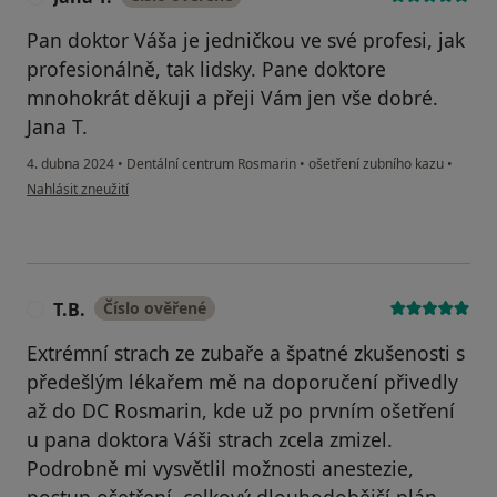
Pan doktor Váša je jedničkou ve své profesi, jak
profesionálně, tak lidsky. Pane doktore
mnohokrát děkuji a přeji Vám jen vše dobré.
Jana T.
4. dubna 2024
•
Dentální centrum Rosmarin
•
ošetření zubního kazu
•
podle názoru uživatele Jana T.
Nahlásit zneužití
T.B.
Číslo ověřené
T
Extrémní strach ze zubaře a špatné zkušenosti s
předešlým lékařem mě na doporučení přivedly
až do DC Rosmarin, kde už po prvním ošetření
u pana doktora Váši strach zcela zmizel.
Podrobně mi vysvětlil možnosti anestezie,