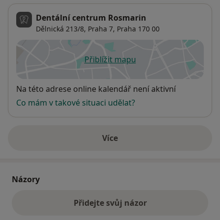
Dentální centrum Rosmarin
Dělnická 213/8,
Praha 7
,
Praha
170 00
Přiblížit mapu
se otevře v nové záložce
Dostupnost
Na této adrese online kalendář není aktivní
Co mám v takové situaci udělat?
Více
o adrese
Názory
Přidejte svůj názor