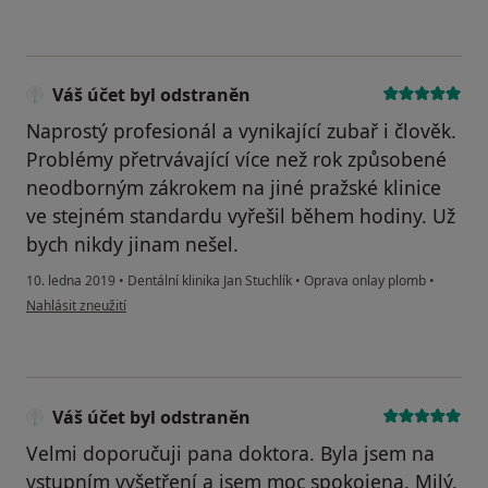
Váš účet byl odstraněn
Naprostý profesionál a vynikající zubař i člověk.
Problémy přetrvávající více než rok způsobené
neodborným zákrokem na jiné pražské klinice
ve stejném standardu vyřešil během hodiny. Už
bych nikdy jinam nešel.
10. ledna 2019
•
Dentální klinika Jan Stuchlík
•
Oprava onlay plomb
•
podle názoru uživatele Váš účet byl odstraněn
Nahlásit zneužití
Váš účet byl odstraněn
Velmi doporučuji pana doktora. Byla jsem na
vstupním vyšetření a jsem moc spokojena. Milý,