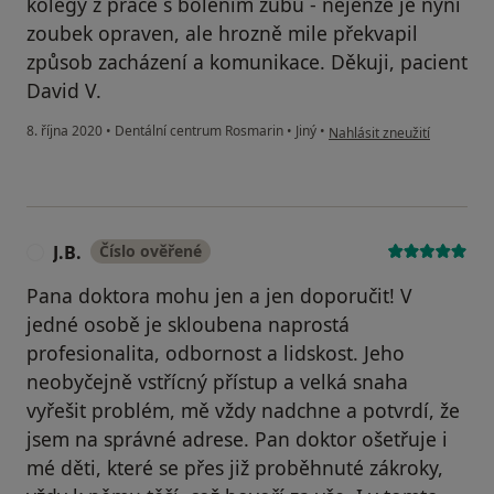
kolegy z práce s bolením zubu - nejenže je nyní
zoubek opraven, ale hrozně mile překvapil
způsob zacházení a komunikace. Děkuji, pacient
David V.
podle názoru uživatele Davi
8. října 2020
•
Dentální centrum Rosmarin
•
Jiný
•
Nahlásit zneužití
J.B.
Číslo ověřené
J
Pana doktora mohu jen a jen doporučit! V
jedné osobě je skloubena naprostá
profesionalita, odbornost a lidskost. Jeho
neobyčejně vstřícný přístup a velká snaha
vyřešit problém, mě vždy nadchne a potvrdí, že
jsem na správné adrese. Pan doktor ošetřuje i
mé děti, které se přes již proběhnuté zákroky,