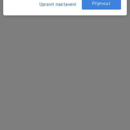
Přijmout
Upravit nastavení
lékař Ihor Kistechko
·
Více
Praktický lékař
88 názorů
Stroupežnického 529/6, Praha
•
Mapa
MFV Medical s.r.o.
Tento specialista nenabízí online rezervaci termínu na této adrese.
Rezervovat termín