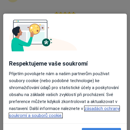
Průměrné hodnocení na Apple a Play Store 4.5
MDDr. Ganna Morozova
·
Více
Zubař
319 názorů
Lupáčova 864/18, Praha
•
Mapa
MODESTO, moderní stomatologie
Respektujeme vaše soukromí
Zubní vyšetření
od 1 000 kč
Přijetím povolujete nám a našim partnerům používat
Tento specialista nenabízí online rezervaci termínu na této adrese.
soubory cookie (nebo podobné technologie) ke
shromažďování údajů pro statistické účely a poskytování
Rezervovat termín
obsahu na základě vašich zvyklostí při procházení. Své
preference můžete kdykoli zkontrolovat a aktualizovat v
nastavení. Další informace naleznete v
zásadách ochrany
soukromí a souborů cookie.