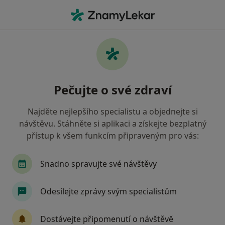
Hla
Generali • Praha, hl město Praha
Filtry
• 1
Mapa
Generali Praha - Přečtěte si názory a
Pečujte o své zdraví
objednejte si návštěvu
Jak řadíme výsledky vyhledávání?
Najděte nejlepšího specialistu a objednejte si
návštěvu. Stáhněte si aplikaci a získejte bezplatný
přístup k všem funkcím připraveným pro vás:
Jakého specialistu hledáte?
Praktický lékař
Zubař
Snadno spravujte své návštěvy
Odesílejte zprávy svým specialistům
Dostávejte připomenutí o návštěvě