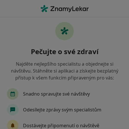
Hla
Co hledáte?
Hlavní Stránka
Služby
Vstupní Vyšetření
Vstupní vyšetření - informace,
Pečujte o své zdraví
specialisté, otázky a odpovědi
Najděte nejlepšího specialistu a objednejte si
návštěvu. Stáhněte si aplikaci a získejte bezplatný
přístup k všem funkcím připraveným pro vás:
Informace
Snadno spravujte své návštěvy
Odborníci
Odesílejte zprávy svým specialistům
Dostávejte připomenutí o návštěvě