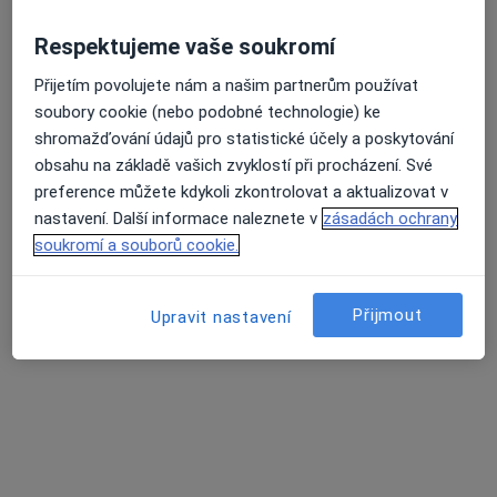
Respektujeme vaše soukromí
Zubař
Praha
Přijetím povolujete nám a našim partnerům používat
Book a visit
soubory cookie (nebo podobné technologie) ke
shromažďování údajů pro statistické účely a poskytování
Andrea Jagnešáková
obsahu na základě vašich zvyklostí při procházení. Své
preference můžete kdykoli zkontrolovat a aktualizovat v
Zubař
nastavení. Další informace naleznete v
zásadách ochrany
Praha
soukromí a souborů cookie.
Book a visit
Lada Novotná
Přijmout
Upravit nastavení
Dermatolog
Praha
Book a visit