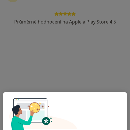
Daniela Hájková
Zubař
Průměrné hodnocení na Apple a Play Store 4.5
Praha
Book a visit
Julie Klírová
Zubař
Plzeň
Book a visit
Kateryna Piven
Zubař
Praha
Book a visit
Iryna Kuznetsova