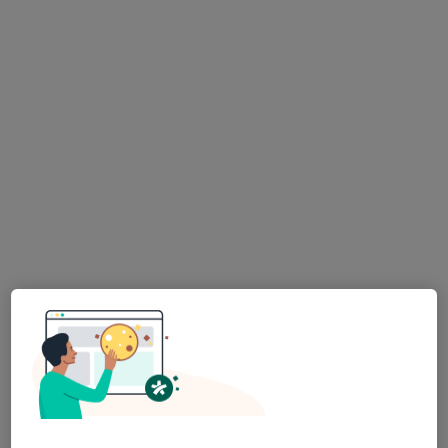
MUDr. Viktoria Gusarova
·
Více
Zubař
225 názorů
Jankovcova 16, Praha
•
Mapa
Stomatologická ordinace
Ošetření zubního kazu
od 2 760 kč
Tento specialista nenabízí online rezervaci termínu na této adrese.
Rezervovat termín