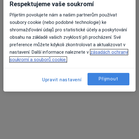
Respektujeme vaše soukromí
Dr. Valerii Vashchuk
Přijetím povolujete nám a našim partnerům používat
·
Více
Zubař
soubory cookie (nebo podobné technologie) ke
734 názorů
shromažďování údajů pro statistické účely a poskytování
obsahu na základě vašich zvyklostí při procházení. Své
Doudova 652/10, Praha
•
Mapa
preference můžete kdykoli zkontrolovat a aktualizovat v
Ludana s.r.o.
nastavení. Další informace naleznete v
zásadách ochrany
Ošetření zubního kazu
od 3 000 kč
soukromí a souborů cookie.
Tento specialista nenabízí online rezervaci termínu na této adrese.
Rezervovat termín
Přijmout
Upravit nastavení