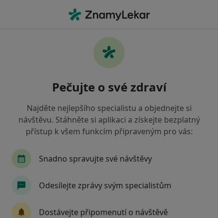
Hla
Ošetření Zubního Kazu • Praha, hl město Praha
Filtry
• 1
Mapa
Ošetření zubního kazu Praha
Pečujte o své zdraví
Jak řadíme výsledky vyhledávání?
Najděte nejlepšího specialistu a objednejte si
návštěvu. Stáhněte si aplikaci a získejte bezplatný
Jakého specialistu hledáte?
přístup k všem funkcím připraveným pro vás:
Zubař
Dentální hygienistka, hygienista
S
Snadno spravujte své návštěvy
Odesílejte zprávy svým specialistům
Dostávejte připomenutí o návštěvě