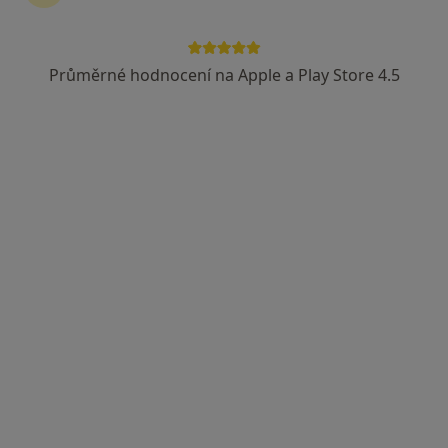
Průměrné hodnocení na Apple a Play Store 4.5
lékař Maryana Kovalchuk
·
Více
Zubař
730 názorů
Na Poříčním právu 376/1, Praha
•
Mapa
HOLISTIC DENTAL AND PHYSIO CENTRE s.r.o.
Ošetření zubního kazu
Cena nebyla přidána
Tento specialista nenabízí online rezervaci termínu na této adrese.
Rezervovat termín