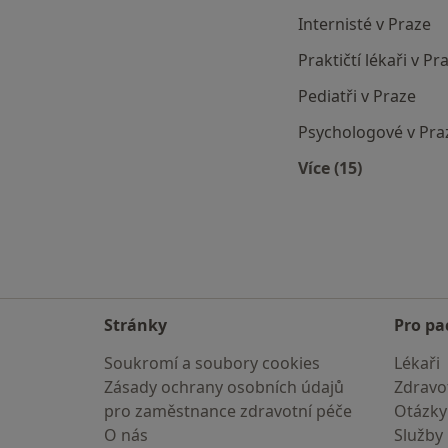
Internisté v Praze
Praktičtí lékaři v Pr
Pediatři v Praze
Psychologové v Pra
Více (15)
Více v kategori
Stránky
Pro pa
Soukromí a soubory cookies
Lékaři
Zásady ochrany osobních údajů
Zdravot
pro zaměstnance zdravotní péče
Otázky
O nás
Služby