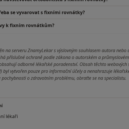
třeba se vyvarovat s fixními rovnátky?
ivy k fixním rovnátkům?
jněn na serveru ZnamyLekar s výslovným souhlasem autora nebo 
há příslušné ochraně podle zákona o autorském a průmyslovém 
bsahují odborné lékařské poradenství. Obsah těchto webových st
l) byl vytvořen pouze pro informační účely a nenahrazuje lékařs
pochybnosti o zdravotním problému, obraťte se na specialistu.
ní
ní lékaři