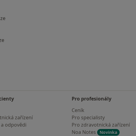
aze
ze
i: Nejčastěji vyhledávaní lékaři
cienty
Pro profesionály
Ceník
nická zařízení
Pro specialisty
 a odpovědi
Pro zdravotnická zařízení
Noa Notes
Novinka