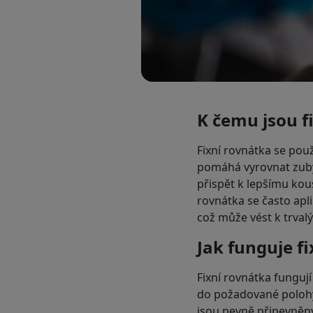
K čemu jsou f
Fixní rovnátka se pou
pomáhá vyrovnat zuby,
přispět k lepšímu kous
rovnátka se často apl
což může vést k trvalý
Jak funguje f
Fixní rovnátka funguj
do požadované polohy
jsou pevně připevněny