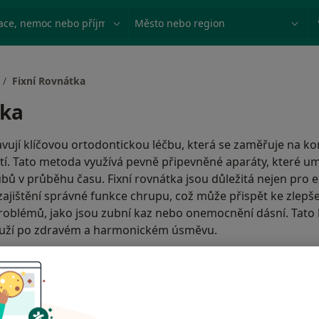
ace, nemoc nebo příjmení
Město nebo region
Fixní Rovnátka
tka
avují klíčovou ortodontickou léčbu, která se zaměřuje na k
stí. Tato metoda využívá pevně připevněné aparáty, které u
bů v průběhu času. Fixní rovnátka jsou důležitá nejen pro e
zajištění správné funkce chrupu, což může přispět ke zlepše
roblémů, jako jsou zubní kaz nebo onemocnění dásní. Tato 
 touží po zdravém a harmonickém úsměvu.
Obsah
K čemu jsou fixní rovnátka
racovišť
Jak funguje fixní rovnátka?