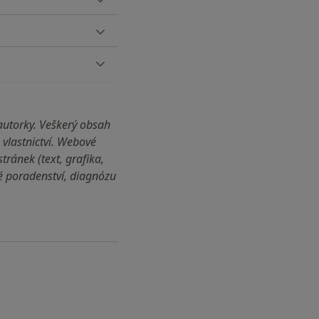
autorky. Veškerý obsah
vlastnictví. Webové
ránek (text, grafika,
ké poradenství, diagnózu