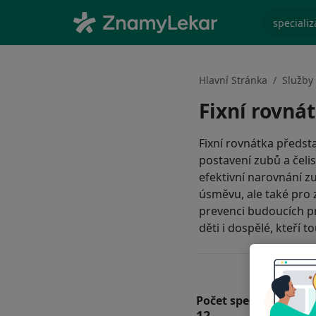
specializ
Hlavní Stránka
Služby
Fixní rovná
Fixní rovnátka předst
postavení zubů a čeli
efektivní narovnání zu
úsměvu, ale také pro 
prevenci budoucích p
děti i dospělé, kteří
Počet specialistů a p
12