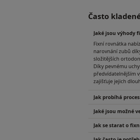
Často kladen
Jaké jsou výhody f
Fixní rovnátka nabí
narovnání zubů díky
složitějších ortodo
Díky pevnému uchyce
předvídatelnějším v
zajišťuje jejich dl
Jak probíhá proces
Jaké jsou možné ve
Jak se starat o fix
Jak často je potře