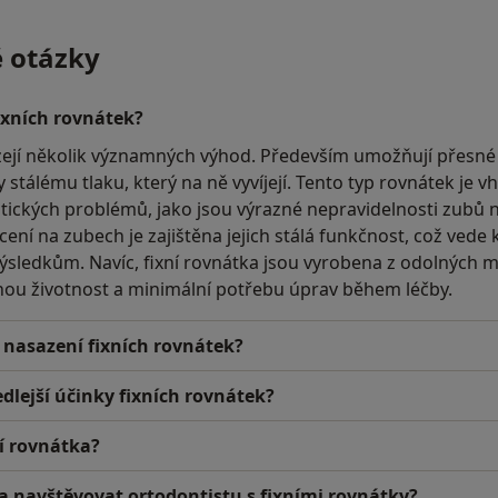
é otázky
ixních rovnátek?
zejí několik významných výhod. Především umožňují přesné 
 stálému tlaku, který na ně vyvíjejí. Tento typ rovnátek je 
ntických problémů, jako jsou výrazné nepravidelnosti zubů 
ní na zubech je zajištěna jejich stálá funkčnost, což vede k
ýsledkům. Navíc, fixní rovnátka jsou vyrobena z odolných m
ouhou životnost a minimální potřebu úprav během léčby.
 nasazení fixních rovnátek?
dlejší účinky fixních rovnátek?
ní rovnátka?
ba navštěvovat ortodontistu s fixními rovnátky?