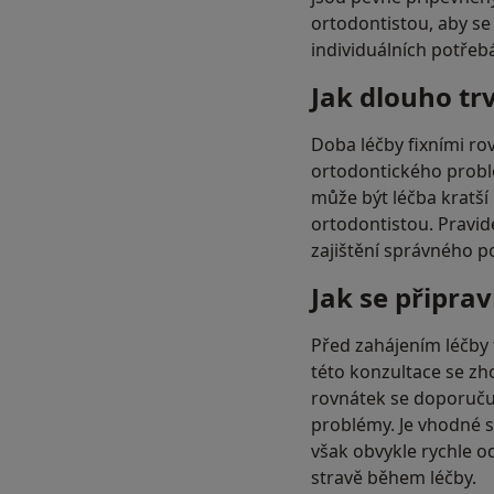
ortodontistou, aby se 
individuálních potřebá
Jak dlouho tr
Doba léčby fixními rov
ortodontického problé
může být léčba kratší 
ortodontistou. Pravid
zajištění správného p
Jak se připrav
Před zahájením léčby 
této konzultace se zh
rovnátek se doporučuj
problémy. Je vhodné se
však obvykle rychle o
stravě během léčby.