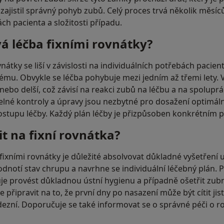
zajistil správný pohyb zubů. Celý proces trvá několik měsíců a
ch pacienta a složitosti případu.
vá léčba fixními rovnátky?
nátky se liší v závislosti na individuálních potřebách pacient
mu. Obvykle se léčba pohybuje mezi jedním až třemi lety. 
nebo delší, což závisí na reakci zubů na léčbu a na spoluprá
elné kontroly a úpravy jsou nezbytné pro dosažení optimáln
ostupu léčby. Každý plán léčby je přizpůsoben konkrétním 
it na fixní rovnátka?
fixními rovnátky je důležité absolvovat důkladné vyšetření 
odnotí stav chrupu a navrhne se individuální léčebný plán.
e provést důkladnou ústní hygienu a případně ošetřit zubn
 připravit na to, že první dny po nasazení může být cítit jis
dezní. Doporučuje se také informovat se o správné péči o 