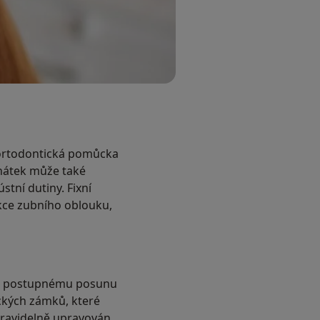
o ortodontická pomůcka
vnátek může také
stní dutiny. Fixní
ekce zubního oblouku,
jich postupnému posunu
kých zámků, které
pravidelně upravován