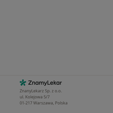
Kontakt
ZnamyLekar - Hlavní stránka
ZnanyLekarz Sp. z o.o.
ul. Kolejowa 5/7
01-217 Warszawa, Polska