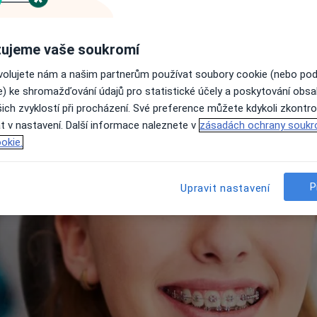
Jak dlouho trvá léčba fixní
Jak se připravit na fixní rov
Fixní rovnátka: Doporučení 
ujeme vaše soukromí
Často kladené otázky
ovolujete nám a našim partnerům používat soubory cookie (nebo po
e) ke shromažďování údajů pro statistické účely a poskytování obs
ich zvyklostí při procházení. Své preference můžete kdykoli zkontro
t v nastavení. Další informace naleznete v
zásadách ochrany soukr
okie.
P
Upravit nastavení