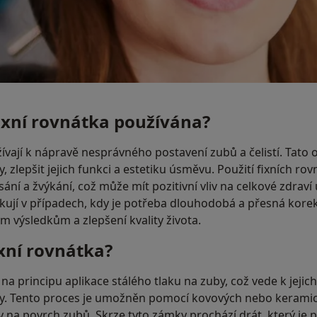
ixní rovnátka používána?
žívají k nápravě nesprávného postavení zubů a čelistí. Tat
 zlepšit jejich funkci a estetiku úsměvu. Použití fixních ro
ání a žvýkání, což může mít pozitivní vliv na celkové zdraví ú
ikují v případech, kdy je potřeba dlouhodobá a přesná kor
m výsledkům a zlepšení kvality života.
ixní rovnátka?
í na principu aplikace stálého tlaku na zuby, což vede k je
. Tento proces je umožněn pomocí kovových nebo keramic
 na povrch zubů. Skrze tyto zámky prochází drát, který je 