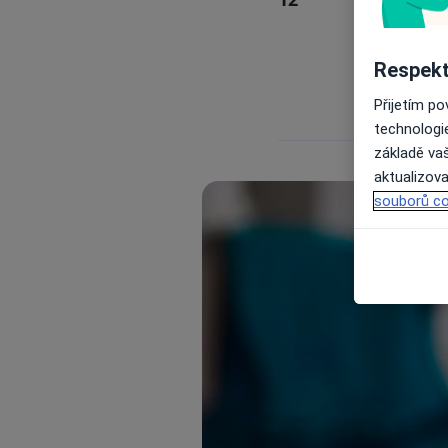
Respekt
Přijetím p
technologi
základě vaš
aktualizova
souborů co