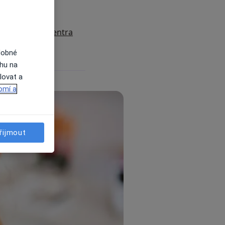
mi rovnátky?
nátka?
specialisté a centra
dobné
ahu na
lovat a
omí a
řijmout