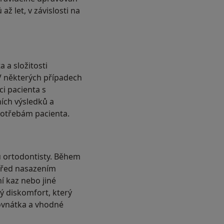
ž let, v závislosti na
a a složitosti
V některých případech
ci pacienta s
ích výsledků a
potřebám pacienta.
u ortodontisty. Během
 Před nasazením
í kaz nebo jiné
tý diskomfort, který
rovnátka a vhodné