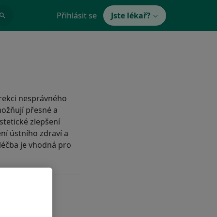
Přihlásit se
Jste lékař?
orekci nesprávného
možňují přesné a
stetické zlepšení
ní ústního zdraví a
léčba je vhodná pro
 používána?