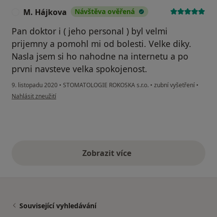
M. Hájkova
Návštěva ověřená
M
Pan doktor i ( jeho personal ) byl velmi
prijemny a pomohl mi od bolesti. Velke diky.
Nasla jsem si ho nahodne na internetu a po
prvni navsteve velka spokojenost.
9. listopadu 2020
•
STOMATOLOGIE ROKOSKA s.r.o.
•
zubní vyšetření
•
podle názoru uživatele M. Hájkova
Nahlásit zneužití
Zobrazit více
výše uvedené názory
Související vyhledávání