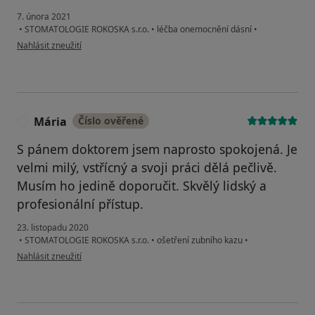
7. února 2021
•
STOMATOLOGIE ROKOSKA s.r.o.
•
léčba onemocnění dásní
•
podle názoru uživatele Václav Vosátka
Nahlásit zneužití
Mária
Číslo ověřené
M
S pánem doktorem jsem naprosto spokojená. Je
velmi milý, vstřícný a svoji práci dělá pečlivě.
Musím ho jedině doporučit. Skvělý lidský a
profesionální přístup.
23. listopadu 2020
•
STOMATOLOGIE ROKOSKA s.r.o.
•
ošetření zubního kazu
•
podle názoru uživatele Mária
Nahlásit zneužití