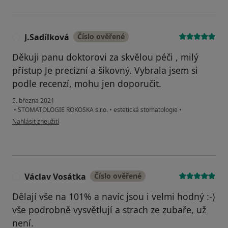
J.Sadílková
Číslo ověřené
J
Děkuji panu doktorovi za skvělou péči , milý
přístup Je precizní a šikovný. Vybrala jsem si
podle recenzí, mohu jen doporučit.
5. března 2021
•
STOMATOLOGIE ROKOSKA s.r.o.
•
estetická stomatologie
•
podle názoru uživatele J.Sadílková
Nahlásit zneužití
Václav Vosátka
Číslo ověřené
V
Dělají vše na 101% a navíc jsou i velmi hodný :-)
vše podrobně vysvětlují a strach ze zubaře, už
není.