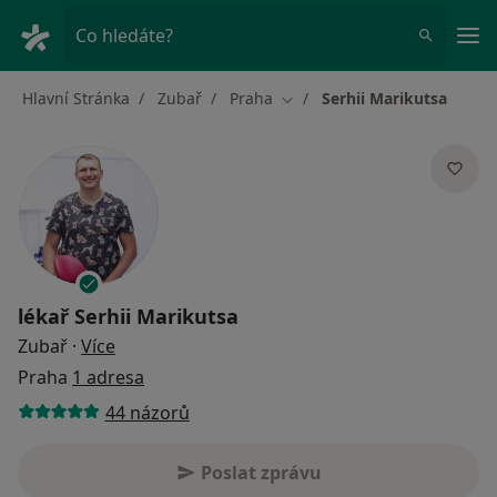
Hla
Co hledáte?
Hlavní Stránka
Zubař
Praha
Serhii Marikutsa
Změna města
lékař
Serhii Marikutsa
o specializacích
Zubař
·
Více
Praha
1 adresa
44 názorů
Poslat zprávu