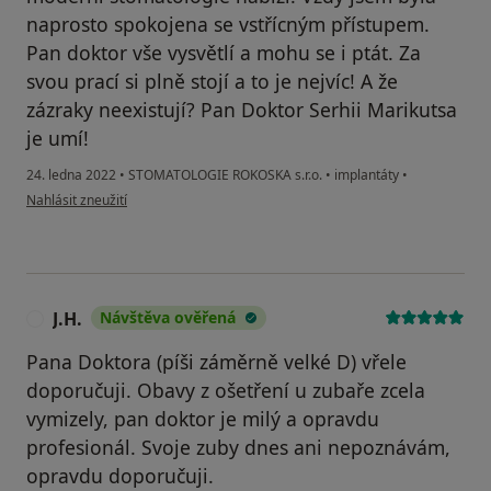
naprosto spokojena se vstřícným přístupem.
Pan doktor vše vysvětlí a mohu se i ptát. Za
svou prací si plně stojí a to je nejvíc! A že
zázraky neexistují? Pan Doktor Serhii Marikutsa
je umí!
24. ledna 2022
•
STOMATOLOGIE ROKOSKA s.r.o.
•
implantáty
•
podle názoru uživatele Váš účet byl odstraněn
Nahlásit zneužití
J.H.
Návštěva ověřená
J
Pana Doktora (píši záměrně velké D) vřele
doporučuji. Obavy z ošetření u zubaře zcela
vymizely, pan doktor je milý a opravdu
profesionál. Svoje zuby dnes ani nepoznávám,
opravdu doporučuji.