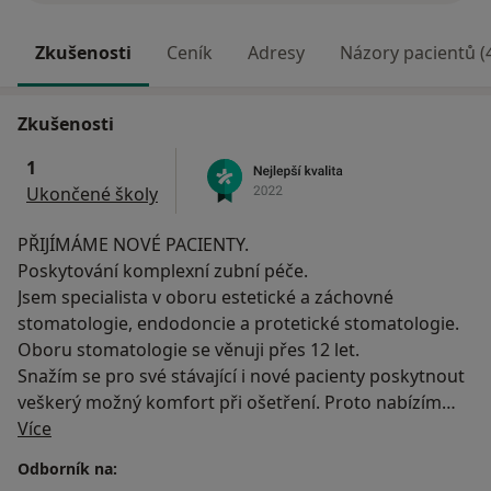
Zkušenosti
Ceník
Adresy
Názory pacientů (
Zkušenosti
1
Ukončené školy
PŘIJÍMÁME NOVÉ PACIENTY.
Poskytování komplexní zubní péče.
Jsem specialista v oboru estetické a záchovné
stomatologie, endodoncie a protetické stomatologie.
Oboru stomatologie se věnuji přes 12 let.
Snažím se pro své stávající i nové pacienty poskytnout
veškerý možný komfort při ošetření. Proto nabízím
O mně
vždy citlivý přístup, důkladné vyšetření pacienta,
Více
nejnovější materiály a lékařské postupy.
Odborník na:
Vítáme Vás na stránkách zubní ordinace Stomatologie