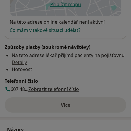
Přiblížit mapu
se otevře v nové záložce
Dostupnost
Na této adrese online kalendář není aktivní
Co mám v takové situaci udělat?
Způsoby platby (soukromé návštěvy)
Na teto adrese lékař přijímá pacienty na pojišťovnu
Detaily
Hotovost
Telefonní číslo
607 48...
Zobrazit telefonní číslo
Více
o adrese
Názory