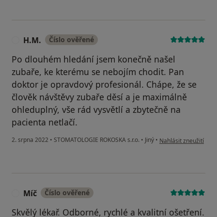
H.M.
Číslo ověřené
H
Po dlouhém hledání jsem konečně našel
zubaře, ke kterému se nebojím chodit. Pan
doktor je opravdový profesionál. Chápe, že se
člověk návštěvy zubaře děsí a je maximálně
ohleduplný, vše rád vysvětlí a zbytečně na
pacienta netlačí.
podle názoru uživate
2. srpna 2022
•
STOMATOLOGIE ROKOSKA s.r.o.
•
Jiný
•
Nahlásit zneužití
Míč
Číslo ověřené
M
Skvělý lékař. Odborné, rychlé a kvalitní ošetření.