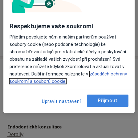
Zobrazit galerii (5)
Respektujeme vaše soukromí
Přijetím povolujete nám a našim partnerům používat
Více
soubory cookie (nebo podobné technologie) ke
o zkušenostech
shromažďování údajů pro statistické účely a poskytování
obsahu na základě vašich zvyklostí při procházení. Své
Služby a ceník služeb
preference můžete kdykoli zkontrolovat a aktualizovat v
nastavení. Další informace naleznete v
zásadách ochrany
Bělení zubů
soukromí a souborů cookie.
Od 4 000 Kč
Detaily
Přijmout
Upravit nastavení
Dentální hygiena
Od 850 Kč
Detaily
Endodontické konzultace
Detaily