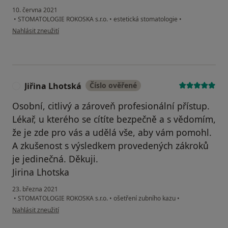
10. června 2021
•
STOMATOLOGIE ROKOSKA s.r.o.
•
estetická stomatologie
•
podle názoru uživatele J.H.
Nahlásit zneužití
Jiřina Lhotská
Číslo ověřené
J
Osobní, citlivý a zároveň profesionální přístup.
Lékař, u kterého se cítíte bezpečně a s vědomím,
že je zde pro vás a udělá vše, aby vám pomohl.
A zkušenost s výsledkem provedených zákroků
je jedinečná. Děkuji.
Jirina Lhotska
23. března 2021
•
STOMATOLOGIE ROKOSKA s.r.o.
•
ošetření zubního kazu
•
podle názoru uživatele Jiřina Lhotská
Nahlásit zneužití