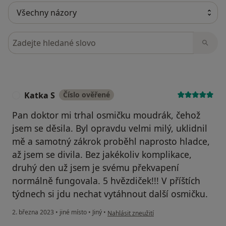
Hledejte v názorech
Katka S
Číslo ověřené
K
Pan doktor mi trhal osmičku moudrák, čehož
jsem se děsila. Byl opravdu velmi milý, uklidnil
mě a samotný zákrok proběhl naprosto hladce,
až jsem se divila. Bez jakékoliv komplikace,
druhý den už jsem je svému překvapení
normálně fungovala. 5 hvězdiček!!! V příštích
týdnech si jdu nechat vytáhnout další osmičku.
podle názoru uživatele Katka S
2. března 2023
•
jiné místo
•
Jiný
•
Nahlásit zneužití