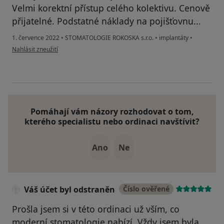
Velmi korektní přístup celého kolektivu. Cenově
přijatelné. Podstatné náklady na pojišťovnu...
1. července 2022
•
STOMATOLOGIE ROKOSKA s.r.o.
•
implantáty
•
podle názoru uživatele Míč
Nahlásit zneužití
Pomáhají vám názory rozhodovat o tom,
kterého specialistu nebo ordinaci navštívit?
Ano
Ne
Váš účet byl odstraněn
Číslo ověřené
Prošla jsem si v této ordinaci už vším, co
moderní stomatologie nabízí. Vždy jsem byla