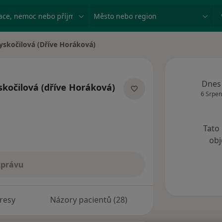
ace, nemoc nebo příjmení
Město nebo region
yskočilová (Dříve Horáková)
Dnes
skočilová (dříve Horáková)
6 Srpen
ích
Tato
obj
zprávu
resy
Názory pacientů (28)