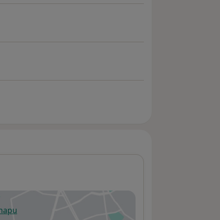
 mapu
 otevře v nové záložce