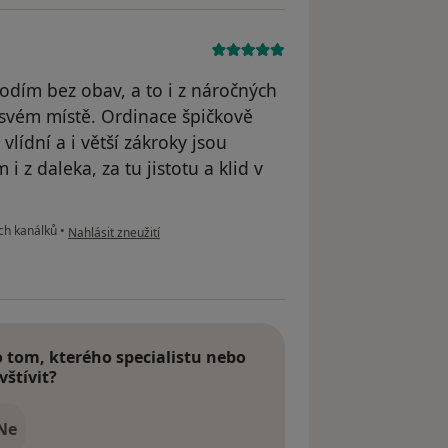
odím bez obav, a to i z náročných
 svém místě. Ordinace špičkově
vlídní a i větší zákroky jsou
i z daleka, za tu jistotu a klid v
podle názoru uživatele Ilona Kolářová
ch kanálků
•
Nahlásit zneužití
tom, kterého specialistu nebo
vštívit?
Ne