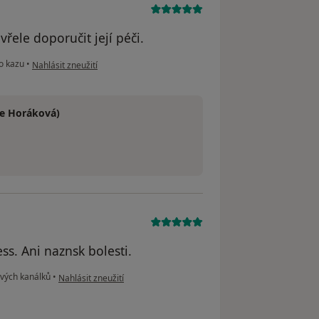
řele doporučit její péči.
podle názoru uživatele ZR
o kazu
•
Nahlásit zneužití
ve Horáková)
s. Ani naznsk bolesti.
podle názoru uživatele Irena
vých kanálků
•
Nahlásit zneužití