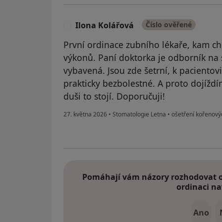
Ilona Kolářová
Číslo ověřené
I
První ordinace zubního lékaře, kam ch
výkonů. Paní doktorka je odborník na
vybavená. Jsou zde šetrní, k pacientovi 
prakticky bezbolestné. A proto dojíždím 
duši to stojí. Doporučuji!
27. května 2026
•
Stomatologie Letna
•
ošetření kořenový
Pomáhají vám názory rozhodovat o 
ordinaci na
Ano