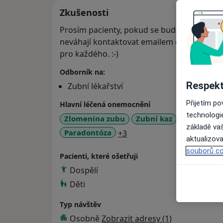
Zkušenosti
Prosím pacienty, pokud se budou chtít obje
neváhají kontaktovat emailem či telefonick
pro každého. :-)
Odborník na:
Respekt
Zubní lékařství
Přijetím p
Hlavní léčená onemocnění
technologi
Zlomenina zubu
Zubní kaz
Problémy 
základě vaš
a11y_sr_more_diseases
Paradontóza
+3
aktualizova
souborů co
Pacienti, které ošetřuji
Dospělí
Děti
Typ návštěv
Osobně
Zobrazit adresy (1)