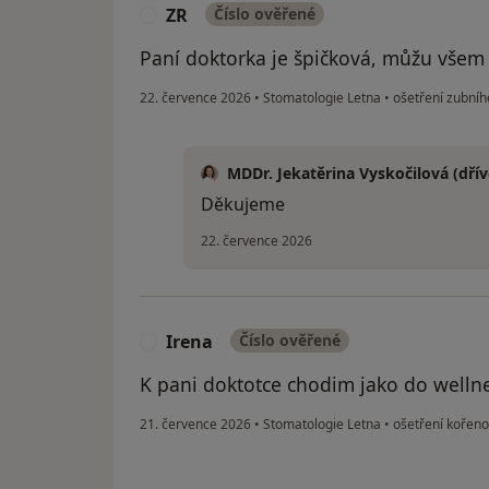
ZR
Číslo ověřené
Z
Paní doktorka je špičková, můžu všem v
22. července 2026
•
Stomatologie Letna
•
ošetření zubníh
MDDr. Jekatěrina Vyskočilová (dří
Děkujeme
22. července 2026
Irena
Číslo ověřené
I
K pani doktotce chodim jako do wellnes
21. července 2026
•
Stomatologie Letna
•
ošetření kořeno