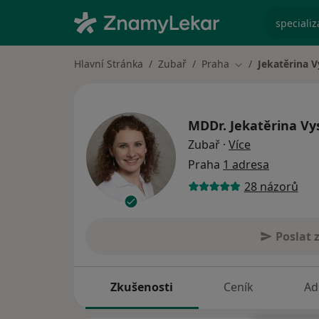
specializ
Hlavní Stránka
Zubař
Praha
Jekatěrina V
Změna města
MDDr.
Jekatěrina Vy
o specializac
Zubař
·
Více
Praha
1 adresa
28 názorů
Poslat 
Zkušenosti
Ceník
Ad