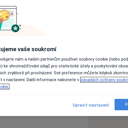
dnat k nám na kliniku, nechť nás
y a společně vymyslíme ideální termín
ujeme vaše soukromí
ovolujete nám a našim partnerům používat soubory cookie (nebo po
e) ke shromažďování údajů pro statistické účely a poskytování obs
se zuby
Krvácení z dásní
ich zvyklostí při procházení. Své preference můžete kdykoli zkontro
t v nastavení. Další informace naleznete v
zásadách ochrany soukr
okie.
P
Upravit nastavení