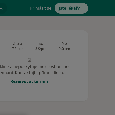
Přihlásit se
Jste lékař?
Zítra
So
Ne
Po
Út
7 Srpen
8 Srpen
9 Srpen
10 Srpen
11 Srp
 klinika neposkytuje možnost online
ednání. Kontaktujte přímo kliniku.
Rezervovat termín