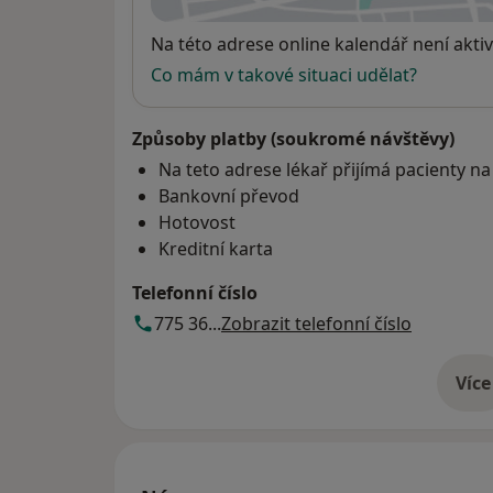
Dostupnost
Na této adrese online kalendář není aktiv
Co mám v takové situaci udělat?
Způsoby platby (soukromé návštěvy)
Na teto adrese lékař přijímá pacienty na
Bankovní převod
Hotovost
Kreditní karta
Telefonní číslo
775 36...
Zobrazit telefonní číslo
Více
o 