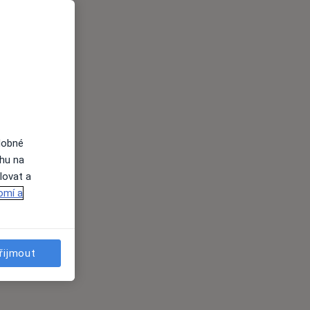
dobné
ahu na
lovat a
omí a
řijmout