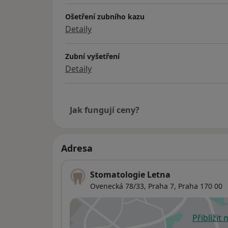
Ošetření zubního kazu
Detaily
Zubní vyšetření
Detaily
Jak fungují ceny?
Adresa
Stomatologie Letna
Ovenecká 78/33,
Praha 7
,
Praha
170 00
Přiblížit
se