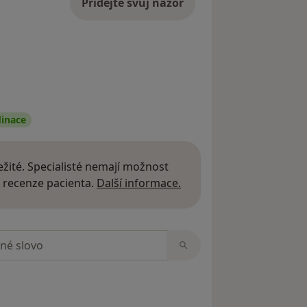
Přidejte svůj názor
inace
žité. Specialisté nemají možnost
Další informace o názor
 recenze pacienta.
Další informace.
zorech