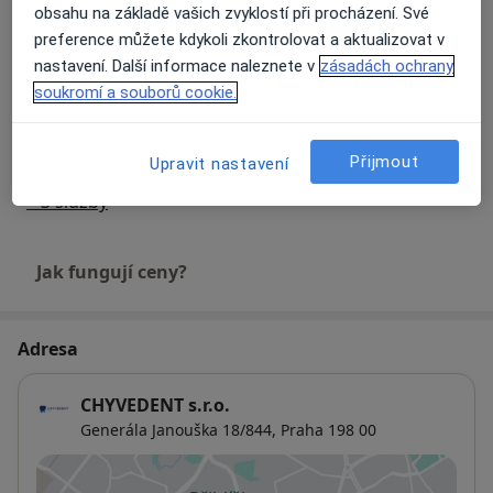
obsahu na základě vašich zvyklostí při procházení. Své
Ošetření zubního kazu
Objednat se
preference můžete kdykoli zkontrolovat a aktualizovat v
Od 2 000 Kč
Detaily
nastavení. Další informace naleznete v
zásadách ochrany
soukromí a souborů cookie.
Vstupní vyšetření
Objednat se
Detaily
Přijmout
Upravit nastavení
+ 3 služby
Jak fungují ceny?
Adresa
CHYVEDENT s.r.o.
Generála Janouška 18/844,
Praha
198 00