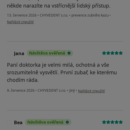
někde narazíte na vstřícnější lidský přístup.
13. července 2026
•
CHYVEDENT s.r.o.
•
prevence zubního kazu
•
podle názoru uživatele PK
Nahlásit zneužití
Jana
Návštěva ověřená
J
Paní doktorka je velmi milá, ochotná a vše
srozumitelně vysvětlí. První zubař, ke kterému
chodím ráda.
podle názoru uživatele Jana
9. července 2026
•
CHYVEDENT s.r.o.
•
Jiný
•
Nahlásit zneužití
Bea
Návštěva ověřená
B