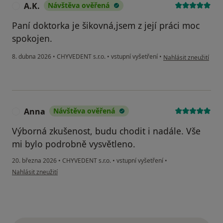
A.K.
Návštěva ověřená
A
Paní doktorka je šikovná,jsem z její práci moc
spokojen.
podle názoru uživatel
8. dubna 2026
•
CHYVEDENT s.r.o.
•
vstupní vyšetření
•
Nahlásit zneužití
Anna
Návštěva ověřená
A
Výborná zkušenost, budu chodit i nadále. Vše
mi bylo podrobně vysvětleno.
20. března 2026
•
CHYVEDENT s.r.o.
•
vstupní vyšetření
•
podle názoru uživatele Anna
Nahlásit zneužití