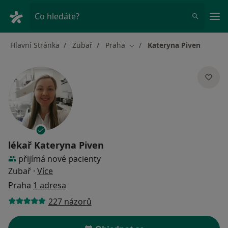
Hla
Co hledáte?
Hlavní Stránka
Zubař
Praha
Kateryna Piven
Změna města
lékař
Kateryna Piven
přijímá nové pacienty
o specializacích
Zubař
·
Více
Praha
1 adresa
227 názorů