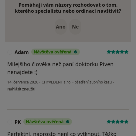
Pomáhají vám názory rozhodovat o tom,
kterého specialistu nebo ordinaci navštívit?
Ano
Ne
Adam
Návštěva ověřená
A
Milejšího člověka než paní doktorku Piven
nenajdete :)
14. července 2026
•
CHYVEDENT s.r.o.
•
ošetření zubního kazu
•
podle názoru uživatele Adam
Nahlásit zneužití
PK
Návštěva ověřená
P
Perfektní, naprosto není co vytknout. Těžko