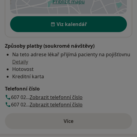
Přiblížit mapu
se otevře v nové záložce
Dostupnost
Viz kalendář
Způsoby platby (soukromé návštěvy)
Na teto adrese lékař přijímá pacienty na pojišťovnu
Detaily
Hotovost
Kreditní karta
Telefonní číslo
607 02...
Zobrazit telefonní číslo
607 02...
Zobrazit telefonní číslo
Více
o adrese