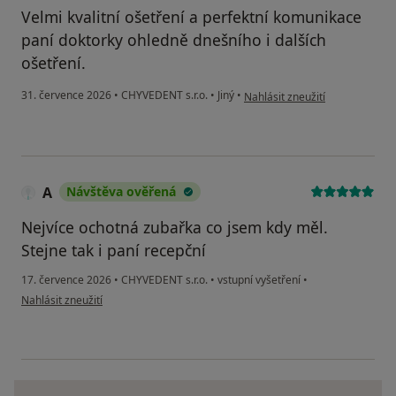
Velmi kvalitní ošetření a perfektní komunikace
paní doktorky ohledně dnešního i dalších
ošetření.
podle názoru uživatele Václav
31. července 2026
•
CHYVEDENT s.r.o.
•
Jiný
•
Nahlásit zneužití
A
Návštěva ověřená
Nejvíce ochotná zubařka co jsem kdy měl.
Stejne tak i paní recepční
17. července 2026
•
CHYVEDENT s.r.o.
•
vstupní vyšetření
•
podle názoru uživatele A
Nahlásit zneužití