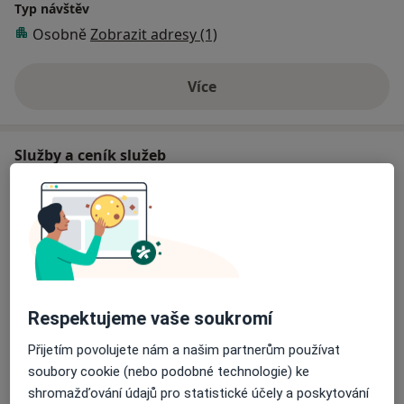
Typ návštěv
Osobně
Zobrazit adresy (1)
Více
o zkušenostech
Služby a ceník služeb
Dentální hygiena
Objednat se
Od 2 000 Kč
Detaily
Keramická korunka
Objednat se
Od 8 000 Kč
Detaily
Respektujeme vaše soukromí
Ošetření kořenových kanálků
Přijetím povolujete nám a našim partnerům používat
Objednat se
Od 2 500 Kč
Detaily
soubory cookie (nebo podobné technologie) ke
shromažďování údajů pro statistické účely a poskytování