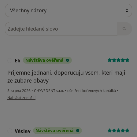
Hledejte v názorech
Eli
Návštěva ověřená
E
Prijemne jednani, doporucuju vsem, kteri maji
ze zubare obavy
5. srpna 2026
•
CHYVEDENT s.r.o.
•
ošetření kořenových kanálků
•
podle názoru uživatele Eli
Nahlásit zneužití
Václav
Návštěva ověřená
V