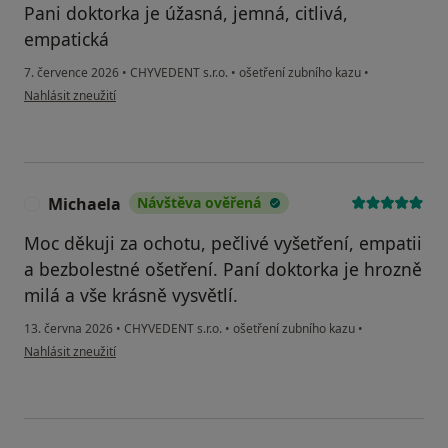
Pani doktorka je úžasná, jemná, citlivá,
empatická
7. července 2026
•
CHYVEDENT s.r.o.
•
ošetření zubního kazu
•
podle názoru uživatele Bea
Nahlásit zneužití
Michaela
Návštěva ověřená
M
Moc děkuji za ochotu, pečlivé vyšetření, empatii
a bezbolestné ošetření. Paní doktorka je hrozně
milá a vše krásně vysvětlí.
13. června 2026
•
CHYVEDENT s.r.o.
•
ošetření zubního kazu
•
podle názoru uživatele Michaela
Nahlásit zneužití