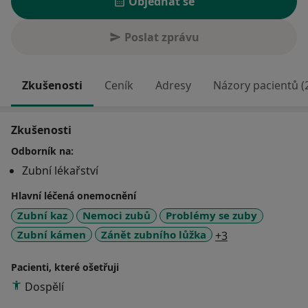
Objednat se
Poslat zprávu
Zkušenosti
Ceník
Adresy
Názory pacientů (
Zkušenosti
Odborník na:
Zubní lékařství
Hlavní léčená onemocnění
Zubní kaz
Nemoci zubů
Problémy se zuby
a11y_sr_more_d
Zubní kámen
Zánět zubního lůžka
+3
Pacienti, které ošetřuji
Dospělí