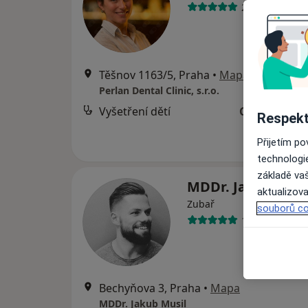
274 názorů
Těšnov 1163/5, Praha
•
Mapa
Perlan Dental Clinic, s.r.o.
Vyšetření dětí
Cena nebyla
Respekt
Přijetím p
technologi
základě vaš
MDDr. Jakub Mus
aktualizova
Zubař
souborů co
10 názorů
Bechyňova 3, Praha
•
Mapa
MDDr. Jakub Musil