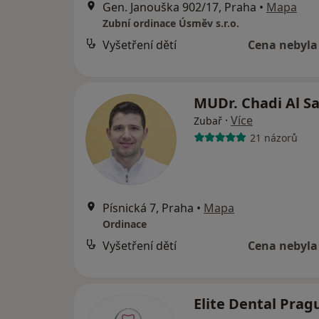
Gen. Janouška 902/17, Praha
•
Mapa
Zubní ordinace Úsměv s.r.o.
Vyšetření dětí
Cena nebyla
MUDr. Chadi Al 
·
Více
Zubař
21 názorů
Písnická 7, Praha
•
Mapa
Ordinace
Vyšetření dětí
Cena nebyla
Elite Dental Prag