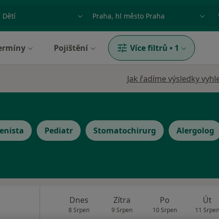
ace, nemoc nebo příjmení
Město nebo region
ermíny
Pojištění
Více filtrů
•
1
Jak řadíme výsledky vyhl
enista
Pediatr
Stomatochirurg
Alergolog
Dnes
Zítra
Po
Út
8 Srpen
9 Srpen
10 Srpen
11 Srpe