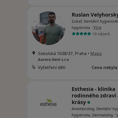
Ruslan Velyhorsk
Zubař, Dentální hygienistk
·
Více
hygienista
10 názorů
Sokolská 1638/37, Praha
•
Mapa
Aurora Dent s.r.o
Vyšetření dětí
Cena nebyla
Esthesia - klinika
rodinného zdraví 
krásy
Anesteziolog, Dentální hyg
·
hygienista, Dermatolog