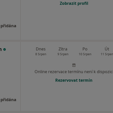
Zobrazit profil
 přidána
ch
Dnes
Zítra
Po
Út
8 Srpen
9 Srpen
10 Srpen
11 Srpe
Online rezervace termínu není k dispozic
Rezervovat termín
 přidána