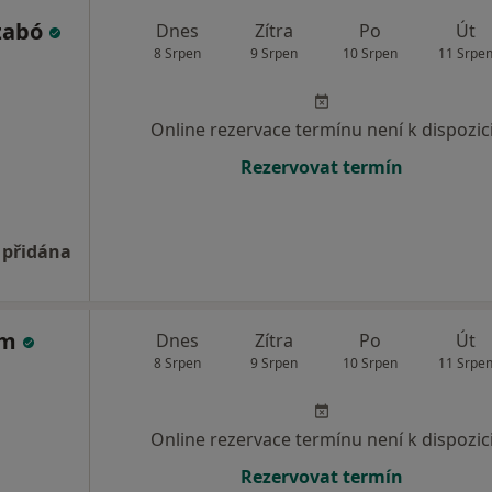
zabó
Dnes
Zítra
Po
Út
8 Srpen
9 Srpen
10 Srpen
11 Srpe
Online rezervace termínu není k dispozic
Rezervovat termín
 přidána
jm
Dnes
Zítra
Po
Út
8 Srpen
9 Srpen
10 Srpen
11 Srpe
Online rezervace termínu není k dispozic
Rezervovat termín