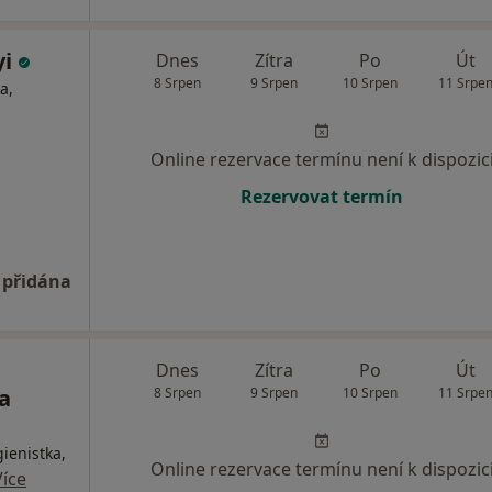
yi
Dnes
Zítra
Po
Út
8 Srpen
9 Srpen
10 Srpen
11 Srpe
a,
Online rezervace termínu není k dispozic
Rezervovat termín
 přidána
Dnes
Zítra
Po
Út
a
8 Srpen
9 Srpen
10 Srpen
11 Srpe
ienistka,
Online rezervace termínu není k dispozic
Více