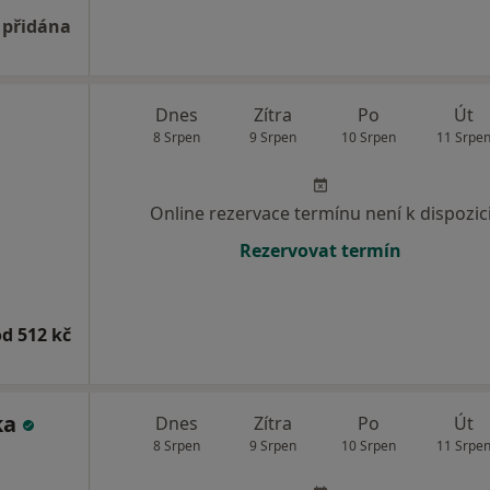
 přidána
Dnes
Zítra
Po
Út
8 Srpen
9 Srpen
10 Srpen
11 Srpe
Online rezervace termínu není k dispozic
Rezervovat termín
od 512 kč
ka
Dnes
Zítra
Po
Út
8 Srpen
9 Srpen
10 Srpen
11 Srpe