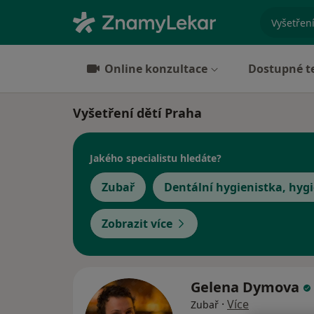
specializ
Online konzultace
Dostupné t
Vyšetření dětí Praha
Jakého specialistu hledáte?
Zubař
Dentální hygienistka, hygi
Zobrazit více
Gelena Dymova
·
Více
Zubař