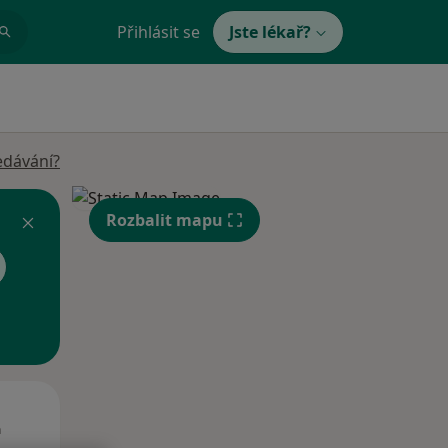
Přihlásit se
Jste lékař?
edávání?
Rozbalit mapu
St
Čt
Pá
n
12 Srpen
13 Srpen
14 Srpen