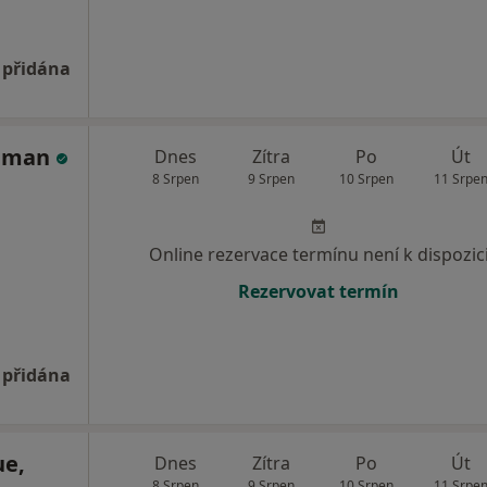
 přidána
Saman
Dnes
Zítra
Po
Út
8 Srpen
9 Srpen
10 Srpen
11 Srpe
Online rezervace termínu není k dispozic
Rezervovat termín
 přidána
ue,
Dnes
Zítra
Po
Út
8 Srpen
9 Srpen
10 Srpen
11 Srpe