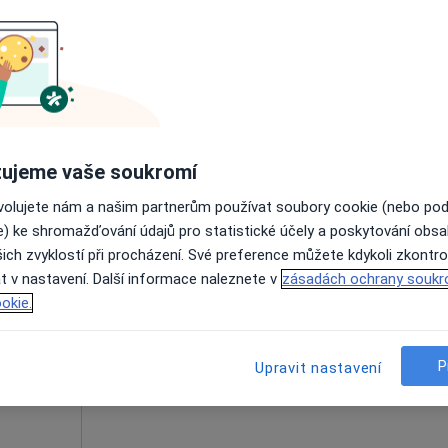
Online rezervace termínu není k dispozic
Rezervovat termín
 přidána
ujeme vaše soukromí
ovolujete nám a našim partnerům používat soubory cookie (nebo po
e) ke shromažďování údajů pro statistické účely a poskytování obs
ich zvyklostí při procházení. Své preference můžete kdykoli zkontro
il
Dnes
Zítra
Po
Út
t v nastavení. Další informace naleznete v
zásadách ochrany soukr
8 Srpen
9 Srpen
10 Srpen
11 Srpe
okie.
Online rezervace termínu není k dispozic
P
Upravit nastavení
Zobrazit telefonní číslo