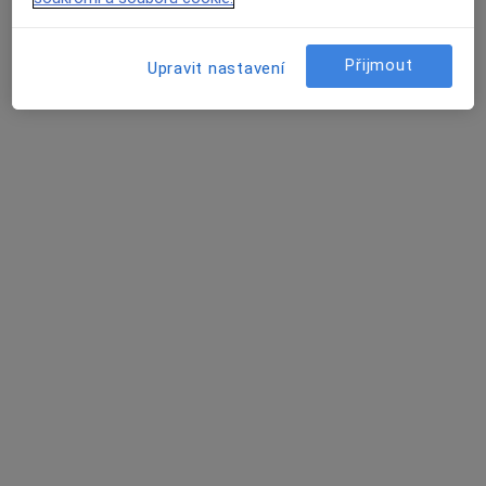
Internista
Boršov nad Vltavou
Přijmout
Upravit nastavení
Jitka Pokorná
Internista
Braňany
Eva Kotulánová
Internista
Braňany
Kteří profesionálové provádí léčbu Digitální