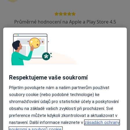
Tetiana Vashchuk
Zubař
Průměrné hodnocení na Apple a Play Store 4.5
Praha
Book a visit
Antonín Dědič
Zubař
Praha
Book a visit
Respektujeme vaše soukromí
Aisha Sadueva
Přijetím povolujete nám a našim partnerům používat
soubory cookie (nebo podobné technologie) ke
Zubař
shromažďování údajů pro statistické účely a poskytování
Praha
obsahu na základě vašich zvyklostí při procházení. Své
preference můžete kdykoli zkontrolovat a aktualizovat v
Book a visit
nastavení. Další informace naleznete v
zásadách ochrany
David Vencour
soukromí a souborů cookie.