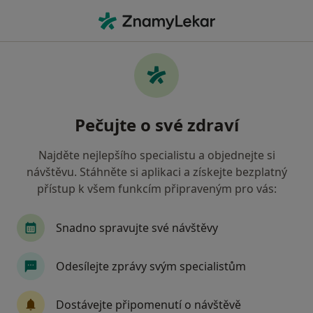
Hla
Co hledáte?
Hlavní Stránka
Služby
Digitální Rentgen
Digitální rentgen - informace,
Pečujte o své zdraví
specialisté, otázky a odpovědi
Najděte nejlepšího specialistu a objednejte si
návštěvu. Stáhněte si aplikaci a získejte bezplatný
přístup k všem funkcím připraveným pro vás:
Informace
Snadno spravujte své návštěvy
Odborníci
Odesílejte zprávy svým specialistům
Dostávejte připomenutí o návštěvě