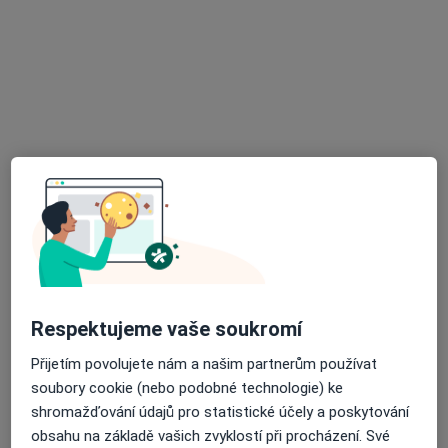
Tento specialista nenabízí online rezervaci termínu na této adrese.
Rezervovat termín
MDDr. Aisha Sadueva
Zubař
Respektujeme vaše soukromí
Šustova 1930/2, Praha
•
Mapa
Přijetím povolujete nám a našim partnerům používat
MedidentClinic,s.r.o
soubory cookie (nebo podobné technologie) ke
shromažďování údajů pro statistické účely a poskytování
Digitální rentgen
Cena nebyla přidána
obsahu na základě vašich zvyklostí při procházení. Své
Tento specialista nenabízí online rezervaci termínu na této adrese.