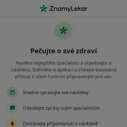
Hla
Digitální Rentgen • Praha, hl město Praha
Filtry
• 1
Mapa
Digitální rentgen Praha
Pečujte o své zdraví
Jak řadíme výsledky vyhledávání?
Najděte nejlepšího specialistu a objednejte si
návštěvu. Stáhněte si aplikaci a získejte bezplatný
Jakého specialistu hledáte?
přístup k všem funkcím připraveným pro vás:
Zubař
Dentální hygienistka, hygienista
O
Snadno spravujte své návštěvy
Odesílejte zprávy svým specialistům
Dostávejte připomenutí o návštěvě