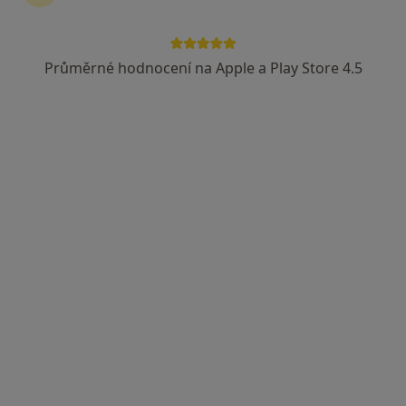
Průměrné hodnocení na Apple a Play Store 4.5
MUDr. Antonín Dědič
·
Více
Zubař
4 názory
Korunky. Můstky.Náhrady celkově, částečné.
Léčení kořenovych kanálků.
Vyplní fotopolimerni, skloionomerni,AMG
Adresa 1
Adresa 2
Opatovská 1763/11, Praha
•
Mapa
Medidentclinic,s.r.o
Digitální rentgen
1 100 Kč
Tento specialista nenabízí online rezervaci termínu na této adrese.