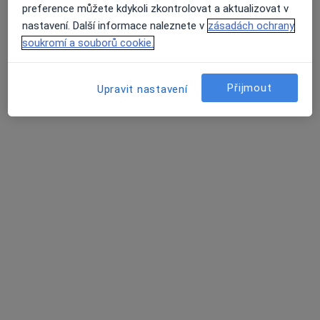
preference můžete kdykoli zkontrolovat a aktualizovat v
nastavení. Další informace naleznete v
zásadách ochrany
Rezervovat termín
soukromí a souborů cookie.
Přijmout
Upravit nastavení
lékař Marina Andreeva
·
Více
Zubař
4 názory
Pod Klamovkou 472/7, Praha
•
Mapa
Zubní ordinace CLINIC FAMILYDENT s.r.o.
Digitální rentgen
Cena nebyla přidána
Tento specialista nenabízí online rezervaci termínu na této adrese.