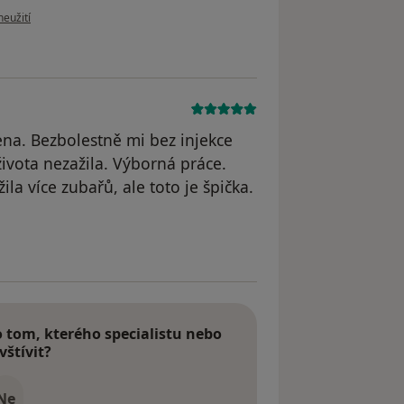
oru uživatele dankakudrnova
neužití
na. Bezbolestně mi bez injekce
života nezažila. Výborná práce.
ila více zubařů, ale toto je špička.
odstraněn
tom, kterého specialistu nebo
vštívit?
Ne