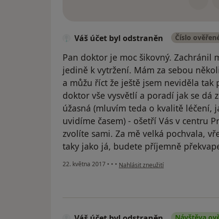
Váš účet byl odstraněn
Číslo ověřen
Pan doktor je moc šikovný. Zachránil m
jedině k vytržení. Mám za sebou někol
a můžu říct že ještě jsem neviděla tak p
doktor vše vysvětlí a poradí jak se dá 
úžasná (mluvím teda o kvalitě léčení, 
uvidíme časem) - ošetří Vás v centru Pr
zvolíte sami. Za mě velká pochvala, vř
taky jako já, budete příjemně překvap
podle názoru uživatele Váš účet byl 
22. května 2017
•
•
•
Nahlásit zneužití
Váš účet byl odstraněn
Návštěva ov