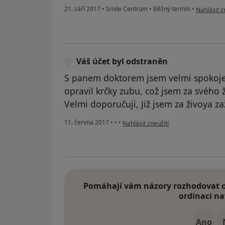
podle náz
21. září 2017
•
Smile Centrum
•
Běžný termín
•
Nahlásit z
Váš účet byl odstraněn
S panem doktorem jsem velmi spokoje
opravil krčky zubu, což jsem za svého 
Velmi doporučuji, Již jsem za živoya zaž
podle názoru uživatele Váš účet byl 
11. června 2017
•
•
•
Nahlásit zneužití
Pomáhají vám názory rozhodovat o 
ordinaci na
Ano