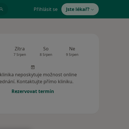
Přihlásit se
Jste lékař?
Zítra
So
Ne
Po
Út
7 Srpen
8 Srpen
9 Srpen
10 Srpen
11 Srp
 klinika neposkytuje možnost online
ednání. Kontaktujte přímo kliniku.
Rezervovat termín