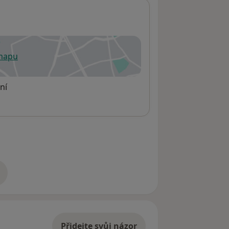
 mapu
 otevře v nové záložce
ní
adrese
Přidejte svůj názor