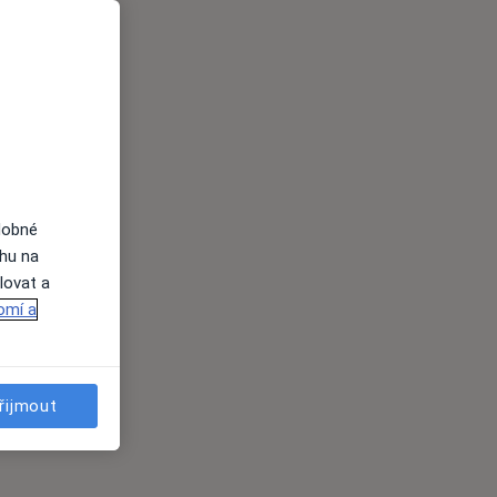
dobné
ahu na
lovat a
omí a
řijmout