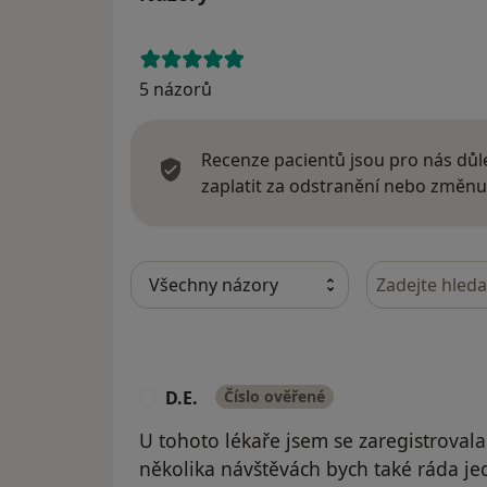
5 názorů
Recenze pacientů jsou pro nás důle
zaplatit za odstranění nebo změnu
Hledejte v ná
D.E.
Číslo ověřené
D
U tohoto lékaře jsem se zaregistroval
několika návštěvách bych také ráda je