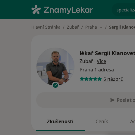
specializ
Hlavní Stránka
Zubař
Praha
Sergii Klano
Změna města
lékař
Sergii Klanove
o specializac
Zubař
·
Více
Praha
1 adresa
5 názorů
Poslat 
Zkušenosti
Ceník
A