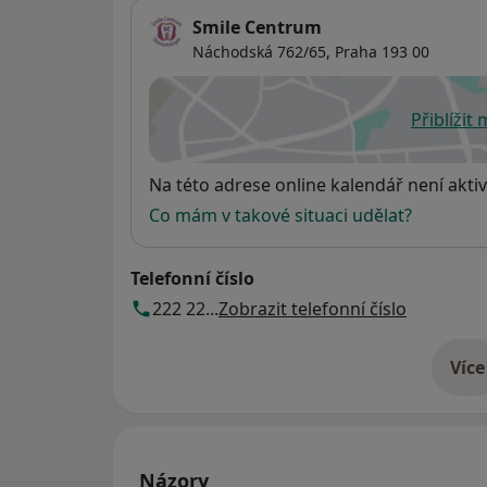
Smile Centrum
Náchodská 762/65,
Praha
193 00
Přiblížit
se
Dostupnost
Na této adrese online kalendář není aktiv
Co mám v takové situaci udělat?
Telefonní číslo
222 22...
Zobrazit telefonní číslo
Více
o 
Názory