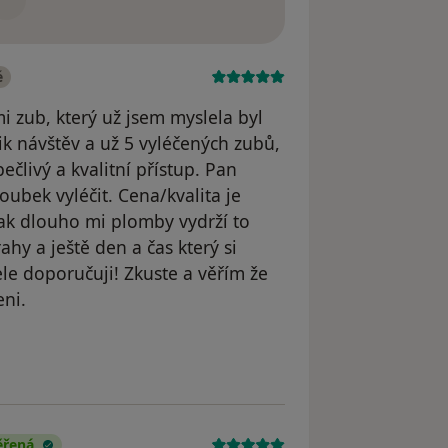
é
i zub, který už jsem myslela byl
ik návštěv a už 5 vyléčených zubů,
ečlivý a kvalitní přístup. Pan
zoubek vyléčit. Cena/kvalita je
jak dlouho mi plomby vydrží to
ahy a ještě den a čas který si
ele doporučuji! Zkuste a věřím že
eni.
odstraněn
ěřená