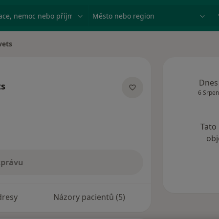
ace, nemoc nebo příjmení
Město nebo region
vets
Dnes
ts
6 Srpen
ích
Tato
obj
zprávu
dresy
Názory pacientů (5)