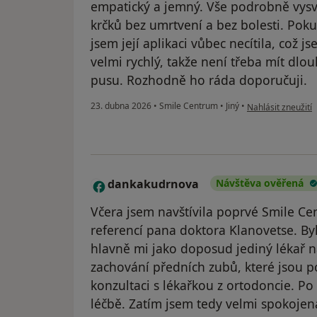
empatický a jemný. Vše podrobně vysvět
krčků bez umrtvení a bez bolesti. Poku
jsem její aplikaci vůbec necítila, což j
velmi rychlý, takže není třeba mít d
pusu. Rozhodně ho ráda doporučuji.
podle názoru uživ
23. dubna 2026
•
Smile Centrum
•
Jiný
•
Nahlásit zneužití
dankakudrnova
Návštěva ověřená
D
Včera jsem navštívila poprvé Smile C
referencí pana doktora Klanovetse. Byl
hlavně mi jako doposud jediný lékař 
zachování předních zubů, které jsou p
konzultaci s lékařkou z ortodoncie. 
léčbě. Zatím jsem tedy velmi spokojen