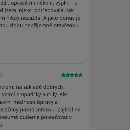
lí, opravil mi několik výplní i u
d jsem injekci potřebovala, tak
sem nikdy nezažila. A jako bonus je
louhou dobu nepříjemně otevřenou
atele D.E.
entrum, na základě dobrých
 velmi empatický a milý. Ale
navrhl možnosti úpravy a
ostiženy parodontosou. Zajistil mi
Po resumé budeme pokračovat v
á.