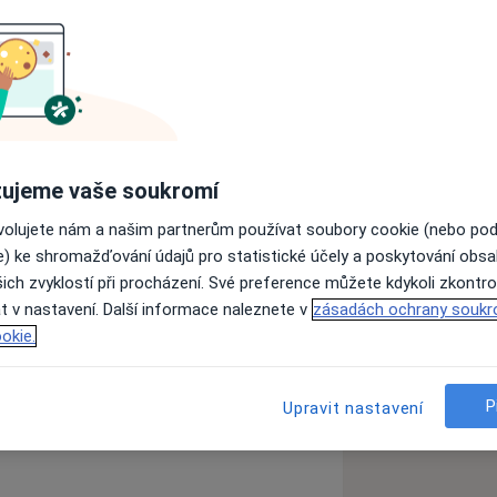
ujeme vaše soukromí
ovolujete nám a našim partnerům používat soubory cookie (nebo po
e) ke shromažďování údajů pro statistické účely a poskytování obs
zkušenostech
ich zvyklostí při procházení. Své preference můžete kdykoli zkontro
t v nastavení. Další informace naleznete v
zásadách ochrany soukr
okie.
P
Upravit nastavení