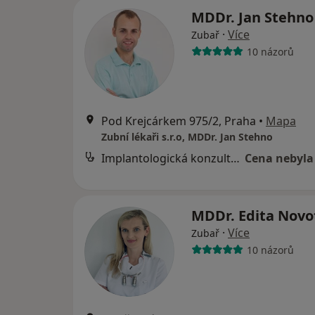
MDDr. Jan Stehn
·
Více
Zubař
10 názorů
Pod Krejcárkem 975/2, Praha
•
Mapa
Zubní lékaři s.r.o, MDDr. Jan Stehno
Implantologická konzultace
Cena nebyla
MDDr. Edita Nov
·
Více
Zubař
10 názorů