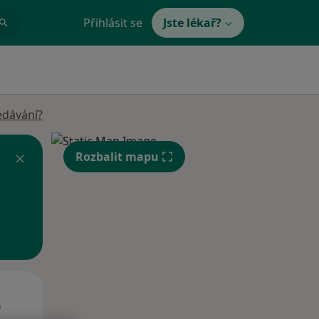
Přihlásit se
Jste lékař?
edávání?
Rozbalit mapu
St
Čt
Pá
n
12 Srpen
13 Srpen
14 Srpen