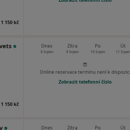
Zobrazit telefonní číslo
 1 150 kč
ovets
Dnes
Zítra
Po
Út
8 Srpen
9 Srpen
10 Srpen
11 Srpe
Online rezervace termínu není k dispozic
Zobrazit telefonní číslo
 1 150 kč
ov
Dnes
Zítra
Po
Út