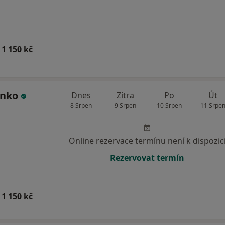
 1 150 kč
enko
Dnes
Zítra
Po
Út
8 Srpen
9 Srpen
10 Srpen
11 Srpe
Online rezervace termínu není k dispozic
Rezervovat termín
 1 150 kč