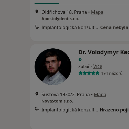
Oldřichova 18, Praha
•
Mapa
Apostolydent s.r.o.
Implantologická konzultace
Cena nebyla
Dr. Volodymyr K
·
Více
Zubař
194 názorů
Šustova 1930/2, Praha
•
Mapa
NovaStom s.r.o.
Implantologická konzultace
Hrazeno poj