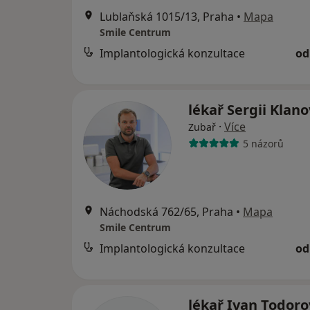
Lublaňská 1015/13, Praha
•
Mapa
Smile Centrum
Implantologická konzultace
od
lékař Sergii Klan
·
Více
Zubař
5 názorů
Náchodská 762/65, Praha
•
Mapa
Smile Centrum
Implantologická konzultace
od
lékař Ivan Todor