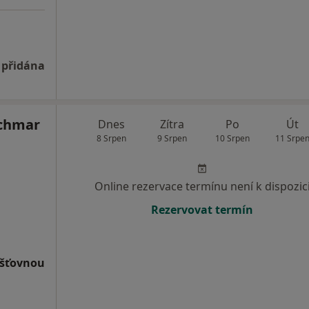
 přidána
achmar
Dnes
Zítra
Po
Út
8 Srpen
9 Srpen
10 Srpen
11 Srpe
Online rezervace termínu není k dispozic
Rezervovat termín
išťovnou