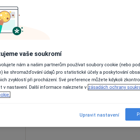
Online rezervace termínu není k dispozic
Rezervovat termín
 přidána
ujeme vaše soukromí
ovolujete nám a našim partnerům používat soubory cookie (nebo po
e) ke shromažďování údajů pro statistické účely a poskytování obs
ich zvyklostí při procházení. Své preference můžete kdykoli zkontro
chuk
Dnes
Zítra
Po
Út
t v nastavení. Další informace naleznete v
zásadách ochrany soukr
8 Srpen
9 Srpen
10 Srpen
11 Srpe
okie.
Online rezervace termínu není k dispozic
P
Upravit nastavení
Rezervovat termín