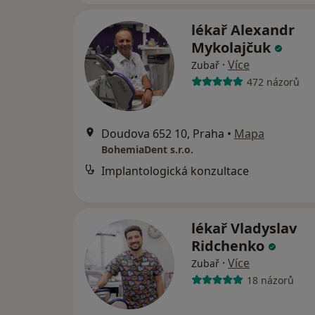
lékař Alexandr
Mykolajčuk
·
Více
Zubař
472 názorů
Doudova 652 10, Praha
•
Mapa
BohemiaDent s.r.o.
Implantologická konzultace
lékař Vladyslav
Ridchenko
·
Více
Zubař
18 názorů