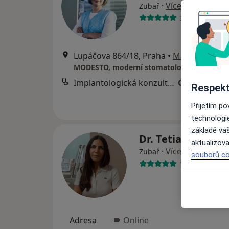
·
Více
Zubař
319 názorů
Lupáčova 864/18, Praha
•
Mapa
MODESTO, moderní stomatologie
Implantologická konzultace
Cena nebyla
Respekt
Přijetím p
technologi
základě vaš
Dr. Tetiana Vash
aktualizova
·
Více
Zubař
souborů co
142 názorů
Adresa
Online