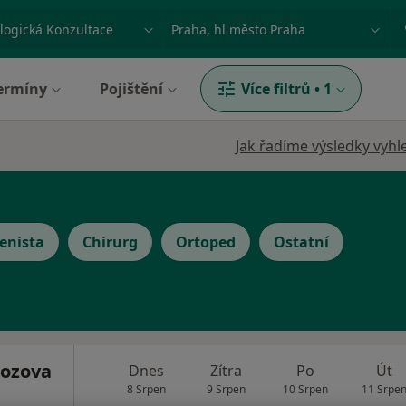
ace, nemoc nebo příjmení
Město nebo region
ermíny
Pojištění
Více filtrů
•
1
Jak řadíme výsledky vyhl
enista
Chirurg
Ortoped
Ostatní
ozova
Dnes
Zítra
Po
Út
8 Srpen
9 Srpen
10 Srpen
11 Srpe