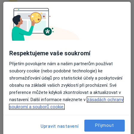
Pavel Šíp
Průměrné hodnocení na Apple a Play Store 4.5
Gynekolog
Kozolupy
Pavel Šíp
Respektujeme vaše soukromí
Přijetím povolujete nám a našim partnerům používat
Gynekolog
Manětín
soubory cookie (nebo podobné technologie) ke
shromažďování údajů pro statistické účely a poskytování
obsahu na základě vašich zvyklostí při procházení. Své
Pavla Krejnická
preference můžete kdykoli zkontrolovat a aktualizovat v
nastavení. Další informace naleznete v
zásadách ochrany
Zubař
soukromí a souborů cookie.
Sedlice
Přijmout
Upravit nastavení
Jan Zlatohlavý