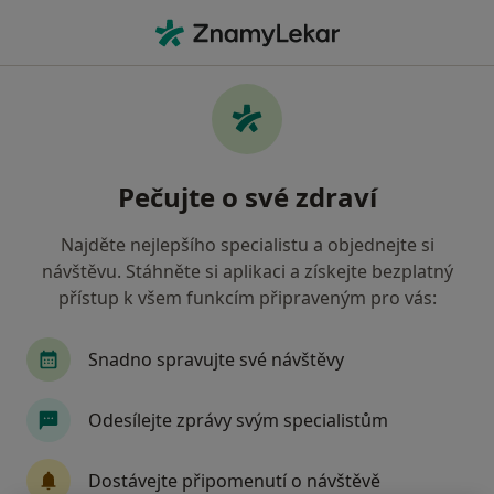
Hla
Co hledáte?
Hlavní Stránka
Služby
Ošetření V Celkové Anestezii
Ošetření v celkové anestezii -
Pečujte o své zdraví
informace, specialisté, otázky a
odpovědi
Najděte nejlepšího specialistu a objednejte si
návštěvu. Stáhněte si aplikaci a získejte bezplatný
přístup k všem funkcím připraveným pro vás:
Snadno spravujte své návštěvy
Informace
Odesílejte zprávy svým specialistům
Odborníci
Dostávejte připomenutí o návštěvě