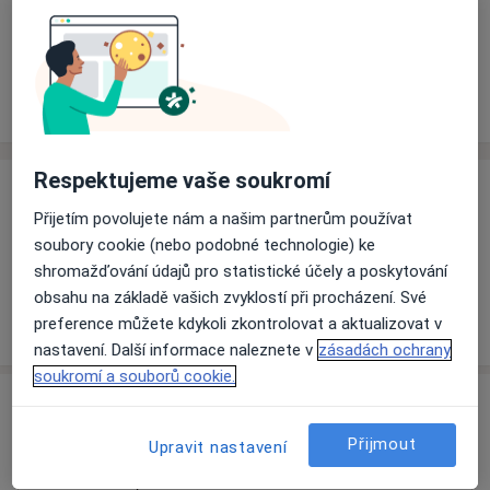
Rezervovat termín
Ceník
Adresy
Názory pacientů (1)
Respektujeme vaše soukromí
Ceník
Přijetím povolujete nám a našim partnerům používat
Informace o službách a cenách nejsou k dispozici
soubory cookie (nebo podobné technologie) ke
Tento specialista ještě nepřidával žádné informace o
shromažďování údajů pro statistické účely a poskytování
svých službách.
obsahu na základě vašich zvyklostí při procházení. Své
preference můžete kdykoli zkontrolovat a aktualizovat v
nastavení. Další informace naleznete v
zásadách ochrany
soukromí a souborů cookie.
Adresa
Přijmout
Upravit nastavení
Ortopedická ambulance
Veltruby 28002