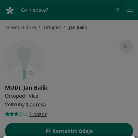
Hla
Co hledáte?
Hlavní Stránka
Ortoped
Jan Balík
MUDr.
Jan Balík
o specializacích
Ortoped
·
Více
Veltruby
1 adresa
1 názor
Kontaktní údaje