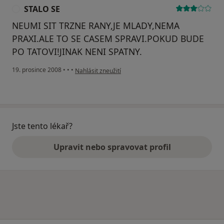
STALO SE
S
NEUMI SIT TRZNE RANY,JE MLADY,NEMA
PRAXI.ALE TO SE CASEM SPRAVI.POKUD BUDE
PO TATOVI!JINAK NENI SPATNY.
podle názoru uživatele STALO SE
19. prosince 2008
•
•
•
Nahlásit zneužití
Jste tento lékař?
Upravit nebo spravovat profil