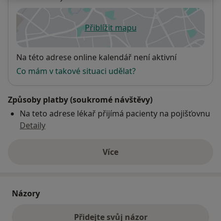
Přiblížit mapu
se otevře v nové záložce
Dostupnost
Na této adrese online kalendář není aktivní
Co mám v takové situaci udělat?
Způsoby platby (soukromé návštěvy)
Na teto adrese lékař přijímá pacienty na pojišťovnu
Detaily
Více
o adrese
Názory
Přidejte svůj názor