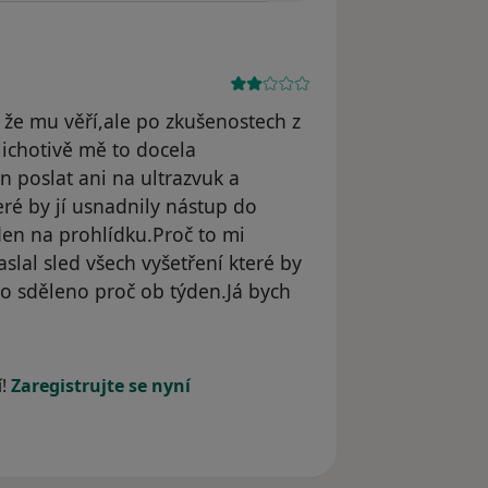
 že mu věří,ale po zkušenostech z
ichotivě mě to docela
n poslat ani na ultrazvuk a
eré by jí usnadnily nástup do
den na prohlídku.Proč to mi
lal sled všech vyšetření které by
o sděleno proč ob týden.Já bych
dstraněn
í!
Zaregistrujte se nyní