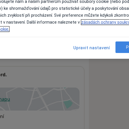
ovolujete nám a našim partnerům používat soubory cookie (nebo po
e) ke shromažďování údajů pro statistické účely a poskytování obs
ich zvyklostí při procházení. Své preference můžete kdykoli zkontro
ách nejsou k dispozici
t v nastavení. Další informace naleznete v
zásadách ochrany soukr
ádné informace o svých službách.
okie.
P
Upravit nastavení
ord.
 mapu
 otevře v nové záložce
ní