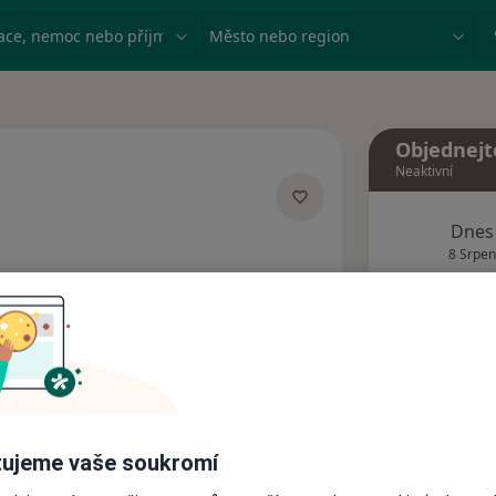
ace, nemoc nebo příjmení
Město nebo region
Objednejt
Neaktivní
lizacích
Dnes
8 Srpen
Tento 
Rezervovat termín
Názory pacientů (1)
ujeme vaše soukromí