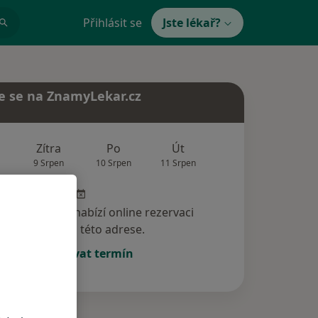
Přihlásit se
Jste lékař?
e se na ZnamyLekar.cz
Zítra
Po
Út
St
Čt
9 Srpen
10 Srpen
11 Srpen
12 Srpen
13 Srp
specialista nenabízí online rezervaci
termínu na této adrese.
Rezervovat termín