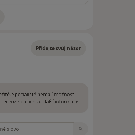
adrese
Přidejte svůj názor
žité. Specialisté nemají možnost
Další informace o názor
 recenze pacienta.
Další informace.
zorech