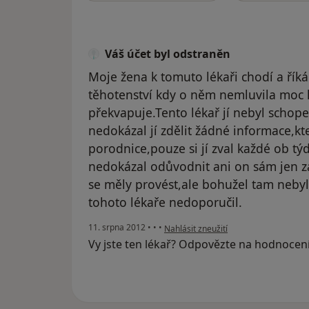
Váš účet byl odstraněn
Moje žena k tomuto lékaři chodí a říká
těhotenství kdy o něm nemluvila moc l
překvapuje.Tento lékař jí nebyl schope
nedokázal jí zdělit žádné informace,kt
porodnice,pouze si jí zval každé ob tý
nedokázal odůvodnit ani on sám jen zas
se měly provést,ale bohužel tam nebyl
tohoto lékaře nedoporučil.
podle názoru uživatele Váš účet byl o
11. srpna 2012
•
•
•
Nahlásit zneužití
Vy jste ten lékař? Odpovězte na hodnocen