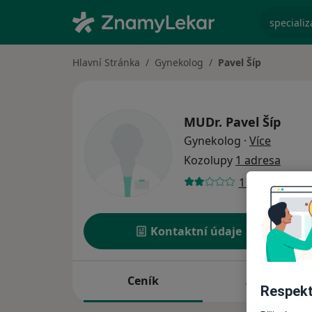
specializ
Hlavní Stránka
Gynekolog
Pavel Šíp
MUDr.
Pavel Šíp
o specia
Gynekolog
·
Více
Kozolupy
1 adresa
1 názor
Kontaktní údaje
Ceník
Adresy
Respekt