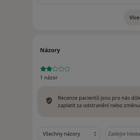
Více
o 
Názory
1 názor
Recenze pacientů jsou pro nás důle
zaplatit za odstranění nebo změnu
Hledejte v ná