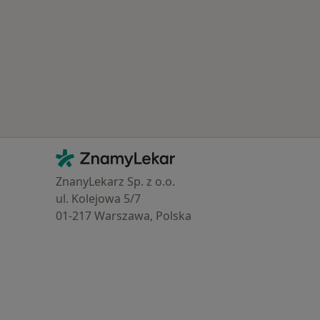
Kontakt
ZnamyLekar - Hlavní stránka
ZnanyLekarz Sp. z o.o.
ul. Kolejowa 5/7
01-217 Warszawa, Polska