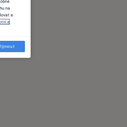
dobné
ahu na
lovat a
omí a
řijmout