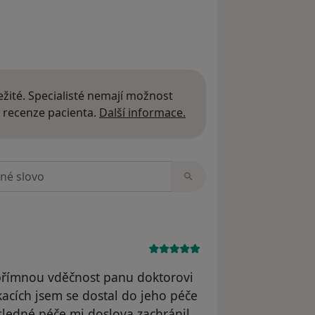
o předloktí
gie ruky a nohy, Červený hrádek u
y zápěstí
žité. Specialisté nemají možnost
Další informace o názor
 recenze pacienta.
Další informace.
rgie ruky a nohy, Červený hrádek u
zorech
logii
y
y Purkyně
upřímnou vděčnost panu doktorovi
acích jsem se dostal do jeho péče
ásledné péče mi doslova zachránil