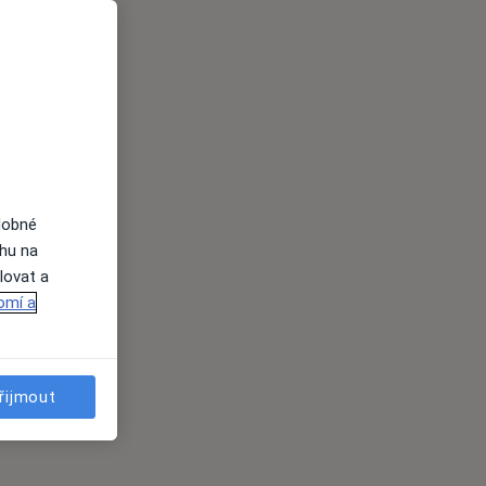
dobné
ahu na
lovat a
omí a
řijmout