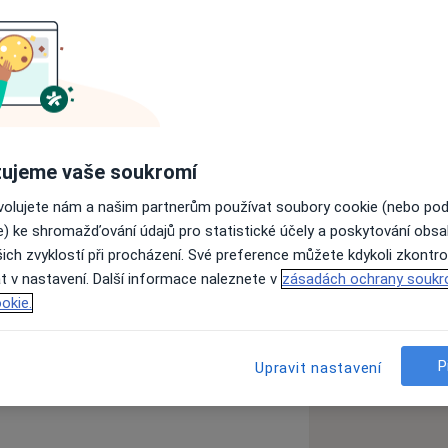
ě UK
ujeme vaše soukromí
ení Oblastní Nemocnice Středočeského
ovolujete nám a našim partnerům používat soubory cookie (nebo po
tologie
e) ke shromažďování údajů pro statistické účely a poskytování obs
 lékařské praxe
ich zvyklostí při procházení. Své preference můžete kdykoli zkontro
v Oblastní nemocnici Kladno
t v nastavení. Další informace naleznete v
zásadách ochrany soukr
okie.
e FNKV
P
Upravit nastavení
 a traumatologii – prof. Čech
r_more_diseases
stickou chirurgii ve Vysokém nad