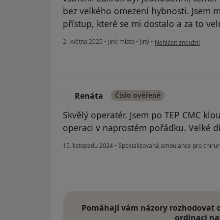
bez velkého omezení hybnosti. Jsem m
přístup, které se mi dostalo a za to vel
podle názoru uživatele 
2. května 2025
•
jiné místo
•
Jiný
•
Nahlásit zneužití
Renáta
Číslo ověřené
R
Skvělý operatér. Jsem po TEP CMC klou
operaci v naprostém pořádku. Velké dí
15. listopadu 2024
•
Specializovaná ambulance pro chirurg
Pomáhají vám názory rozhodovat o 
ordinaci na