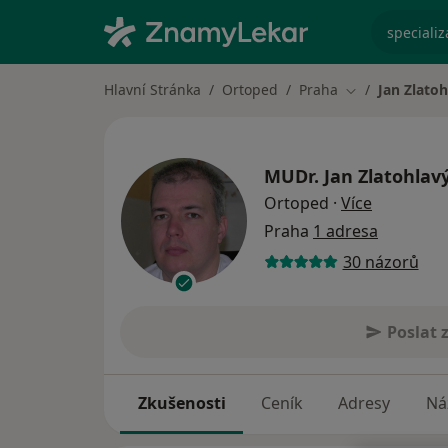
specializ
Hlavní Stránka
Ortoped
Praha
Jan Zlatoh
Změna města
MUDr.
Jan Zlatohlav
o speciali
Ortoped
·
Více
Praha
1 adresa
30 názorů
Poslat 
Zkušenosti
Ceník
Adresy
Ná