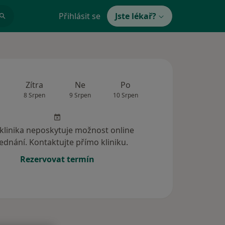
Přihlásit se
Jste lékař?
Zítra
Ne
Po
Út
St
8 Srpen
9 Srpen
10 Srpen
11 Srpen
12 Srp
 klinika neposkytuje možnost online
ednání. Kontaktujte přímo kliniku.
Rezervovat termín