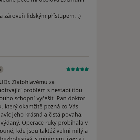
 a zároveň lidským přístupem. :)
 Petr Sak
é
UDr. Zlatohlavému za
otrvající problém s nestabilitou
 dlouho schopní vyřešit. Pan doktor
, který okamžitě pozná co Vás
Navíc jeho krásná a čistá povaha,
nevýdaný. Operace ruky probíhala v
ouně, kde jsou taktéž velmi milý a
 bezbolestivý, s minimem jizev a i