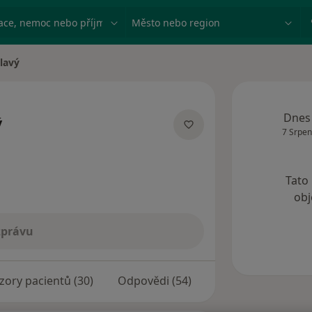
ace, nemoc nebo příjmení
Město nebo region
lavý
Dnes
ý
7 Srpen
zacích
Tato
obj
zprávu
zory pacientů (30)
Odpovědi (54)