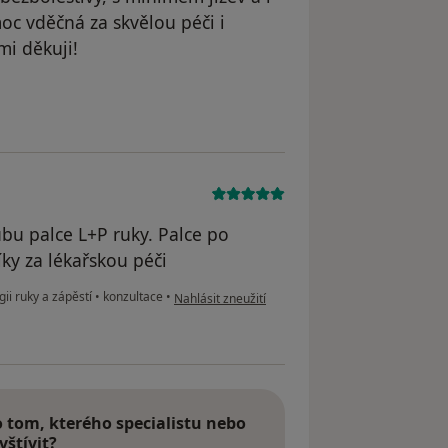
oc vděčná za skvělou péči i
mi děkuji!
Váš účet byl odstraněn
bu palce L+P ruky. Palce po
ky za lékařskou péči
podle názoru uživatele Renáta
ii ruky a zápěstí
•
konzultace
•
Nahlásit zneužití
tom, kterého specialistu nebo
vštívit?