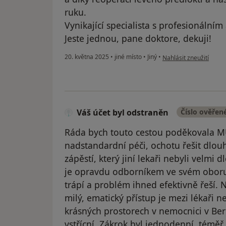
ruku.
Vynikající specialista s profesionálním
Jeste jednou, pane doktore, dekuji!
podle názoru uživatele
20. května 2025
•
jiné místo
•
Jiný
•
Nahlásit zneužití
Váš účet byl odstraněn
Číslo ověřen
Ráda bych touto cestou poděkovala M
nadstandardní péči, ochotu řešit dlouh
zápěstí, který jiní lekaři nebyli velmi
je opravdu odborníkem ve svém oboru
trápí a problém ihned efektivně řeší. 
milý, ematický přístup je mezi lékaři 
krásných prostorech v nemocnici v Ber
vstřícní. Zákrok byl jednodenní, téměř