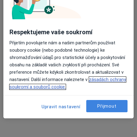
Respektujeme vaše soukromí
MUDr. Štefan Dojcsán
Ortoped
Přijetím povolujete nám a našim partnerům používat
88 názorů
soubory cookie (nebo podobné technologie) ke
shromažďování údajů pro statistické účely a poskytování
Adresa 1
Adresa 2
obsahu na základě vašich zvyklostí při procházení. Své
preference můžete kdykoli zkontrolovat a aktualizovat v
nastavení. Další informace naleznete v
zásadách ochrany
Tenisová 981, Praha
•
Mapa
soukromí a souborů cookie.
Ortopedie Tenisová
Tento specialista nenabízí online rezervaci termínu na této adrese.
Přijmout
Upravit nastavení
Rezervovat termín