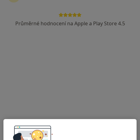
Průměrné hodnocení na Apple a Play Store 4.5
MUDr. Miloš Síbek
Ortoped
40 názorů
Adresa 1
Adresa 2
Šustova 2, Praha
•
Mapa
Sport Ortopedie s.r.o., Poliklinika Šustova, Praha 11 Chodov
Tento specialista nenabízí online rezervaci termínu na této adrese.
Rezervovat termín