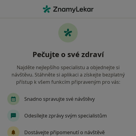
Hla
Onemocnění Kloubů • Praha, hl město Praha
Filtry
• 1
Mapa
Onemocnění kloubů Praha
Pečujte o své zdraví
Jak řadíme výsledky vyhledávání?
Najděte nejlepšího specialistu a objednejte si
návštěvu. Stáhněte si aplikaci a získejte bezplatný
Jakého specialistu hledáte?
přístup k všem funkcím připraveným pro vás:
Ortoped
Fyzioterapeut
Snadno spravujte své návštěvy
Odesílejte zprávy svým specialistům
Dostávejte připomenutí o návštěvě