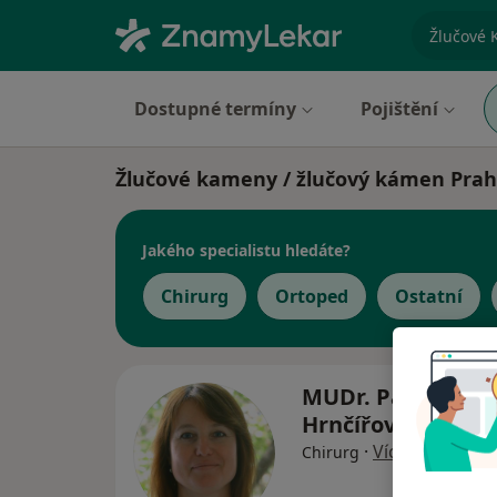
specializ
Dostupné termíny
Pojištění
Žlučové kameny / žlučový kámen Pra
Jakého specialistu hledáte?
Chirurg
Ortoped
Ostatní
MUDr. Pavlína
Hrnčířová
·
Více
Chirurg