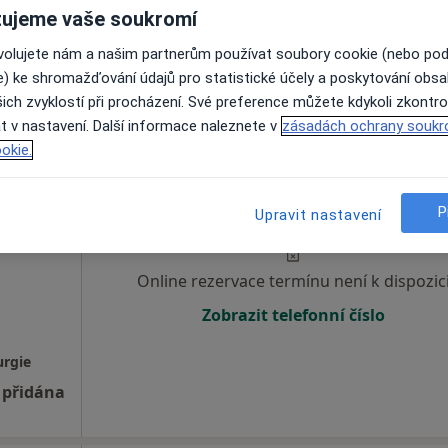
ujeme vaše soukromí
Zobrazit telefonní číslo
ovolujete nám a našim partnerům používat soubory cookie (nebo po
e) ke shromažďování údajů pro statistické účely a poskytování obs
urgie
ich zvyklostí při procházení. Své preference můžete kdykoli zkontro
 přidána
t v nastavení. Další informace naleznete v
zásadách ochrany soukr
okie.
rth,
Dnes
Zítra
Ne
Po
7 Srpen
8 Srpen
9 Srpen
10 Srpe
P
Upravit nastavení
Online rezervace termínu není k dispozic
Zobrazit telefonní číslo
urgie
 přidána