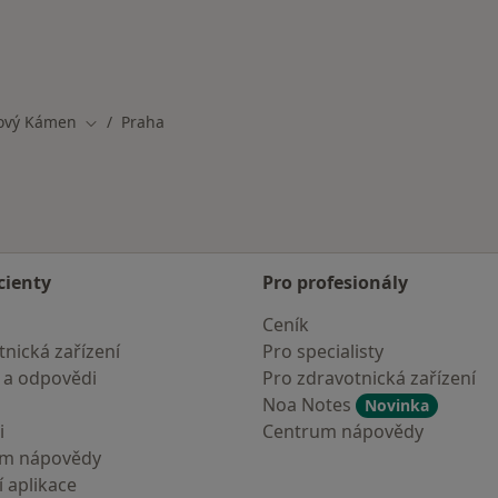
čový Kámen
Praha
Změna města
cienty
Pro profesionály
Ceník
nická zařízení
Pro specialisty
 a odpovědi
Pro zdravotnická zařízení
Noa Notes
Novinka
i
Centrum nápovědy
um nápovědy
 aplikace