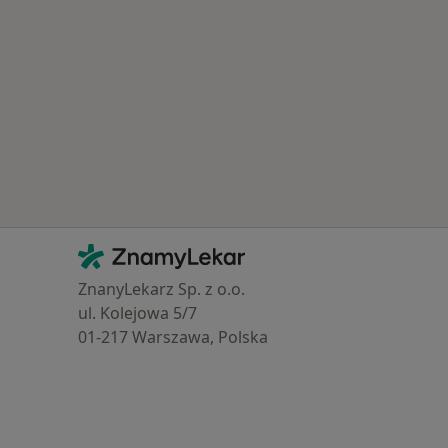
Kontakt
ZnamyLekar - Hlavní stránka
ZnanyLekarz Sp. z o.o.
ul. Kolejowa 5/7
01-217 Warszawa, Polska