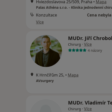
Hviezdoslavova 25/509, Praha
•
Mapa
Palas Athéna s.r.o. - Klinika jednodenní chir
Konzultace
Cena nebyla
Více
MUDr. Jiří Chrob
·
Více
Chirurg
4 názory
K Hrnčířům 25,
•
Mapa
AVsurgery
MUDr. Vladimír T
·
Více
Chirurg