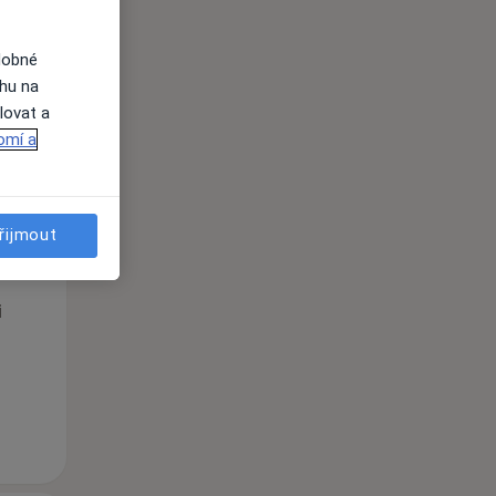
dobné
ahu na
lovat a
omí a
Út
St
Čt
n
řijmout
11 Srpen
12 Srpen
13 Srpen
i