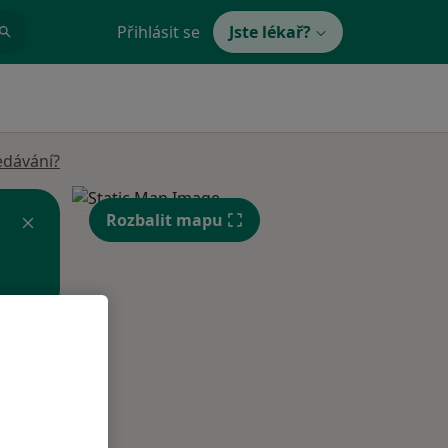
Přihlásit se
Jste lékař?
edávání?
Rozbalit mapu
Út
St
Čt
n
11 Srpen
12 Srpen
13 Srpen
i