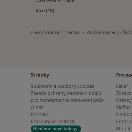
Cukrovka v Praze
Více (15)
Více v kategorii: Nemoci v Praze
Hlavní Stránka
Nemoci
Žlučové Kameny / Žlu
Stránky
Pro pa
Soukromí a soubory cookies
Lékaři
Zásady ochrany osobních údajů
Zdravot
pro zaměstnance zdravotní péče
Otázky
O nás
Služby
Kontakt
Nemoc
Pracovní příležitosti
Centr
Mobilní
Hledáme nové kolegy!