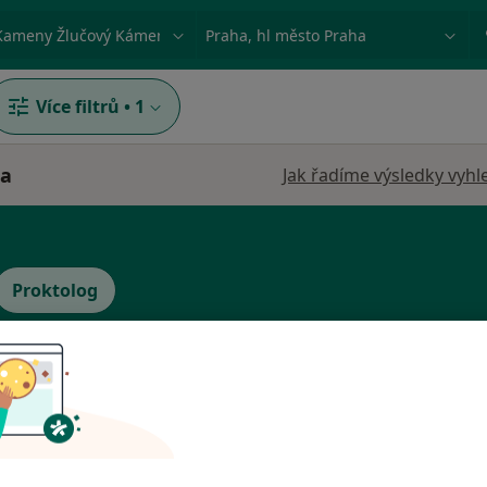
ace, nemoc nebo příjmení
Město nebo region
Více filtrů
•
1
ha
Jak řadíme výsledky vyhl
Proktolog
Dnes
Zítra
Ne
Po
7 Srpen
8 Srpen
9 Srpen
10 Srpe
Online rezervace termínu není k dispozic