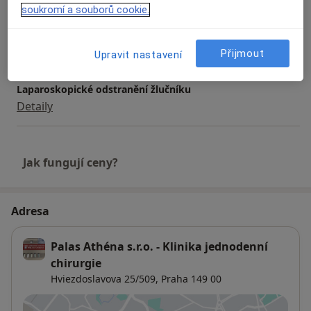
soukromí a souborů cookie.
Laparoskopická operace slepého střeva
Detaily
Přijmout
Upravit nastavení
Laparoskopické odstranění žlučníku
Detaily
Jak fungují ceny?
Adresa
Palas Athéna s.r.o. - Klinika jednodenní
chirurgie
Hviezdoslavova 25/509,
Praha
149 00