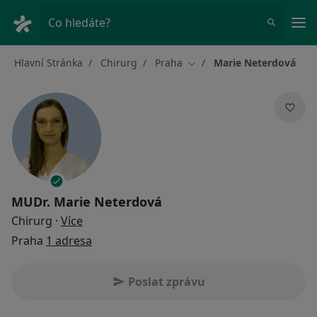
Hla
Co hledáte?
Hlavní Stránka
Chirurg
Praha
Marie Neterdová
Změna města
MUDr.
Marie Neterdová
o specializacích
Chirurg
·
Více
Praha
1 adresa
Poslat zprávu