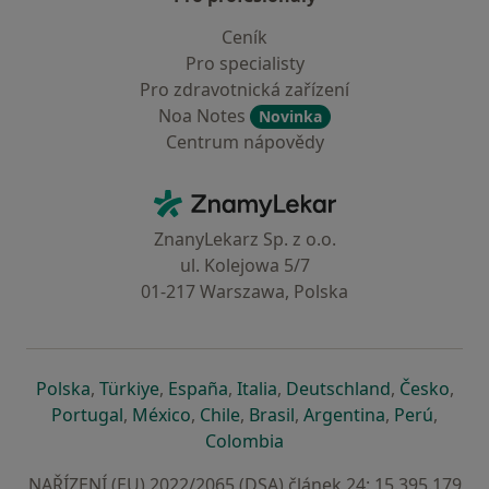
Ceník
Pro specialisty
Pro zdravotnická zařízení
Noa Notes
Novinka
Centrum nápovědy
Kontakt
ZnamyLekar - Hlavní stránka
ZnanyLekarz Sp. z o.o.
ul. Kolejowa 5/7
01-217 Warszawa, Polska
se otevře v nové záložce
se otevře v nové záložce
se otevře v nové záložce
se otevře v nové záložce
se otevře v 
se o
Polska
,
Türkiye
,
España
,
Italia
,
Deutschland
,
Česko
,
se otevře v nové záložce
se otevře v nové záložce
se otevře v nové záložce
se otevře v nové záložc
se otevře v 
se ote
Portugal
,
México
,
Chile
,
Brasil
,
Argentina
,
Perú
,
se otevře v nové záložce
Colombia
NAŘÍZENÍ (EU) 2022/2065 (DSA) článek 24: 15.395.179