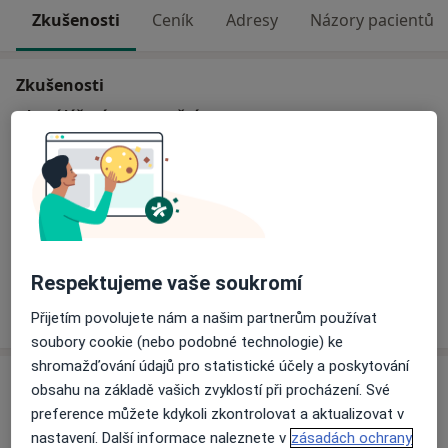
Zkušenosti
Ceník
Adresy
Názory pacientů
Zkušenosti
Hlavní léčená onemocnění
Onemocnění žlučových cest
a11y_sr_more_dis
Žlučové kameny / žlučový kámen
+1
Typ návštěv
Osobně
Zobrazit adresy (1)
Respektujeme vaše soukromí
Více
o zkušenostech
Přijetím povolujete nám a našim partnerům používat
soubory cookie (nebo podobné technologie) ke
shromažďování údajů pro statistické účely a poskytování
Služby a ceník služeb
obsahu na základě vašich zvyklostí při procházení. Své
preference můžete kdykoli zkontrolovat a aktualizovat v
Konzultace
nastavení. Další informace naleznete v
zásadách ochrany
Detaily