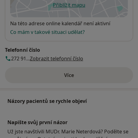
Přiblížit mapu
se otevře v nové záložce
Dostupnost
Na této adrese online kalendář není aktivní
Co mám v takové situaci udělat?
Telefonní číslo
272 91...
Zobrazit telefonní číslo
Více
o adrese
Názory pacientů se rychle objeví
Napište svůj první názor
Už jste navštívili MUDr. Marie Neterdová? Podělte se