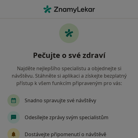
Hla
Chirurg • Praha 3, Praha, hl město Praha
Filtry
Mapa
Chirurg, Praha 3, Praha
Pečujte o své zdraví
Jak řadíme výsledky vyhledávání?
Najděte nejlepšího specialistu a objednejte si
návštěvu. Stáhněte si aplikaci a získejte bezplatný
Jakou pojišťovnu máte?
přístup k všem funkcím připraveným pro vás:
Všeobecná zdravotní pojišťovna
Zdravotní poj
Snadno spravujte své návštěvy
Odesílejte zprávy svým specialistům
Dostávejte připomenutí o návštěvě