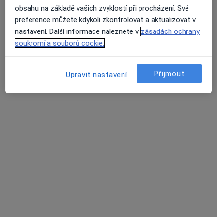
obsahu na základě vašich zvyklostí při procházení. Své
MUDr. Pavel Mašek
preference můžete kdykoli zkontrolovat a aktualizovat v
·
Více
Chirurg, Proktolog
nastavení. Další informace naleznete v
zásadách ochrany
25 názorů
soukromí a souborů cookie.
Hviezdoslavova 25/509, Praha
•
Mapa
Palas Athéna s.r.o. - Klinika jednodenní chirurgie
Přijmout
Upravit nastavení
Tento specialista nenabízí online rezervaci termínu na této adrese.
Rezervovat termín
MUDr. Ludvík Winkler