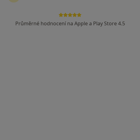
Průměrné hodnocení na Apple a Play Store 4.5
MUDr. Silvia Tůmová
·
Více
Chirurg
701 názorů
Jabloňová 8/2992, Praha 10, Praha
•
Mapa
Chirurgie Zahradní Město
Estetická medicína
1 000 Kč
Tento specialista nenabízí online rezervaci termínu na této adrese.
Rezervovat termín