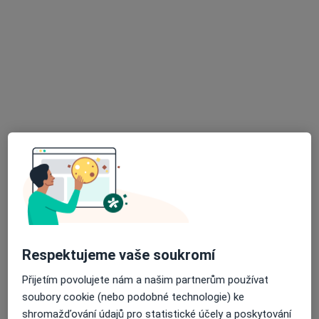
MUDr. Dalibor Zeman
·
Více
Chirurg, Ortoped
86 názorů
Haškova 487, Říčany
•
Mapa
OSTEO KLOUBY KLINIK, Chirurgická ambulance
Tento specialista nenabízí online rezervaci termínu na této adrese.
Rezervovat termín
Respektujeme vaše soukromí
Přijetím povolujete nám a našim partnerům používat
soubory cookie (nebo podobné technologie) ke
shromažďování údajů pro statistické účely a poskytování