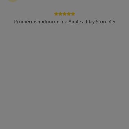
Průměrné hodnocení na Apple a Play Store 4.5
MUDr. Silvia Tůmová
·
Více
Chirurg
701 názorů
Jabloňová 8/2992, Praha 10, Praha
•
Mapa
Chirurgie Zahradní Město
Estetická medicína
1 000 Kč
Tento specialista nenabízí online rezervaci termínu na této adrese.
Rezervovat termín