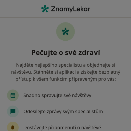
Hla
Chirurg • Praha 9, Praha, hl město Praha
Filtry
Mapa
Chirurg, Praha 9, Praha
Pečujte o své zdraví
Jak řadíme výsledky vyhledávání?
Najděte nejlepšího specialistu a objednejte si
návštěvu. Stáhněte si aplikaci a získejte bezplatný
Jakou pojišťovnu máte?
přístup k všem funkcím připraveným pro vás:
Všeobecná zdravotní pojišťovna
Zdravotní poj
Snadno spravujte své návštěvy
Odesílejte zprávy svým specialistům
Dostávejte připomenutí o návštěvě