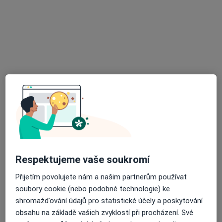
MUDr. Petr Sukalovský
·
Více
Chirurg, Proktolog, Onkolog
19 názorů
Plaňanská 573/1, Praha
•
Mapa
EUC Klinika Praha - Malešice
Konzultace
od 2 500 kč
Tento specialista nenabízí online rezervaci termínu na této adrese.
Rezervovat termín
Respektujeme vaše soukromí
Přijetím povolujete nám a našim partnerům používat
soubory cookie (nebo podobné technologie) ke
shromažďování údajů pro statistické účely a poskytování
obsahu na základě vašich zvyklostí při procházení. Své