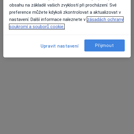
obsahu na základě vašich zvyklostí při procházení. Své
·
Více
Chirurg
preference můžete kdykoli zkontrolovat a aktualizovat v
Hviezdoslavova 25/509, Praha
•
Mapa
nastavení. Další informace naleznete v
zásadách ochrany
Palas Athéna s.r.o. - Klinika jednodenní chirurgie
soukromí a souborů cookie.
Konzultace
Cena nebyla přidána
Tento specialista nenabízí online rezervaci termínu na této adrese.
Přijmout
Upravit nastavení
Rezervovat termín
MUDr. Kamil Navrátil Ph.D.
·
Více
Chirurg