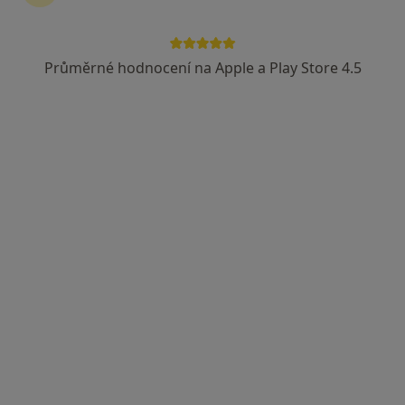
Průměrné hodnocení na Apple a Play Store 4.5
MUDr. Silvia Tůmová
·
Více
Chirurg
702 názorů
Jabloňová 8/2992, Praha 10, Praha
•
Mapa
Chirurgie Zahradní Město
Estetická medicína
1 000 Kč
Tento specialista nenabízí online rezervaci termínu na této adrese.
Rezervovat termín