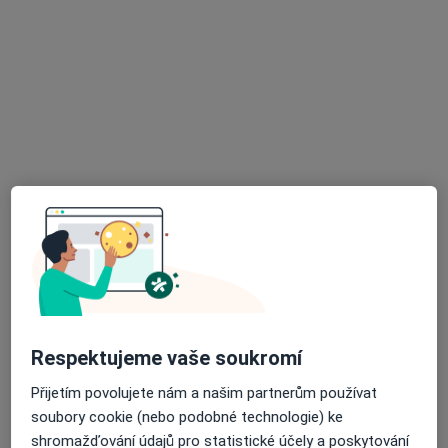
MUDr. Ludvík Winkler
·
Více
Chirurg, Gastroenterolog, Proktolog
13 názorů
Hviezdoslavova 25/509, Praha
•
Mapa
Palas Athéna s.r.o. - Klinika jednodenní chirurgie
Tento specialista nenabízí online rezervaci termínu na této adrese.
Rezervovat termín
Respektujeme vaše soukromí
Přijetím povolujete nám a našim partnerům používat
soubory cookie (nebo podobné technologie) ke
shromažďování údajů pro statistické účely a poskytování
MUDr. Pavlína Hrnčířová