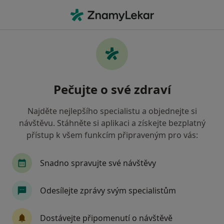
Hla
Chirurg • Praha 4, Praha, hl město Praha
Filtry
Mapa
Chirurg, Praha 4, Praha
Pečujte o své zdraví
Jak řadíme výsledky vyhledávání?
Najděte nejlepšího specialistu a objednejte si
návštěvu. Stáhněte si aplikaci a získejte bezplatný
Jakou pojišťovnu máte?
přístup k všem funkcím připraveným pro vás:
Všeobecná zdravotní pojišťovna
Zdravotní poj
Snadno spravujte své návštěvy
Odesílejte zprávy svým specialistům
Dostávejte připomenutí o návštěvě