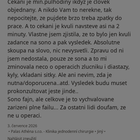
Cekani je min.pulhodiny ikdyz je clovek
objednany. A nikdo Vam to nerekne, tak
nepocitejte, ze pujdete brzo treba zpatky do
prace. A to cekani je kvuli navsteve asi na 2
minuty. Vlastne jsem zjistila, ze to bylo jen kvuli
zadance na sono a pak vysledek. Absolutne
skoupa na slovo, nic nevysvetli. Zpravu od ni
jsem nedostala, pouze ze sona a to mi
zminovala neco o operacich zlucniku i diastazy,
kyly, vkladani sitky. Ale ani nevim, zda je
nutna/doporucena..atd. Vysledek budu muset
prokonzultovat jeste jinde..
Sono fajn, ale celkove je to vychvalovane
zarizeni plne failu... Za ostatni lidi doufam, ze
ne u operaci.
3. července 2026
•
Palas Athéna s.r.o. - Klinika jednodenní chirurgie
•
Jiný
•
podle názoru uživatele PP
Nahlásit zneužití