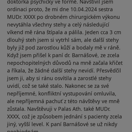
doktorka psychicky ve formě. Navštívil jsem
ordinaci proto, že mi dne 10.04.2024 sestra
MUDr. XXXX po drobném chirurgickém výkonu
nevytáhla všechny stehy a celý následující
víkend mě rána štípala a pálila. Jeden cca 3 cm
dlouhý steh jsem si vytrhl sám, ale další stehy
byly již pod zarostlou kůží a bodaly mě v ráně.
Když jsem přišel k paní dr. Barnášové, ze zcela
nepochopitelných důvodů na mně začala křičet
a říkala, že žádné další stehy nevidí. Přesvědčil
jsem ji, aby si ránu osvítila a zarostlé stehy
uvidí, což se také stalo. Nakonec se za své
nepříjemné, konfliktní vystupování omluvila,
ale nepříjemná pachuť z této návštěvy ve mně
zůstala. Navštěvuji v Palas Ath. také MUDr.
XXXX, což je způsobem jednání s pacienty zcela
jiný, vyšší level. K paní Barnášové se už nikdy
neobjednám.