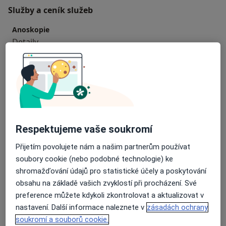
Služby a ceník služeb
Anoskopie
Detaily
Laparoskopická operace kýly
Detaily
Laparoskopická operace slepého střeva
Detaily
Respektujeme vaše soukromí
Přijetím povolujete nám a našim partnerům používat
Laparoskopické odstranění žlučníku
soubory cookie (nebo podobné technologie) ke
Detaily
shromažďování údajů pro statistické účely a poskytování
obsahu na základě vašich zvyklostí při procházení. Své
Odstranění bradavice
preference můžete kdykoli zkontrolovat a aktualizovat v
Detaily
nastavení. Další informace naleznete v
zásadách ochrany
soukromí a souborů cookie.
+ 2 služby