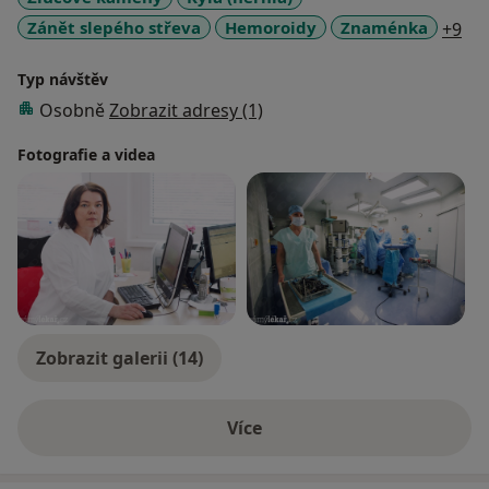
a11
Zánět slepého střeva
Hemoroidy
Znaménka
+9
Typ návštěv
Osobně
Zobrazit adresy (1)
Fotografie a videa
Zobrazit galerii (14)
Více
o zkušenostech