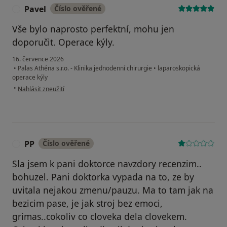
Pavel
Číslo ověřené
P
Vše bylo naprosto perfektní, mohu jen
doporučit. Operace kýly.
16. července 2026
•
Palas Athéna s.r.o. - Klinika jednodenní chirurgie
•
laparoskopická
operace kýly
podle názoru uživatele Pavel
•
Nahlásit zneužití
PP
Číslo ověřené
P
Sla jsem k pani doktorce navzdory recenzim..
bohuzel. Pani doktorka vypada na to, ze by
uvitala nejakou zmenu/pauzu. Ma to tam jak na
bezicim pase, je jak stroj bez emoci,
grimas..cokoliv co cloveka dela clovekem.