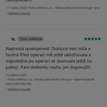
17. dubna 2024
•
Palas Athéna s.r.o. - Klinika jednodenní chirurgie
•
Jiný
podle názoru uživatele Ing. Karel Duras
•
Nahlásit zneužití
N.
Číslo ověřené
N
Naprostá spokojenost. Doktora moc milá a
hodná Před operací mě ještě uklidňovala a
odpoledne po operaci se stavovala ještě na
pokoji. Paní doktorku mohu jen doporučit!
16. dubna 2024
•
Palas Athéna s.r.o. - Klinika jednodenní chirurgie
•
laparoskopické
odstranění žlučníku
podle názoru uživatele N.
•
Nahlásit zneužití