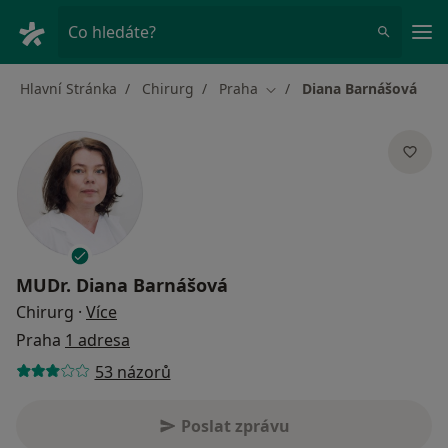
Hla
Co hledáte?
Hlavní Stránka
Chirurg
Praha
Diana Barnášová
Změna města
MUDr.
Diana Barnášová
o specializacích
Chirurg
·
Více
Praha
1 adresa
53 názorů
Poslat zprávu