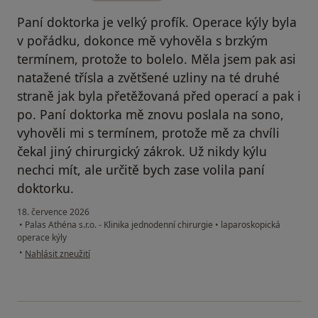
Paní doktorka je velký profík. Operace kýly byla
v pořádku, dokonce mě vyhověla s brzkým
termínem, protože to bolelo. Měla jsem pak asi
natažené třísla a zvětšené uzliny na té druhé
straně jak byla přetěžovaná před operací a pak i
po. Paní doktorka mě znovu poslala na sono,
vyhověli mi s termínem, protože mě za chvíli
čekal jiný chirurgický zákrok. Už nikdy kýlu
nechci mít, ale určitě bych zase volila paní
doktorku.
18. července 2026
•
Palas Athéna s.r.o. - Klinika jednodenní chirurgie
•
laparoskopická
operace kýly
podle názoru uživatele Gabriela
•
Nahlásit zneužití