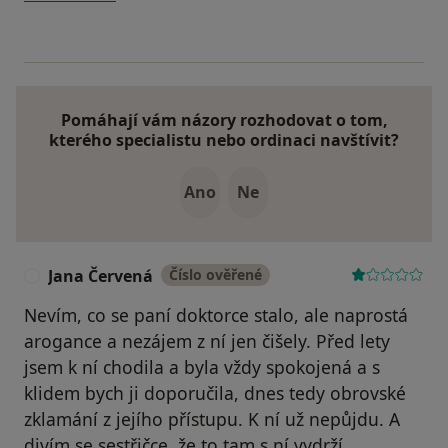
Pomáhají vám názory rozhodovat o tom,
kterého specialistu nebo ordinaci navštívit?
Ano
Ne
Jana Červená
Číslo ověřené
J
Nevím, co se paní doktorce stalo, ale naprostá
arogance a nezájem z ní jen čišely. Před lety
jsem k ní chodila a byla vždy spokojená a s
klidem bych ji doporučila, dnes tedy obrovské
zklamání z jejího přístupu. K ní už nepůjdu. A
divím se sestřičce, že to tam s ní vydrží.