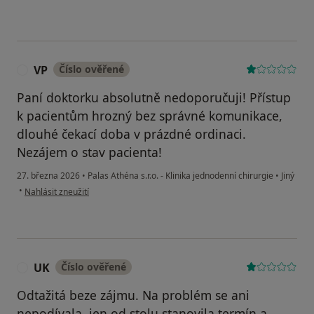
VP
Číslo ověřené
V
Paní doktorku absolutně nedoporučuji! Přístup
k pacientům hrozný bez správné komunikace,
dlouhé čekací doba v prázdné ordinaci.
Nezájem o stav pacienta!
27. března 2026
•
Palas Athéna s.r.o. - Klinika jednodenní chirurgie
•
Jiný
podle názoru uživatele VP
•
Nahlásit zneužití
UK
Číslo ověřené
U
Odtažitá beze zájmu. Na problém se ani
nepodívala, jen od stolu stanovila termín a