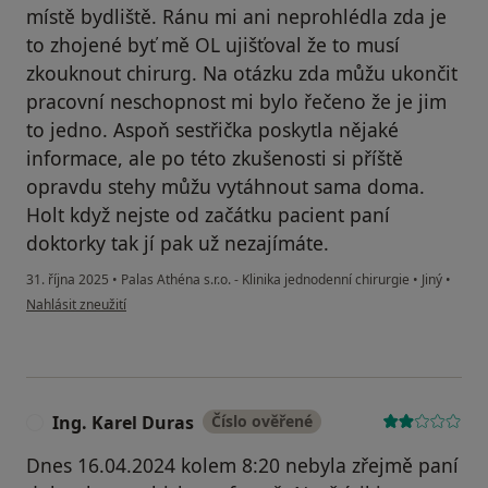
místě bydliště. Ránu mi ani neprohlédla zda je
to zhojené byť mě OL ujišťoval že to musí
zkouknout chirurg. Na otázku zda můžu ukončit
pracovní neschopnost mi bylo řečeno že je jim
to jedno. Aspoň sestřička poskytla nějaké
informace, ale po této zkušenosti si příště
opravdu stehy můžu vytáhnout sama doma.
Holt když nejste od začátku pacient paní
doktorky tak jí pak už nezajímáte.
31. října 2025
•
Palas Athéna s.r.o. - Klinika jednodenní chirurgie
•
Jiný
•
podle názoru uživatele EHC
Nahlásit zneužití
Ing. Karel Duras
Číslo ověřené
I
Dnes 16.04.2024 kolem 8:20 nebyla zřejmě paní