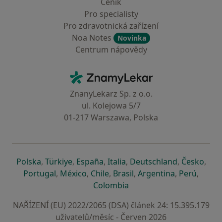
Ceník
Pro specialisty
Pro zdravotnická zařízení
Noa Notes
Novinka
Centrum nápovědy
Kontakt
ZnamyLekar - Hlavní stránka
ZnanyLekarz Sp. z o.o.
ul. Kolejowa 5/7
01-217 Warszawa, Polska
se otevře v nové záložce
se otevře v nové záložce
se otevře v nové záložce
se otevře v nové záložce
se otevře v 
se o
Polska
,
Türkiye
,
España
,
Italia
,
Deutschland
,
Česko
,
se otevře v nové záložce
se otevře v nové záložce
se otevře v nové záložce
se otevře v nové záložc
se otevře v 
se ote
Portugal
,
México
,
Chile
,
Brasil
,
Argentina
,
Perú
,
se otevře v nové záložce
Colombia
NAŘÍZENÍ (EU) 2022/2065 (DSA) článek 24: 15.395.179
uživatelů/měsíc - Červen 2026