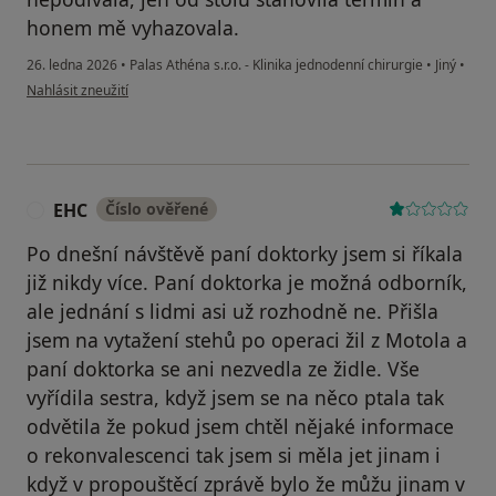
honem mě vyhazovala.
26. ledna 2026
•
Palas Athéna s.r.o. - Klinika jednodenní chirurgie
•
Jiný
•
podle názoru uživatele UK
Nahlásit zneužití
EHC
Číslo ověřené
E
Po dnešní návštěvě paní doktorky jsem si říkala
již nikdy více. Paní doktorka je možná odborník,
ale jednání s lidmi asi už rozhodně ne. Přišla
jsem na vytažení stehů po operaci žil z Motola a
paní doktorka se ani nezvedla ze židle. Vše
vyřídila sestra, když jsem se na něco ptala tak
odvětila že pokud jsem chtěl nějaké informace
o rekonvalescenci tak jsem si měla jet jinam i
když v propouštěcí zprávě bylo že můžu jinam v