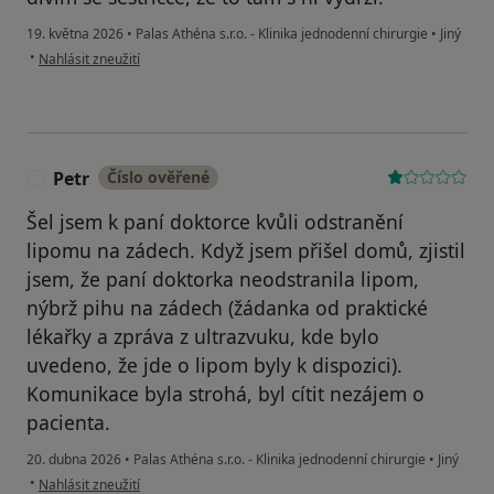
19. května 2026
•
Palas Athéna s.r.o. - Klinika jednodenní chirurgie
•
Jiný
podle názoru uživatele Jana Červená
•
Nahlásit zneužití
Petr
Číslo ověřené
P
Šel jsem k paní doktorce kvůli odstranění
lipomu na zádech. Když jsem přišel domů, zjistil
jsem, že paní doktorka neodstranila lipom,
nýbrž pihu na zádech (žádanka od praktické
lékařky a zpráva z ultrazvuku, kde bylo
uvedeno, že jde o lipom byly k dispozici).
Komunikace byla strohá, byl cítit nezájem o
pacienta.
20. dubna 2026
•
Palas Athéna s.r.o. - Klinika jednodenní chirurgie
•
Jiný
podle názoru uživatele Petr
•
Nahlásit zneužití