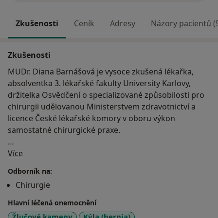
Zkušenosti
Ceník
Adresy
Názory pacientů (
Zkušenosti
MUDr. Diana Barnášová je vysoce zkušená lékařka,
absolventka 3. lékařské fakulty University Karlovy,
držitelka Osvědčení o specializované způsobilosti pro
chirurgii udělovanou Ministerstvem zdravotnictví a
licence České lékařské komory v oboru výkon
samostatné chirurgické praxe.
O mně
Od roku 2004 pracuje jako samostatná lékařka na
Více
klinice jednodenní chirurgie Palas Athena se
Odborník na:
specializací na laparoskopické operace, kterých
Chirurgie
provádí více než 300 ročně. Díky tomuto množství a
díky skutečnosti, že má minimální % komplikací při a
Hlavní léčená onemocnění
po operaci je klienty vyhledávána stále častěji.
Žlučové kameny
Kýla (hernia)