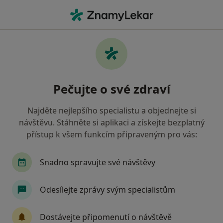
Hla
Odstranění Bradavice • Praha, hl město Praha
Filtry
• 1
Mapa
Odstranění bradavice Praha
Pečujte o své zdraví
Jak řadíme výsledky vyhledávání?
Najděte nejlepšího specialistu a objednejte si
návštěvu. Stáhněte si aplikaci a získejte bezplatný
Jakého specialistu hledáte?
přístup k všem funkcím připraveným pro vás:
Chirurg
Ostatní
Gynekolog
Ortoped
Snadno spravujte své návštěvy
Odesílejte zprávy svým specialistům
Dostávejte připomenutí o návštěvě