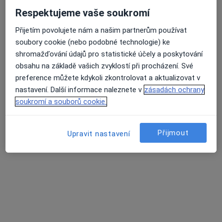
Respektujeme vaše soukromí
Přijetím povolujete nám a našim partnerům používat
MUDr. Konstantin Inkov
soubory cookie (nebo podobné technologie) ke
·
Více
Gynekolog
shromažďování údajů pro statistické účely a poskytování
85 názorů
obsahu na základě vašich zvyklostí při procházení. Své
Jindřišská 18, Praha 1
•
Mapa
preference můžete kdykoli zkontrolovat a aktualizovat v
GYNNO GROUP s.r.o.-gynekologicko-porodnická ordinace
nastavení. Další informace naleznete v
zásadách ochrany
soukromí a souborů cookie.
Odstranění bradavice
Cena nebyla přidána
Tento specialista nenabízí online rezervaci termínu na této adrese.
Přijmout
Upravit nastavení
Rezervovat termín