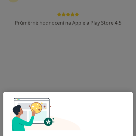
Průměrné hodnocení na Apple a Play Store 4.5
MUDr. Silvia Tůmová
·
Více
Chirurg
701 názorů
Jabloňová 8/2992, Praha 10, Praha
•
Mapa
Chirurgie Zahradní Město
Odstranění bradavice
500 Kč
Tento specialista nenabízí online rezervaci termínu na této adrese.
Rezervovat termín