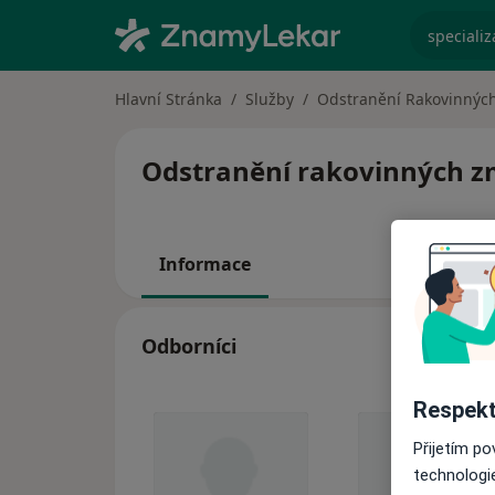
specializ
Hlavní Stránka
Služby
Odstranění Rakovinnýc
Odstranění rakovinných zm
Informace
Odborníci
Respekt
Přijetím p
technologi