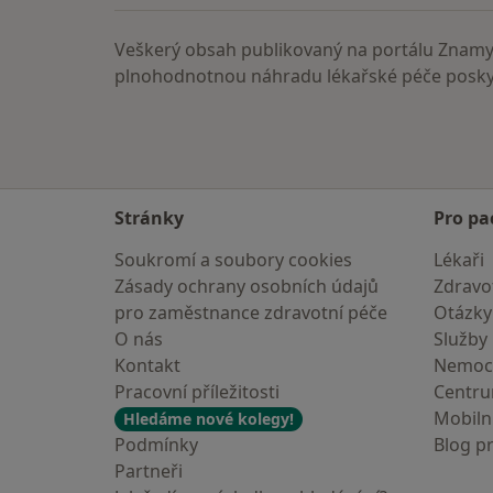
Veškerý obsah publikovaný na portálu ZnamyL
plnohodnotnou náhradu lékařské péče poskyt
Stránky
Pro pa
Soukromí a soubory cookies
Lékaři
Zásady ochrany osobních údajů
Zdravot
pro zaměstnance zdravotní péče
Otázky
O nás
Služby
Kontakt
Nemoc
Pracovní příležitosti
Centr
Mobilní
Hledáme nové kolegy!
Podmínky
Blog p
Partneři