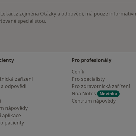
ekar.cz zejména Otázky a odpovědi, má pouze informativní
ované specialistou.
cienty
Pro profesionály
Ceník
nická zařízení
Pro specialisty
 a odpovědi
Pro zdravotnická zařízení
Noa Notes
Novinka
i
Centrum nápovědy
um nápovědy
 aplikace
ro pacienty