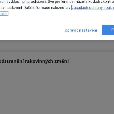
ich zvyklostí při procházení. Své preference můžete kdykoli zkontro
t v nastavení. Další informace naleznete v
zásadách ochrany soukr
okie.
Pavla Krejnická
Jan Zlatohlavý
P
Upravit nastavení
Zubař
Ortoped, Chirurg
Sedlice
Praha
u Odstranění rakovinných změn?