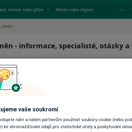
ace, nemoc nebo příjmení
Město nebo region
h Změn
ěn - informace, specialisté, otázky a
ujeme vaše soukromí
ovolujete nám a našim partnerům používat soubory cookie (nebo po
e) ke shromažďování údajů pro statistické účely a poskytování obs