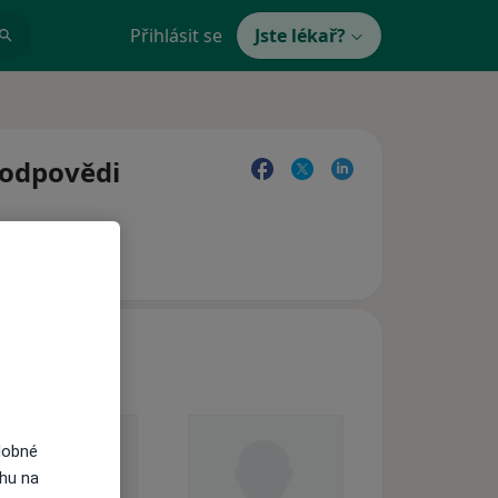
Přihlásit se
Jste lékař?
 odpovědi
dobné
ahu na