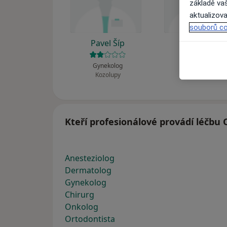
základě vaš
aktualizova
souborů co
Pavel Šíp
Pavel Šíp
Gynekolog
Gynekolog
Kozolupy
Manětín
Kteří profesionálové provádí léčb
Anesteziolog
Dermatolog
Gynekolog
Chirurg
Onkolog
Ortodontista