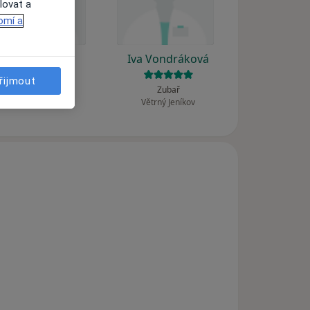
lovat a
omí a
Jan Balík
Iva Vondráková
řijmout
Ortoped
Zubař
Veltruby
Větrný Jeníkov