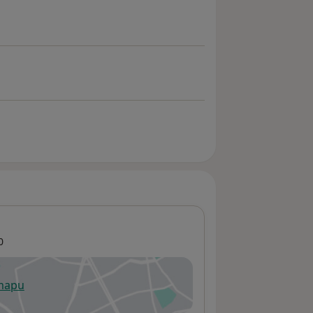
0
 mapu
 otevře v nové záložce