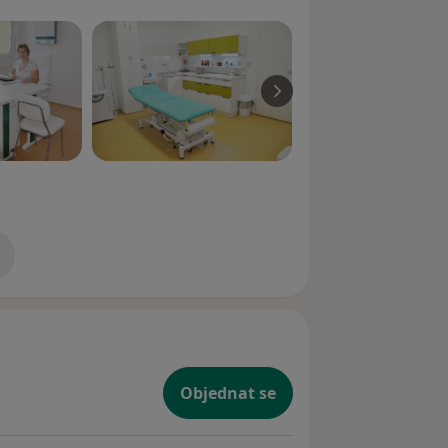
zkušenostech
Objednat se