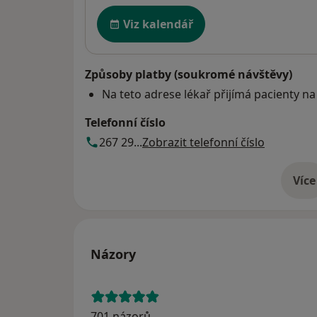
Dostupnost
Viz kalendář
Způsoby platby (soukromé návštěvy)
Na teto adrese lékař přijímá pacienty na
Telefonní číslo
267 29...
Zobrazit telefonní číslo
Více
o 
Názory
701 názorů