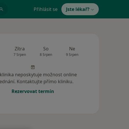
Přihlásit se
Jste lékař?
Zítra
So
Ne
Po
Út
7 Srpen
8 Srpen
9 Srpen
10 Srpen
11 Srp
 klinika neposkytuje možnost online
ednání. Kontaktujte přímo kliniku.
Rezervovat termín