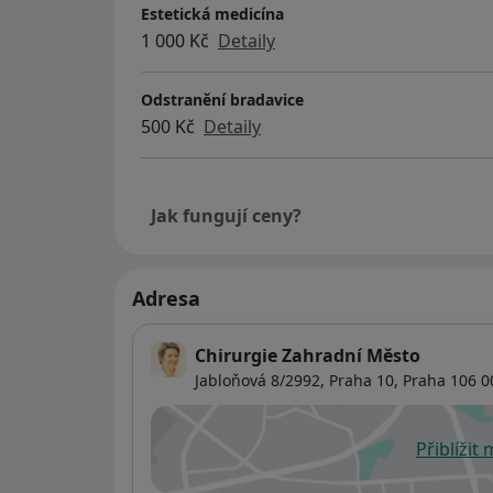
Estetická medicína
1 000 Kč
Detaily
Odstranění bradavice
500 Kč
Detaily
Jak fungují ceny?
Adresa
Chirurgie Zahradní Město
Jabloňová 8/2992, Praha 10,
Praha
106 0
Přiblížit
se