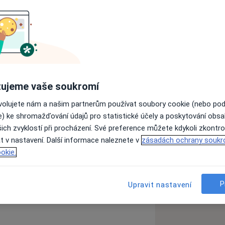
a profilu naší specializované
ho zdravotnického zařízení.
gie a traumatologie dětem od 6 let i
1. ledna 2010 s krédem poskytování
ravotnických služeb. Rádi ošetříme
ujeme vaše soukromí
tejně jako pacienty odkudkoliv z ČR .
ovolujete nám a našim partnerům používat soubory cookie (nebo po
 vysokou kvalitu našich služeb. Proto
e) ke shromažďování údajů pro statistické účely a poskytování obs
dí moderně vybavené ambulance,
ich zvyklostí při procházení. Své preference můžete kdykoli zkontro
 a moderní postupy léčby.
Jsme si
t v nastavení. Další informace naleznete v
zásadách ochrany soukr
ceme nabídnout možnost objednání
okie.
ástkou 200Kč..
a11y_sr_more_diseases
ké onemocnění
+9
P
Upravit nastavení