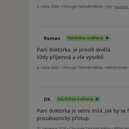
podle ná
6. srpna 2026
•
Chirurgie Zahradní Město
•
Jiný
•
Nahlásit 
Roman
Návštěva ověřená
R
Paní doktorka, je prostě skvělá.
Vždy příjemná a vše vysvětlí.
4. srpna 2026
•
Chirurgie Zahradní Město
•
Běžný termín
DK
Návštěva ověřená
D
Paní doktorka je velmi milá. Jak by s
prozákaznický přístup.
31. července 2026
•
Chirurgie Zahradní Město
•
Běžný te