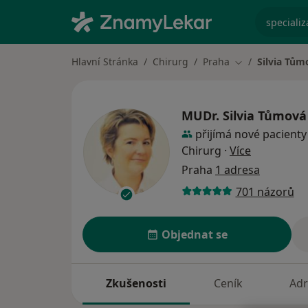
specializ
Hlavní Stránka
Chirurg
Praha
Silvia Tům
Změna města
MUDr.
Silvia Tůmová
přijímá nové pacienty
o specializ
Chirurg
·
Více
Praha
1 adresa
701 názorů
Objednat se
Zkušenosti
Ceník
Adr