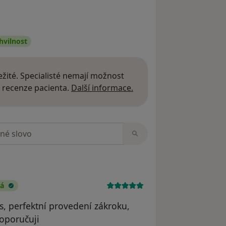
hvilnost
žité. Specialisté nemají možnost
Další informace o názor
 recenze pacienta.
Další informace.
zorech
ná
s, perfektní provedení zákroku,
doporučuji