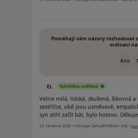
Pomáhají vám názory rozhodovat o 
ordinaci na
Ano
EL
Návštěva ověřená
E
Velice milá, lidská, zkušená, šikovná a
sestřičce, obě jsou usměvavé, empatic
syn stihl začít bát, bylo hotovo. Děkuj
podl
23. července 2026
•
Chirurgie Zahradní Město
•
Jiný
•
Nahl