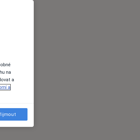
dobné
ahu na
lovat a
omí a
řijmout