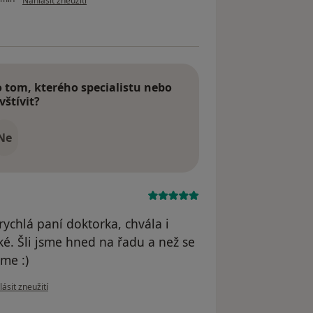
Nahlásit zneužití
tom, kterého specialistu nebo
vštívit?
Ne
 rychlá paní doktorka, chvála i
ké. Šli jsme hned na řadu a než se
eme :)
e názoru uživatele EL
ásit zneužití