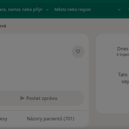
ace, nemoc nebo příjmení
Město nebo region
ová
Dnes
6 Srpen
acích
Tato
obj
Poslat zprávu
esy
Názory pacientů (701)