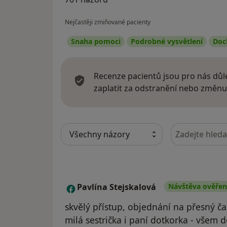
Nejčastěji zmiňované pacienty
Snaha pomoci
Podrobné vysvětlení
Doc
Recenze pacientů jsou pro nás důle
zaplatit za odstranění nebo změnu
Hledejte v ná
Pavlína Stejskalová
Návštěva ověře
P
skvělý přístup, objednání na přesný ča
milá sestrička i paní dotkorka - všem 