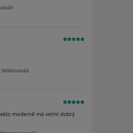
zoru uživatele Pavlína Stejskalová
zneužití
podle názoru uživatele Roman
•
Nahlásit zneužití
e řeklo moderně má velmi dobrý
podle názoru uživatele DK
rmín
•