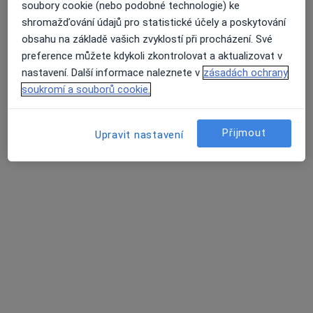
soubory cookie (nebo podobné technologie) ke
Tento specialista nenabízí online rezervaci termínu na této adrese.
shromažďování údajů pro statistické účely a poskytování
obsahu na základě vašich zvyklostí při procházení. Své
Rezervovat termín
preference můžete kdykoli zkontrolovat a aktualizovat v
nastavení. Další informace naleznete v
zásadách ochrany
soukromí a souborů cookie.
Přijmout
Upravit nastavení
MUDr. Pavel Mašek
·
Více
Chirurg, Proktolog
25 názorů
Hviezdoslavova 25/509, Praha
•
Mapa
Palas Athéna s.r.o. - Klinika jednodenní chirurgie
Tento specialista nenabízí online rezervaci termínu na této adrese.