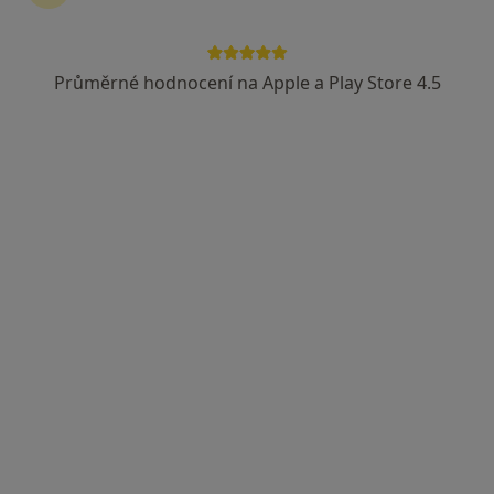
Česká průmyslová zdravotní pojišťovna
Vojenská zdravotní pojišťovna ČR
Průměrné hodnocení na Apple a Play Store 4.5
Zobrazit více
MUDr. Silvia Tůmová
·
Více
Chirurg
701 názorů
Jabloňová 8/2992, Praha 10, Praha
•
Mapa
Chirurgie Zahradní Město