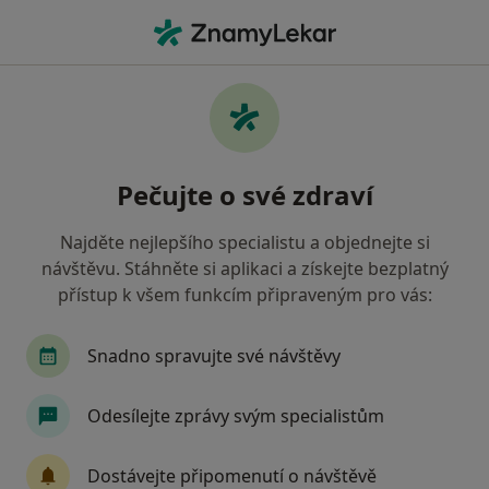
Hla
Chirurg • Praha 10, Praha, hl město Praha
Filtry
Mapa
Chirurg, Praha 10, Praha
Pečujte o své zdraví
Jak řadíme výsledky vyhledávání?
Najděte nejlepšího specialistu a objednejte si
návštěvu. Stáhněte si aplikaci a získejte bezplatný
Jakou pojišťovnu máte?
přístup k všem funkcím připraveným pro vás:
Všeobecná zdravotní pojišťovna
Snadno spravujte své návštěvy
Zdravotní pojišťovna ministerstva vnitra ČR
Odesílejte zprávy svým specialistům
Oborová zdravotní pojišťovna
Dostávejte připomenutí o návštěvě