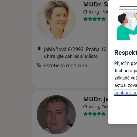
MUDr. Silvia Tům
·
Více
Chirurg
701 názorů
Jabloňová 8/2992, Praha 10, Praha
•
Map
Respekt
Chirurgie Zahradní Město
Přijetím p
Estetická medicína
technologi
základě vaš
aktualizova
souborů co
MUDr. Jan Zlatoh
·
Více
Chirurg, Ortoped
30 názorů