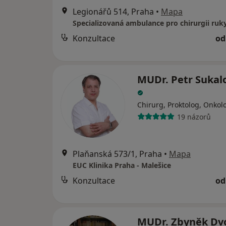
Legionářů 514, Praha
•
Mapa
Konzultace
od
MUDr. Petr Sukal
Chirurg, Proktolog, Onkol
19 názorů
Plaňanská 573/1, Praha
•
Mapa
EUC Klinika Praha - Malešice
Konzultace
od
MUDr. Zbyněk Dv