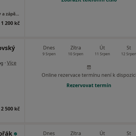
Specializovaná ambulance pro chirurgii ruky a zápěstí
 1 200 kč
ovský
Dnes
Zítra
Út
St
9 Srpen
10 Srpen
11 Srpen
12 Srpe
·
Více
og
Online rezervace termínu není k dispozic
Rezervovat termín
 2 500 kč
ořák
Dnes
Zítra
Út
St