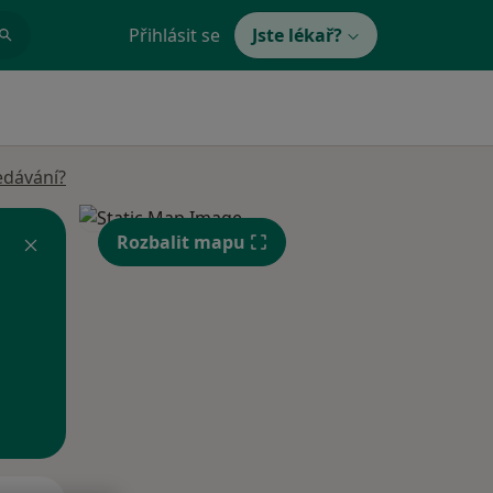
Přihlásit se
Jste lékař?
edávání?
Rozbalit mapu