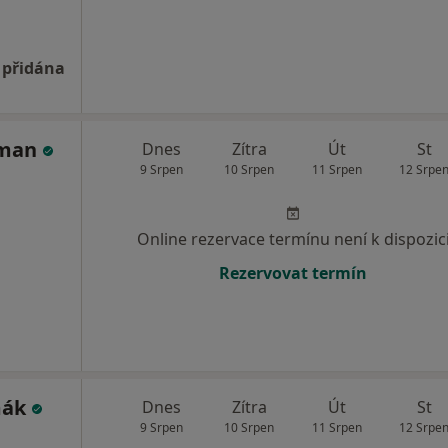
 přidána
eman
Dnes
Zítra
Út
St
9 Srpen
10 Srpen
11 Srpen
12 Srpe
Online rezervace termínu není k dispozic
Rezervovat termín
mák
Dnes
Zítra
Út
St
9 Srpen
10 Srpen
11 Srpen
12 Srpe