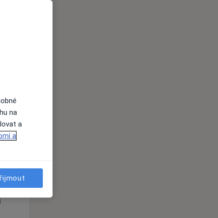
Čt
Pá
So
n
13 Srpen
14 Srpen
15 Srpen
i
dobné
ahu na
lovat a
omí a
Čt
Pá
So
n
13 Srpen
14 Srpen
15 Srpen
řijmout
i