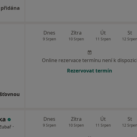
 přidána
Dnes
Zítra
Út
St
9 Srpen
10 Srpen
11 Srpen
12 Srpe
Online rezervace termínu není k dispozic
Rezervovat termín
išťovnou
ška
Dnes
Zítra
Út
St
9 Srpen
10 Srpen
11 Srpen
12 Srpe
·
 Zubař