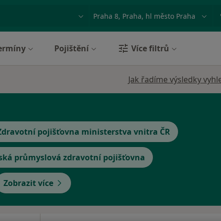
ace, nemoc nebo příjmení
Město nebo region
ermíny
Pojištění
Více filtrů
Jak řadíme výsledky vyhl
Zdravotní pojišťovna ministerstva vnitra ČR
ská průmyslová zdravotní pojišťovna
Zobrazit více