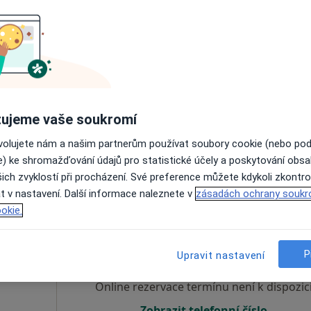
ová
Dnes
Zítra
Út
St
9 Srpen
10 Srpen
11 Srpen
12 Srpe
Online rezervace termínu není k dispozic
Rezervovat termín
a
ujeme vaše soukromí
ovolujete nám a našim partnerům používat soubory cookie (nebo po
1 000 Kč
e) ke shromažďování údajů pro statistické účely a poskytování obs
ich zvyklostí při procházení. Své preference můžete kdykoli zkontro
t v nastavení. Další informace naleznete v
zásadách ochrany soukr
okie.
lavý
Dnes
Zítra
Út
St
9 Srpen
10 Srpen
11 Srpen
12 Srpe
P
Upravit nastavení
Online rezervace termínu není k dispozic
Zobrazit telefonní číslo