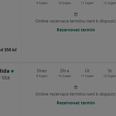
9 Srpen
10 Srpen
11 Srpen
12 Srpe
Online rezervace termínu není k dispozic
Rezervovat termín
od 350 kč
dida
Dnes
Zítra
Út
St
9 Srpen
10 Srpen
11 Srpen
12 Srpe
·
Více
Online rezervace termínu není k dispozic
Rezervovat termín