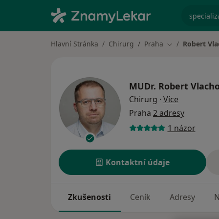
specializ
Hlavní Stránka
Chirurg
Praha
Robert Vl
Změna města
MUDr.
Robert Vlach
o specializ
Chirurg
·
Více
Praha
2 adresy
1 názor
Kontaktní údaje
Zkušenosti
Ceník
Adresy
N