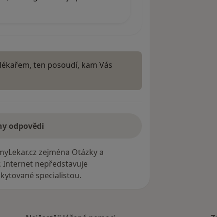
lékařem, ten posoudí, kam Vás
ny odpovědi
myLekar.cz zejména Otázky a
. Internet nepředstavuje
ytované specialistou.