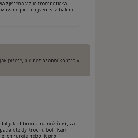
la zjistena v zile tromboticka
zovane pichala jsem si 2 baleni
 jak píšete, ale bez osobní kontroly
al jako fibroma na nožičce) , za
ypadá oteklý, trochu bolí. Kam
e, chirurgie nebo jít pro