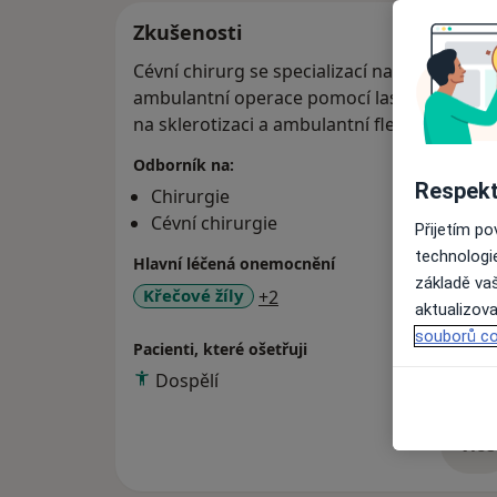
Zkušenosti
Cévní chirurg se specializací na problemati
ambulantní operace pomocí laseru, radiofre
na sklerotizaci a ambulantní flebektomie.
Odborník na:
Respekt
Chirurgie
Cévní chirurgie
Přijetím p
technologi
Hlavní léčená onemocnění
základě vaš
a11y_sr_more_diseases
Křečové žíly
+2
aktualizova
souborů co
Pacienti, které ošetřuji
Dospělí
Více
o 