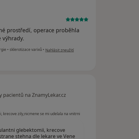
mné prostředí, operace proběhla
 výhrady.
podle názoru uživatele Váš účet byl odstraněn
rgie
•
sklerotizace varixů
•
Nahlásit zneužití
y pacientů na ZnamyLekar.cz
 krecove zily,nicmene se mi udelala na vnitrni
lantni glebektomii, krecove
 strane stehna dle lekare ve Vene