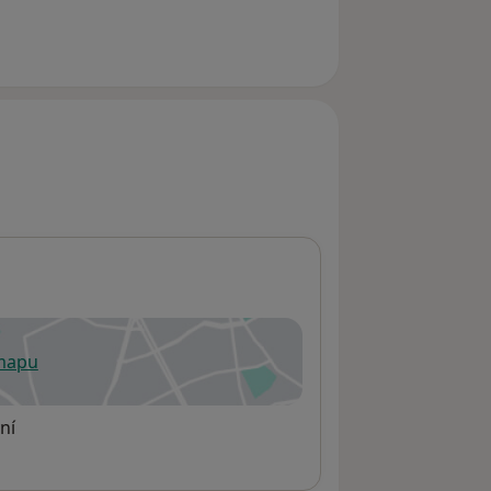
 mapu
 otevře v nové záložce
ní