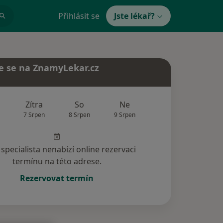
Přihlásit se
Jste lékař?
e se na ZnamyLekar.cz
Zítra
So
Ne
Po
Út
7 Srpen
8 Srpen
9 Srpen
10 Srpen
11 Srp
specialista nenabízí online rezervaci
termínu na této adrese.
Rezervovat termín