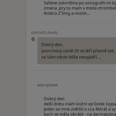
Safene zatvrdlina po sonografii mi by
zmena ,pry to mam v miste ztromboti
Arixtra 2'5mg a nosim…
ODPOVĚĎ LÉKAŘE:
Dobrý den,
povrchový zánět žil se léčí přesně tak,
se Vám nikdo blíže nevyjádří....
kožní výrůstek
Dobrý den
delší dobu mám kožní výrůstek (vypad
jeden se mne zvětšil o cca 4ktrát a v
bych se měla obrátit - na dermatologi