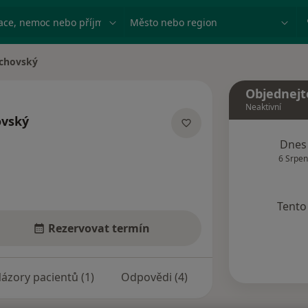
ace, nemoc nebo příjmení
Město nebo region
achovský
Objednejt
Neaktivní
ovský
acích
Dnes
6 Srpen
Tento 
Rezervovat termín
ázory pacientů (1)
Odpovědi (4)