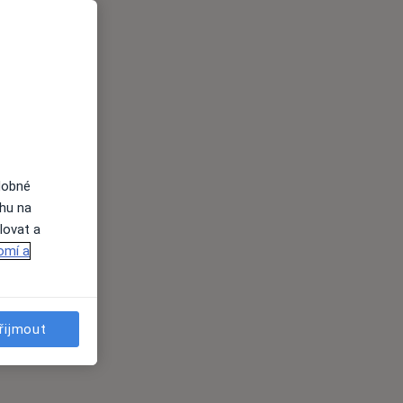
dobné
ahu na
lovat a
omí a
řijmout