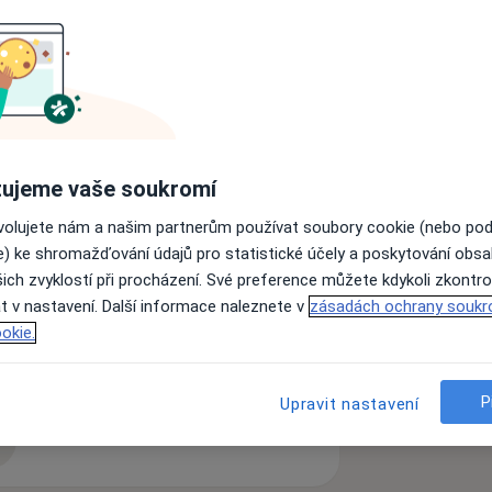
ku křečových žil, především na
kvence nebo žilního lepidla, ale také
ujeme vaše soukromí
ovolujete nám a našim partnerům používat soubory cookie (nebo po
e) ke shromažďování údajů pro statistické účely a poskytování obs
ich zvyklostí při procházení. Své preference můžete kdykoli zkontro
t v nastavení. Další informace naleznete v
zásadách ochrany soukr
okie.
P
Upravit nastavení
zkušenostech