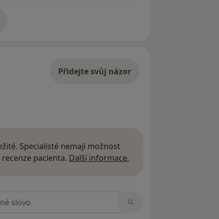
adrese
Přidejte svůj názor
žité. Specialisté nemají možnost
Další informace o názor
 recenze pacienta.
Další informace.
zorech