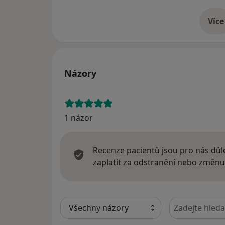
Více
o 
Názory
1 názor
Recenze pacientů jsou pro nás důle
zaplatit za odstranění nebo změnu
Hledejte v ná